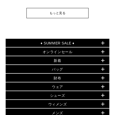
もっと見る
♦ SUMMER SALE ♦
オンラインセール
セールおすすめアイテム
新着
▶ ウィメンズ
PRODUCT OF THE MONTH - 今月の特別価格
バッグ
バッグ
再値下げアイテム
夏のスタイル
財布
追加アイテム
財布
▶ すべて
人気の定番アイテム
小物
旗艦店からアウトレットに入荷
▶ ウィメンズすべて
ウェア
日本限定 - バッグ
シューズ・靴
日本限定 - 財布・小物
▶ ウィメンズすべて(ウェア・シューズ除く)
バッグ
▶ ウィメンズすべて
シューズ
ウェア
▶ ウィメンズすべて
バッグ
▶ ウィメンズすべて
財布・小物
ハンドバッグ・サッチェル
アクセサリー
GREENWICH
ウィメンズ
財布・小物
トップス
アクセサリー
▶ ウィメンズすべて
トートバッグ
時計
ミニ財布・フラグメントケース
ウェア
スカート・パンツ
メンズ
フレグランス
サンダル