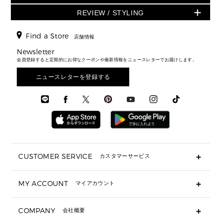
ショルダーバッグ
人気の定番アイテム
▶ メンズ
折り財布(二つ折り・三つ折り)
シューズ
ワンピース・ドレス
シューズ
スニーカー
REVIEW / STYLING
クロスボディ・斜め掛け
▶ ウィメンズすべて
バッグ
長財布
▶ メンズすべて
時計・ジュエリー
ジャケット・アウター
ウェア
パンプス/フラット
バックパック
ウィメンズベストセラー
財布・小物
キーケース
新着
アクセサリー
▶ メンズすべて
▶ すべて
Find a Store
▶ メンズすべて
▶ メンズすべて
店舗情報
トラベル
新着
シューズ・靴
カードケース
バッグ
▶ メンズすべて
スタイリング
メンズバッグ
シューズレビュー ▸
Newsletter
通勤・通学アイテム
日本限定
ウェア
▶ メンズすべて
財布・小物
メンズ バッグ
会員登録すると定期的にお得なクーポンや最新情報をニュースレターでお届けします。
エディターレビュー
メンズ財布・小物
3 IN 1 / 2 IN 1 バッグ
▶ バッグすべて
アクセサリー
お財布レビュー ▸
シューズ・靴
メンズ 財布・小物
メンズアクセサリー
ニュースレターを登録する
▶ メンズすべて
通勤・通学アイテム
時計
ウェア
メンズ シューズ
メンズシューズ
3 IN 1 バッグ
時計・ジュエリー
メンズ ウェア
メンズウェア
▶ 財布すべて
アクセサリー
メンズ 時計・その他
ミニ財布・フラグメントケース
折り財布(二つ折り・三つ折り)
長財布
CUSTOMER SERVICE
カスタマーサービス
▶ 小物すべて
キーケース
よくあるご質問
MY ACCOUNT
マイアカウント
ギフト用にラッピングができますか？
定期ケース・カードケース・名刺入れ
ショッピングバッグを購入商品分送ってもらえますか？
ポーチ
ログイン・会員登録
注文後に完了メールが受信できないのですが？
COMPANY
会社概要
▶ シューズ・靴
注文の変更・キャンセルはできますか？