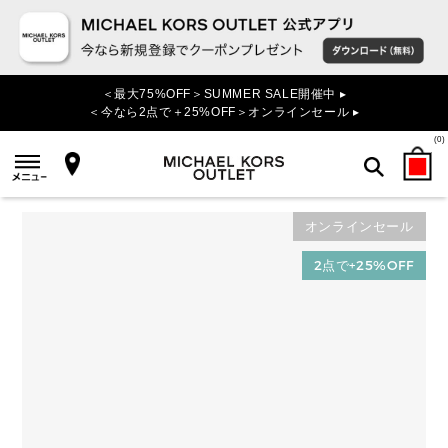
＜最大75%OFF＞SUMMER SALE開催中 ▸
＜今なら2点で＋25%OFF＞オンラインセール ▸
(
0
)
オンラインセール
検索
2点で+25%OFF