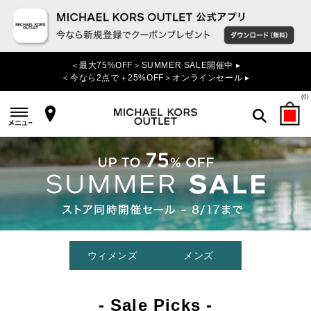
＜最大75%OFF＞SUMMER SALE開催中 ▸
＜今なら2点で＋25%OFF＞オンラインセール ▸
(
0
)
検索
ウィメンズ
メンズ
- Sale Picks -