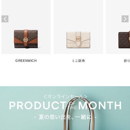
GREENWICH
ミニ財布
折