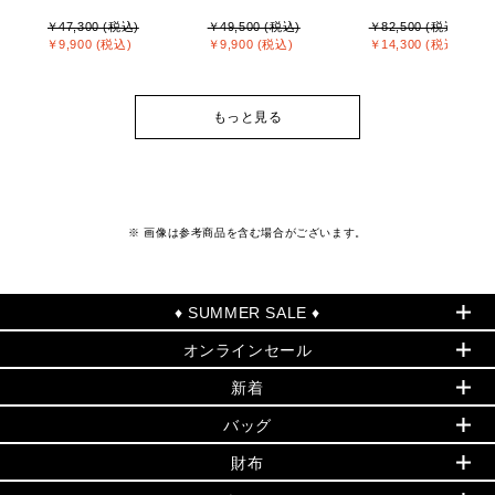
￥47,300 (税込)
￥49,500 (税込)
￥82,500 (税込)
￥9,900 (税込)
￥9,900 (税込)
￥14,300 (税込)
もっと見る
※ 画像は参考商品を含む場合がございます。
♦ SUMMER SALE ♦
オンラインセール
セールおすすめアイテム
新着
▶ ウィメンズ
PRODUCT OF THE MONTH - 今月の特別価格
バッグ
バッグ
再値下げアイテム
夏のスタイル
財布
追加アイテム
財布
▶ すべて
人気の定番アイテム
小物
旗艦店からアウトレットに入荷