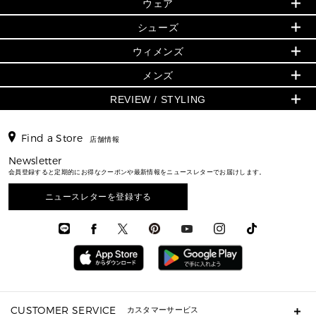
▶ ウィメンズすべて
ウェア
日本限定 - バッグ
シューズ・靴
日本限定 - 財布・小物
▶ ウィメンズすべて(ウェア・シューズ除く)
バッグ
▶ ウィメンズすべて
シューズ
ウェア
▶ ウィメンズすべて
バッグ
▶ ウィメンズすべて
財布・小物
ハンドバッグ・サッチェル
アクセサリー
GREENWICH
ウィメンズ
財布・小物
トップス
アクセサリー
▶ ウィメンズすべて
トートバッグ
時計
ミニ財布・フラグメントケース
ウェア
スカート・パンツ
メンズ
フレグランス
サンダル
ショルダーバッグ
人気の定番アイテム
▶ メンズ
折り財布(二つ折り・三つ折り)
シューズ
ワンピース・ドレス
シューズ
スニーカー
REVIEW / STYLING
クロスボディ・斜め掛け
▶ ウィメンズすべて
バッグ
長財布
▶ メンズすべて
時計・ジュエリー
ジャケット・アウター
ウェア
パンプス/フラット
バックパック
ウィメンズベストセラー
財布・小物
キーケース
新着
アクセサリー
▶ メンズすべて
▶ すべて
▶ メンズすべて
▶ メンズすべて
Find a Store
トラベル
新着
店舗情報
シューズ・靴
カードケース
バッグ
▶ メンズすべて
スタイリング
メンズバッグ
シューズレビュー ▸
通勤・通学アイテム
日本限定
Newsletter
ウェア
▶ メンズすべて
財布・小物
メンズ バッグ
エディターレビュー
メンズ財布・小物
会員登録すると定期的にお得なクーポンや最新情報をニュースレターでお届けします。
3 IN 1 / 2 IN 1 バッグ
▶ バッグすべて
アクセサリー
お財布レビュー ▸
シューズ・靴
メンズ 財布・小物
メンズアクセサリー
▶ メンズすべて
通勤・通学アイテム
ニュースレターを登録する
時計
ウェア
メンズ シューズ
メンズシューズ
3 IN 1 バッグ
時計・ジュエリー
メンズ ウェア
メンズウェア
▶ 財布すべて
アクセサリー
メンズ 時計・その他
ミニ財布・フラグメントケース
折り財布(二つ折り・三つ折り)
長財布
CUSTOMER SERVICE
カスタマーサービス
▶ 小物すべて