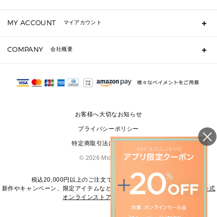
キーケース
よくあるご質問
MY ACCOUNT
マイアカウント
定期ケース・カードケース・名刺入れ
ギフト用にラッピングができますか？
ポーチ
ショッピングバッグを購入商品分送ってもらえますか？
ログイン・会員登録
注文後に完了メールが受信できないのですが？
COMPANY
▶ シューズ・靴
会社概要
注文の変更・キャンセルはできますか？
サンダル
Michael Korsについて
通常いつ頃発送されますか？
スニーカー
会社概要
サイズ交換はできますか？
パンプス・フラット
返品はできますか？
採用情報
修理はできますか？
▶ ウェア
お問い合わせ
▶ アクセサリー(チャーム・ストラップ・サングラス)
お客様へ大切なお知らせ
▶ 時計
プライバシーポリシー
▶ ジュエリー
特定商取引法に基づく表記
©
2026 Michael Kors
税込20,000円以上のご注文で送料無料にてお届けします
新作やキャンペーン、限定アイテムなどの最新情報は、
マイケル・コース公式
オンラインストア
をご覧ください