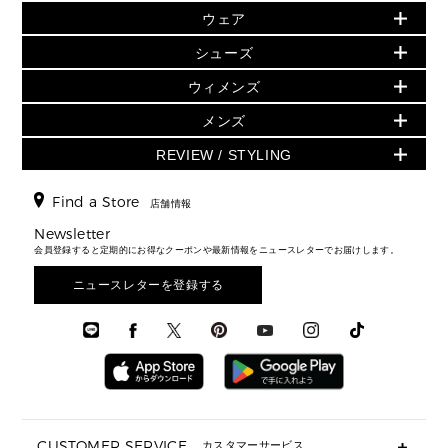
小物
旗艦店からアウトレットに入荷
▶ ウィメンズすべて
ウェア
日本限定 - バッグ
シューズ・靴
日本限定 - 財布・小物
▶ ウィメンズすべて(ウェア・シューズ除く)
バッグ
▶ ウィメンズすべて
シューズ
ウェア
▶ ウィメンズすべて
バッグ
▶ ウィメンズすべて
財布・小物
ハンドバッグ・サッチェル
アクセサリー
GREENWICH
ウィメンズ
財布・小物
トップス
アクセサリー
▶ ウィメンズすべて
トートバッグ
時計
ミニ財布・フラグメントケース
ウェア
スカート・パンツ
メンズ
フレグランス
サンダル
ショルダーバッグ
人気の定番アイテム
▶ メンズ
折り財布(二つ折り・三つ折り)
シューズ
ワンピース・ドレス
シューズ
スニーカー
REVIEW / STYLING
クロスボディ・斜め掛け
▶ ウィメンズすべて
バッグ
長財布
▶ メンズすべて
時計・ジュエリー
ジャケット・アウター
ウェア
パンプス/フラット
バックパック
ウィメンズベストセラー
財布・小物
キーケース
新着
アクセサリー
▶ メンズすべて
▶ すべて
Find a Store
▶ メンズすべて
▶ メンズすべて
店舗情報
トラベル
新着
シューズ・靴
カードケース
バッグ
▶ メンズすべて
スタイリング
メンズバッグ
シューズレビュー ▸
Newsletter
通勤・通学アイテム
日本限定
ウェア
▶ メンズすべて
財布・小物
メンズ バッグ
会員登録すると定期的にお得なクーポンや最新情報をニュースレターでお届けします。
エディターレビュー
メンズ財布・小物
3 IN 1 / 2 IN 1 バッグ
▶ バッグすべて
アクセサリー
お財布レビュー ▸
シューズ・靴
メンズ 財布・小物
メンズアクセサリー
ニュースレターを登録する
▶ メンズすべて
通勤・通学アイテム
時計
ウェア
メンズ シューズ
メンズシューズ
3 IN 1 バッグ
時計・ジュエリー
メンズ ウェア
メンズウェア
▶ 財布すべて
アクセサリー
メンズ 時計・その他
ミニ財布・フラグメントケース
折り財布(二つ折り・三つ折り)
長財布
CUSTOMER SERVICE
カスタマーサービス