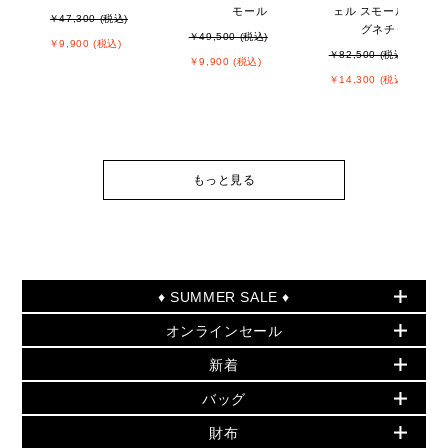
モール
ェル スモール - MKシ
￥47,300 (税込)
グネチャー
￥49,500 (税込)
￥9,900 (税込)
￥82,500 (税込)
￥9,900 (税込)
￥14,300 (税込)
もっと見る
♦ SUMMER SALE ♦
オンラインセール
セールおすすめアイテム
新着
▶ ウィメンズ
PRODUCT OF THE MONTH - 今月の特別価格
バッグ
バッグ
再値下げアイテム
夏のスタイル
財布
追加アイテム
財布
▶ すべて
人気の定番アイテム