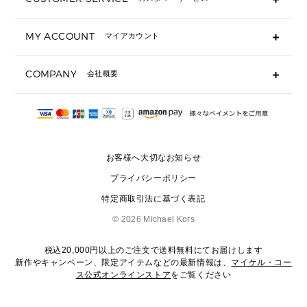
▶ 小物すべて
キーケース
よくあるご質問
MY ACCOUNT
マイアカウント
ギフト用にラッピングができますか？
定期ケース・カードケース・名刺入れ
ショッピングバッグを購入商品分送ってもらえますか？
ポーチ
ログイン・会員登録
注文後に完了メールが受信できないのですが？
COMPANY
会社概要
▶ シューズ・靴
注文の変更・キャンセルはできますか？
サンダル
Michael Korsについて
通常いつ頃発送されますか？
スニーカー
会社概要
サイズ交換はできますか？
返品はできますか？
採用情報
パンプス・フラット
修理はできますか？
▶ ウェア
お客様へ大切なお知らせ
お問い合わせ
▶ アクセサリー(チャーム・ストラップ・サングラス)
プライバシーポリシー
▶ 時計
特定商取引法に基づく表記
▶ ジュエリー
©
2026 Michael Kors
税込20,000円以上のご注文で送料無料にてお届けします
新作やキャンペーン、限定アイテムなどの最新情報は、
マイケル・コー
ス公式オンラインストア
をご覧ください