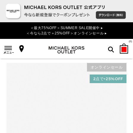
＜最大75%OFF＞SUMMER SALE開催中 ▸
＜今なら2点で＋25%OFF＞オンラインセール ▸
(
0
)
オンラインセール
検索
2点で+25%OFF