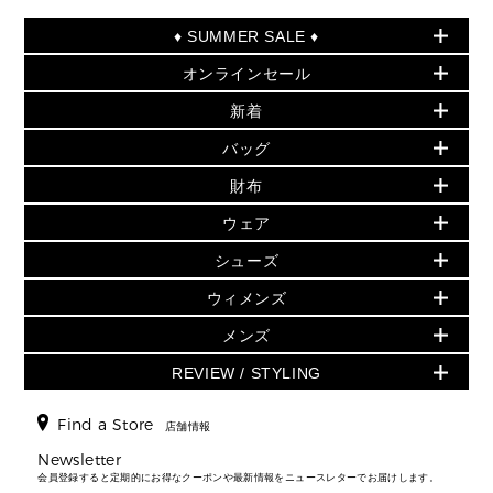
♦ SUMMER SALE ♦
オンラインセール
セールおすすめアイテム
新着
▶ ウィメンズ
PRODUCT OF THE MONTH - 今月の特別価格
バッグ
バッグ
再値下げアイテム
夏のスタイル
財布
追加アイテム
財布
▶ すべて
人気の定番アイテム
小物
旗艦店からアウトレットに入荷
▶ ウィメンズすべて
ウェア
日本限定 - バッグ
シューズ・靴
日本限定 - 財布・小物
▶ ウィメンズすべて(ウェア・シューズ除く)
バッグ
▶ ウィメンズすべて
シューズ
ウェア
▶ ウィメンズすべて
バッグ
▶ ウィメンズすべて
財布・小物
ハンドバッグ・サッチェル
アクセサリー
GREENWICH
ウィメンズ
財布・小物
トップス
アクセサリー
▶ ウィメンズすべて
トートバッグ
時計
ミニ財布・フラグメントケース
ウェア
スカート・パンツ
メンズ
フレグランス
サンダル
ショルダーバッグ
人気の定番アイテム
▶ メンズ
折り財布(二つ折り・三つ折り)
シューズ
ワンピース・ドレス
シューズ
スニーカー
REVIEW / STYLING
クロスボディ・斜め掛け
▶ ウィメンズすべて
バッグ
長財布
▶ メンズすべて
時計・ジュエリー
ジャケット・アウター
ウェア
パンプス/フラット
バックパック
ウィメンズベストセラー
財布・小物
キーケース
新着
アクセサリー
▶ メンズすべて
▶ すべて
Find a Store
▶ メンズすべて
▶ メンズすべて
店舗情報
トラベル
新着
シューズ・靴
カードケース
バッグ
▶ メンズすべて
スタイリング
メンズバッグ
シューズレビュー ▸
Newsletter
通勤・通学アイテム
日本限定
ウェア
▶ メンズすべて
財布・小物
メンズ バッグ
会員登録すると定期的にお得なクーポンや最新情報をニュースレターでお届けします。
エディターレビュー
メンズ財布・小物