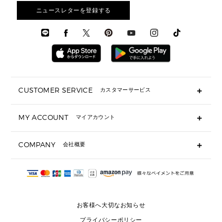
3 IN 1 / 2 IN 1 バッグ
▶ バッグすべて
アクセサリー
お財布レビュー ▸
シューズ・靴
メンズ 財布・小物
メンズアクセサリー
ニュースレターを登録する
▶ メンズすべて
通勤・通学アイテム
時計
ウェア
メンズ シューズ
メンズシューズ
3 IN 1 バッグ
時計・ジュエリー
メンズ ウェア
メンズウェア
▶ 財布すべて
アクセサリー
メンズ 時計・その他
ミニ財布・フラグメントケース
折り財布(二つ折り・三つ折り)
長財布
CUSTOMER SERVICE
カスタマーサービス
▶ 小物すべて
キーケース
よくあるご質問
MY ACCOUNT
マイアカウント
ギフト用にラッピングができますか？
定期ケース・カードケース・名刺入れ
ショッピングバッグを購入商品分送ってもらえますか？
ポーチ
ログイン・会員登録
注文後に完了メールが受信できないのですが？
COMPANY
会社概要
▶ シューズ・靴
注文の変更・キャンセルはできますか？
サンダル
Michael Korsについて
通常いつ頃発送されますか？
スニーカー
会社概要
サイズ交換はできますか？
返品はできますか？
採用情報
パンプス・フラット
修理はできますか？
▶ ウェア
お客様へ大切なお知らせ
お問い合わせ
▶ アクセサリー(チャーム・ストラップ・サングラス)
プライバシーポリシー