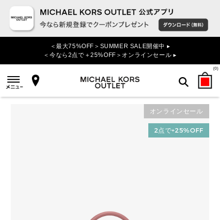
＜最大75%OFF＞SUMMER SALE開催中 ▸
＜今なら2点で＋25%OFF＞オンラインセール ▸
(
0
)
オンラインセール
検索
2点で+25%OFF