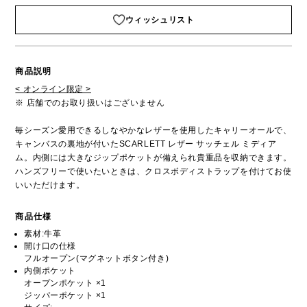
ウィッシュリスト
商品説明
< オンライン限定 >
※ 店舗でのお取り扱いはございません
毎シーズン愛用できるしなやかなレザーを使用したキャリーオールで、
キャンバスの裏地が付いたSCARLETT レザー サッチェル ミディア
ム。内側には大きなジップポケットが備えられ貴重品を収納できます。
ハンズフリーで使いたいときは、クロスボディストラップを付けてお使
いいただけます。
商品仕様
素材:牛革
開け口の仕様
フルオープン(マグネットボタン付き)
内側ポケット
オープンポケット ×1
ジッパーポケット ×1