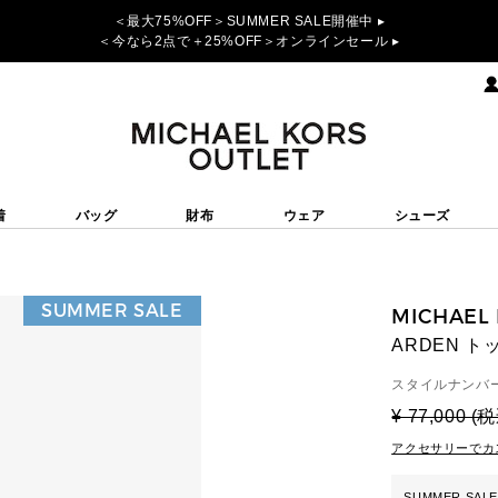
＜最大75%OFF＞SUMMER SALE開催中 ▸
＜今なら2点で＋25%OFF＞オンラインセール ▸
着
バッグ
財布
ウェア
シューズ
SUMMER SALE
MICHAEL
ARDEN ト
スタイルナンバー
¥ 77,000 (
アクセサリーでカ
SUMMER SALE