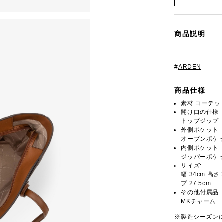
商品説明
#
ARDEN
商品仕様
素材:コーテ
開け口の仕様
トップジップ
外側ポケット
オープンポケッ
内側ポケット
ジッパーポケッ
サイズ:
幅:34cm 高さ
プ:27.5cm
その他付属品
MKチャーム
※製造シーズン