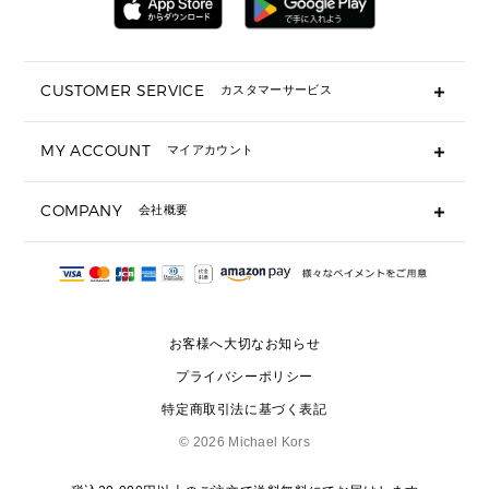
ミニ財布・フラグメントケース
折り財布(二つ折り・三つ折り)
長財布
CUSTOMER SERVICE
カスタマーサービス
▶ 小物すべて
キーケース
よくあるご質問
MY ACCOUNT
マイアカウント
ギフト用にラッピングができますか？
定期ケース・カードケース・名刺入れ
ショッピングバッグを購入商品分送ってもらえますか？
ポーチ
ログイン・会員登録
注文後に完了メールが受信できないのですが？
COMPANY
会社概要
▶ シューズ・靴
注文の変更・キャンセルはできますか？
サンダル
Michael Korsについて
通常いつ頃発送されますか？
スニーカー
会社概要
サイズ交換はできますか？
返品はできますか？
採用情報
パンプス・フラット
修理はできますか？
▶ ウェア
お客様へ大切なお知らせ
お問い合わせ
▶ アクセサリー(チャーム・ストラップ・サングラス)
プライバシーポリシー
▶ 時計
特定商取引法に基づく表記
▶ ジュエリー
©
2026 Michael Kors