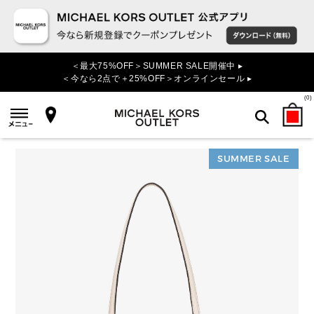
＜最大75%OFF＞SUMMER SALE開催中 ▸
＜今なら2点で＋25%OFF＞オンラインセール ▸
(
0
)
SUMMER SALE
検索