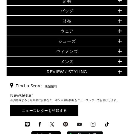
新着
▶ ウィメンズ
PRODUCT OF THE MONTH - 今月の特別価格
バッグ
バッグ
再値下げアイテム
夏のスタイル
財布
追加アイテム
財布
▶ すべて
人気の定番アイテム
小物
旗艦店からアウトレットに入荷
▶ ウィメンズすべて
ウェア
日本限定 - バッグ
シューズ・靴
日本限定 - 財布・小物
▶ ウィメンズすべて(ウェア・シューズ除く)
バッグ
▶ ウィメンズすべて
シューズ
ウェア
▶ ウィメンズすべて
バッグ
▶ ウィメンズすべて
財布・小物
ハンドバッグ・サッチェル
アクセサリー
GREENWICH
ウィメンズ
財布・小物
トップス
アクセサリー
▶ ウィメンズすべて
トートバッグ
時計
ミニ財布・フラグメントケース
ウェア
スカート・パンツ
メンズ
フレグランス
サンダル
ショルダーバッグ
人気の定番アイテム
▶ メンズ
折り財布(二つ折り・三つ折り)
シューズ
ワンピース・ドレス
シューズ
スニーカー
REVIEW / STYLING
クロスボディ・斜め掛け
▶ ウィメンズすべて
バッグ
長財布
▶ メンズすべて
時計・ジュエリー
ジャケット・アウター
ウェア
パンプス/フラット
バックパック
ウィメンズベストセラー
財布・小物
キーケース
新着
アクセサリー
▶ メンズすべて
▶ すべて
Find a Store
▶ メンズすべて
▶ メンズすべて
店舗情報
トラベル
新着
シューズ・靴
カードケース
バッグ
▶ メンズすべて
スタイリング
メンズバッグ
シューズレビュー ▸
Newsletter
通勤・通学アイテム
日本限定
ウェア
▶ メンズすべて
財布・小物
メンズ バッグ
会員登録すると定期的にお得なクーポンや最新情報をニュースレターでお届けします。
エディターレビュー
メンズ財布・小物
3 IN 1 / 2 IN 1 バッグ
▶ バッグすべて
アクセサリー
お財布レビュー ▸
シューズ・靴
メンズ 財布・小物
メンズアクセサリー
ニュースレターを登録する
▶ メンズすべて
通勤・通学アイテム
時計
ウェア
メンズ シューズ
メンズシューズ
3 IN 1 バッグ
時計・ジュエリー
メンズ ウェア
メンズウェア
▶ 財布すべて
アクセサリー
メンズ 時計・その他