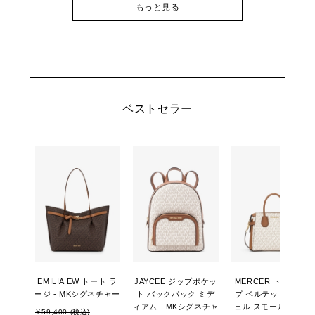
もっと見る
ベストセラー
EMILIA EW トート ラ
JAYCEE ジップポケッ
MERCER トップジッ
ージ - MKシグネチャー
ト バックパック ミデ
プ ベルテッド サッチ
ィアム - MKシグネチャ
ェル スモール - MKシ
￥59,400 (税込)