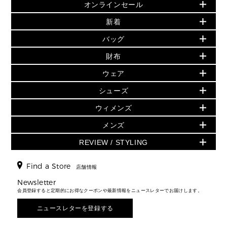
オンラインセール
セールおすすめアイテム
新着
▶ ウィメンズ
PRODUCT OF THE MONTH - 今月の特別価格
バッグ
バッグ
再値下げアイテム
初夏のスタイル
財布
追加アイテム
財布
▶ すべて
人気の定番アイテム
小物
旗艦店からアウトレットに入荷
▶ ウィメンズすべて
ウェア
日本限定 - バッグ
シューズ・靴
日本限定 - 財布・小物
▶ ウィメンズすべて(ウェア・シューズ除く)
バッグ
▶ ウィメンズすべて
シューズ
ウェア
▶ ウィメンズすべて
バッグ
▶ ウィメンズすべて
財布・小物
ハンドバッグ・サッチェル
アクセサリー
GREENWICH
ウィメンズ
財布・小物
トップス
アクセサリー
▶ ウィメンズすべて
トートバッグ
時計
ミニ財布・フラグメントケース
ウェア
スカート・パンツ
メンズ
フレグランス
サンダル
ショルダーバッグ
人気の定番アイテム
▶ メンズ
折り財布(二つ折り・三つ折り)
シューズ
ワンピース・ドレス
シューズ
スニーカー
REVIEW / STYLING
クロスボディ・斜め掛け
▶ ウィメンズすべて
バッグ
長財布
▶ メンズすべて
時計・ジュエリー
ジャケット・アウター
ウェア
パンプス/フラット
バックパック
ウィメンズベストセラー
財布・小物
キーケース
新着
アクセサリー
▶ メンズすべて
▶ すべて
Find a Store
▶ メンズすべて
▶ メンズすべて
店舗情報
トラベル
新着
シューズ・靴
カードケース
バッグ
▶ メンズすべて
スタイリング
メンズバッグ
シューズレビュー ▸
Newsletter
通勤・通学アイテム
日本限定
ウェア
▶ メンズすべて
財布・小物
メンズ バッグ
会員登録すると定期的にお得なクーポンや最新情報をニュースレターでお届けします。
エディターレビュー
メンズ財布・小物
3 IN 1 / 2 IN 1 バッグ
▶ バッグすべて
アクセサリー
お財布レビュー ▸
シューズ・靴
メンズ 財布・小物
メンズアクセサリー
ニュースレターを登録する
▶ メンズすべて
通勤・通学アイテム
時計
ウェア
メンズ シューズ
メンズシューズ
3 IN 1 バッグ