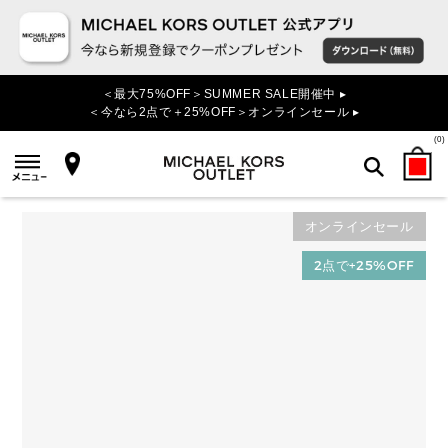
＜最大75%OFF＞SUMMER SALE開催中 ▸
＜今なら2点で＋25%OFF＞オンラインセール ▸
(
0
)
オンラインセール
検索
2点で+25%OFF