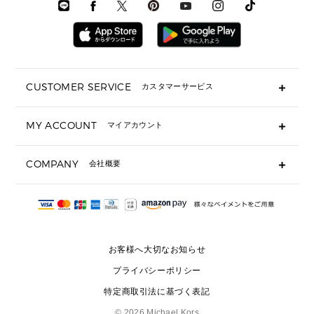
時計・ジュエリー
メンズ ウェア
メンズウェア
▶ 財布すべて
アクセサリー
メンズ 時計・その他
ミニ財布・フラグメントケース
折り財布(二つ折り・三つ折り)
長財布
CUSTOMER SERVICE
カスタマーサービス
▶ 小物すべて
キーケース
よくあるご質問
MY ACCOUNT
マイアカウント
ギフト用にラッピングができますか？
定期ケース・カードケース・名刺入れ
ショッピングバッグを購入商品分送ってもらえますか？
ポーチ
ログイン・会員登録
注文後に完了メールが受信できないのですが？
COMPANY
会社概要
▶ シューズ・靴
注文の変更・キャンセルはできますか？
サンダル
Michael Korsについて
通常いつ頃発送されますか？
スニーカー
会社概要
サイズ交換はできますか？
返品はできますか？
採用情報
パンプス・フラット
修理はできますか？
▶ ウェア
お客様へ大切なお知らせ
お問い合わせ
▶ アクセサリー(チャーム・ストラップ・サングラス)
プライバシーポリシー
▶ 時計
特定商取引法に基づく表記
▶ ジュエリー
©
2026 Michael Kors