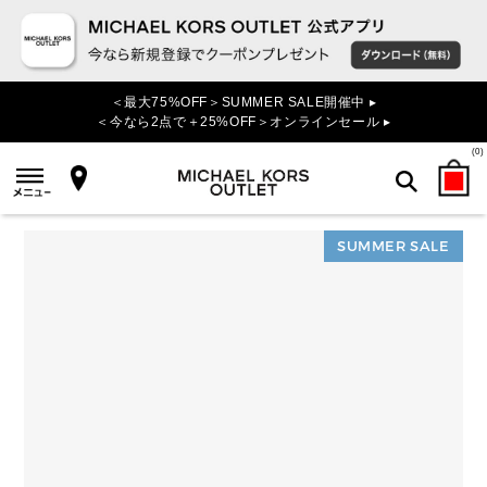
＜最大75%OFF＞SUMMER SALE開催中 ▸
＜今なら2点で＋25%OFF＞オンラインセール ▸
(
0
)
SUMMER SALE
検索