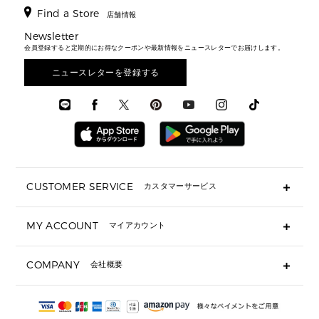
ウィメンズベストセラー
財布・小物
キーケース
新着
アクセサリー
▶ メンズすべて
▶ すべて
Find a Store
▶ メンズすべて
▶ メンズすべて
店舗情報
トラベル
新着
シューズ・靴
カードケース
バッグ
▶ メンズすべて
スタイリング
メンズバッグ
シューズレビュー ▸
Newsletter
通勤・通学アイテム
日本限定
ウェア
▶ メンズすべて
財布・小物
メンズ バッグ
会員登録すると定期的にお得なクーポンや最新情報をニュースレターでお届けします。
エディターレビュー
メンズ財布・小物
3 IN 1 / 2 IN 1 バッグ
▶ バッグすべて
アクセサリー
お財布レビュー ▸
シューズ・靴
メンズ 財布・小物
メンズアクセサリー
ニュースレターを登録する
▶ メンズすべて
通勤・通学アイテム
時計
ウェア
メンズ シューズ
メンズシューズ
3 IN 1 バッグ
時計・ジュエリー
メンズ ウェア
メンズウェア
▶ 財布すべて
アクセサリー
メンズ 時計・その他
ミニ財布・フラグメントケース
折り財布(二つ折り・三つ折り)
長財布
CUSTOMER SERVICE
カスタマーサービス
▶ 小物すべて
キーケース
よくあるご質問
MY ACCOUNT
マイアカウント
ギフト用にラッピングができますか？
定期ケース・カードケース・名刺入れ
ショッピングバッグを購入商品分送ってもらえますか？
ポーチ
ログイン・会員登録
注文後に完了メールが受信できないのですが？
COMPANY
会社概要
▶ シューズ・靴
注文の変更・キャンセルはできますか？
サンダル
Michael Korsについて
通常いつ頃発送されますか？
スニーカー
会社概要
サイズ交換はできますか？