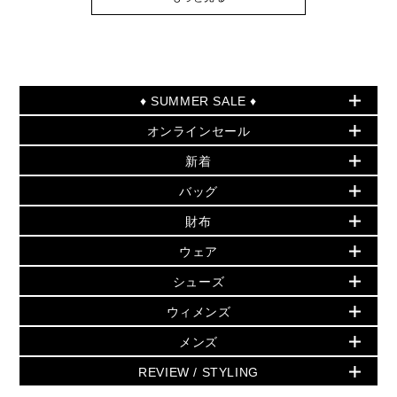
♦ SUMMER SALE ♦
オンラインセール
セールおすすめアイテム
新着
▶ ウィメンズ
PRODUCT OF THE MONTH - 今月の特別価格
バッグ
バッグ
再値下げアイテム
夏のスタイル
財布
追加アイテム
財布
▶ すべて
人気の定番アイテム
小物
旗艦店からアウトレットに入荷
▶ ウィメンズすべて
ウェア
日本限定 - バッグ
シューズ・靴
日本限定 - 財布・小物
▶ ウィメンズすべて(ウェア・シューズ除く)
バッグ
▶ ウィメンズすべて
シューズ
ウェア
▶ ウィメンズすべて
バッグ
▶ ウィメンズすべて
財布・小物
ハンドバッグ・サッチェル
アクセサリー
GREENWICH
ウィメンズ
財布・小物
トップス
アクセサリー
▶ ウィメンズすべて
トートバッグ
時計
ミニ財布・フラグメントケース
ウェア
スカート・パンツ
メンズ
フレグランス
サンダル
ショルダーバッグ
人気の定番アイテム
▶ メンズ
折り財布(二つ折り・三つ折り)
シューズ
ワンピース・ドレス
シューズ
スニーカー
REVIEW / STYLING
クロスボディ・斜め掛け
▶ ウィメンズすべて
バッグ
長財布
▶ メンズすべて
時計・ジュエリー
ジャケット・アウター
ウェア
パンプス/フラット
バックパック