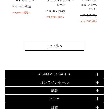
MKシグネチャー
メラ クロスボディ ス
プ ベルテッド サッチ
モール
ェル スモール - MKシ
￥47,300 (税込)
グネチャー
￥49,500 (税込)
￥9,900 (税込)
￥82,500 (税込)
￥9,900 (税込)
￥14,300 (税込)
もっと見る
♦ SUMMER SALE ♦
オンラインセール
セールおすすめアイテム
新着
▶ ウィメンズ
PRODUCT OF THE MONTH - 今月の特別価格
バッグ
バッグ
再値下げアイテム
夏のスタイル
財布
追加アイテム
財布
▶ すべて