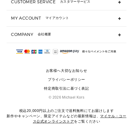
CUSTOMER SERVICE
カスタマーサービス
▶ 小物すべて
キーケース
よくあるご質問
MY ACCOUNT
マイアカウント
ギフト用にラッピングができますか？
定期ケース・カードケース・名刺入れ
ショッピングバッグを購入商品分送ってもらえますか？
ポーチ
ログイン・会員登録
注文後に完了メールが受信できないのですが？
COMPANY
会社概要
▶ シューズ・靴
注文の変更・キャンセルはできますか？
サンダル
Michael Korsについて
通常いつ頃発送されますか？
スニーカー
会社概要
サイズ交換はできますか？
返品はできますか？
採用情報
パンプス・フラット
修理はできますか？
▶ ウェア
お客様へ大切なお知らせ
お問い合わせ
▶ アクセサリー(チャーム・ストラップ・サングラス)
プライバシーポリシー
▶ 時計
特定商取引法に基づく表記
▶ ジュエリー
©
2026 Michael Kors
税込20,000円以上のご注文で送料無料にてお届けします
新作やキャンペーン、限定アイテムなどの最新情報は、
マイケル・コー
ス公式オンラインストア
をご覧ください