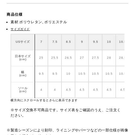
商品仕様
素材:ポリウレタン, ポリエステル
サイズガイド
USサイズ
7
7.5
8.5
9
9.5
10
10.5
日本サイズ
25
25.5
26.5
27
27.5
28
28.5
(cm)
幅
9.5
9.5
10
10.5
10.5
10.5
10.5
1
(cm)
ソール
4
4
4.5
4.5
4.5
4.5
4.5
(cm)
横方向にスクロールするとさらに表示できます
※サイズ交換不可商品です。サイズ表をご確認のうえ、ご注文く
ださい。
※製造シーズンにより刻印、ライニングやパーツなどの一部仕様が画像