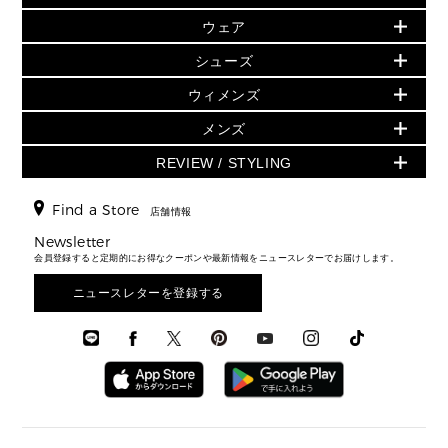
人気の定番アイテム
小物
旗艦店からアウトレットに入荷
▶ ウィメンズすべて
ウェア
日本限定 - バッグ
シューズ・靴
日本限定 - 財布・小物
▶ ウィメンズすべて(ウェア・シューズ除く)
バッグ
▶ ウィメンズすべて
シューズ
ウェア
▶ ウィメンズすべて
バッグ
▶ ウィメンズすべて
財布・小物
ハンドバッグ・サッチェル
アクセサリー
GREENWICH
ウィメンズ
財布・小物
トップス
アクセサリー
▶ ウィメンズすべて
トートバッグ
時計
ミニ財布・フラグメントケース
ウェア
スカート・パンツ
メンズ
フレグランス
サンダル
ショルダーバッグ
人気の定番アイテム
▶ メンズ
折り財布(二つ折り・三つ折り)
シューズ
ワンピース・ドレス
シューズ
スニーカー
REVIEW / STYLING
クロスボディ・斜め掛け
▶ ウィメンズすべて
バッグ
長財布
▶ メンズすべて
時計・ジュエリー
ジャケット・アウター
ウェア
パンプス/フラット
バックパック
ウィメンズベストセラー
財布・小物
キーケース
新着
アクセサリー
▶ メンズすべて
▶ すべて
Find a Store
▶ メンズすべて
▶ メンズすべて
店舗情報
トラベル
新着
シューズ・靴
カードケース
バッグ
▶ メンズすべて
スタイリング
メンズバッグ
シューズレビュー ▸
Newsletter
通勤・通学アイテム
日本限定
ウェア
▶ メンズすべて
財布・小物
メンズ バッグ
会員登録すると定期的にお得なクーポンや最新情報をニュースレターでお届けします。
エディターレビュー
メンズ財布・小物
3 IN 1 / 2 IN 1 バッグ
▶ バッグすべて
アクセサリー
お財布レビュー ▸
シューズ・靴
メンズ 財布・小物
メンズアクセサリー
ニュースレターを登録する
▶ メンズすべて
通勤・通学アイテム
時計
ウェア
メンズ シューズ
メンズシューズ
3 IN 1 バッグ
時計・ジュエリー
メンズ ウェア
メンズウェア
▶ 財布すべて
アクセサリー
メンズ 時計・その他
ミニ財布・フラグメントケース
折り財布(二つ折り・三つ折り)
長財布