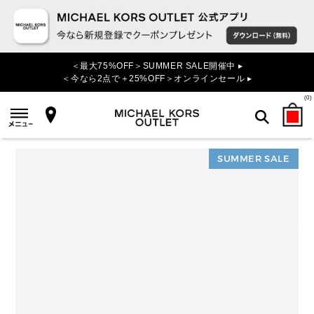
＜最大75%OFF＞SUMMER SALE開催中 ▸
＜今なら2点で＋25%OFF＞オンラインセール ▸
(
0
)
SUMMER SALE
検索