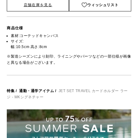
店舗在庫を見る
ウィッシュリスト
商品仕様
素材:コーテッドキャンバス
サイズ:
幅:10.5cm 高さ:8cm
※製造シーズンにより刻印、ライニングやパーツなどの一部仕様が画像
と異なる場合がございます。
特集
/
通勤・通学アイテム
/
JET SET TRAVEL カードホルダー ラー
ジ - MKシグネチャー