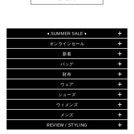
♦ SUMMER SALE ♦
オンラインセール
セールおすすめアイテム
新着
▶ ウィメンズ
PRODUCT OF THE MONTH - 今月の特別価格
バッグ
バッグ
再値下げアイテム
夏のスタイル
財布
追加アイテム
財布
▶ すべて
人気の定番アイテム
小物
旗艦店からアウトレットに入荷
▶ ウィメンズすべて
ウェア
日本限定 - バッグ
シューズ・靴
日本限定 - 財布・小物
▶ ウィメンズすべて(ウェア・シューズ除く)
バッグ
▶ ウィメンズすべて
シューズ
ウェア
▶ ウィメンズすべて
バッグ
▶ ウィメンズすべて
財布・小物
ハンドバッグ・サッチェル
アクセサリー
GREENWICH
ウィメンズ
財布・小物
トップス
アクセサリー
▶ ウィメンズすべて
トートバッグ
時計
ミニ財布・フラグメントケース
ウェア
スカート・パンツ
メンズ
フレグランス
サンダル
ショルダーバッグ
人気の定番アイテム
▶ メンズ
折り財布(二つ折り・三つ折り)
シューズ
ワンピース・ドレス
シューズ
スニーカー
REVIEW / STYLING
クロスボディ・斜め掛け
▶ ウィメンズすべて
バッグ
長財布
▶ メンズすべて
時計・ジュエリー
ジャケット・アウター
ウェア
パンプス/フラット
バックパック
ウィメンズベストセラー