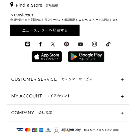
財布・小物
キーケース
新着
アクセサリー
▶ メンズすべて
▶ すべて
Find a Store
▶ メンズすべて
▶ メンズすべて
店舗情報
トラベル
新着
シューズ・靴
カードケース
バッグ
▶ メンズすべて
スタイリング
メンズバッグ
シューズレビュー ▸
Newsletter
通勤・通学アイテム
日本限定
ウェア
▶ メンズすべて
財布・小物
メンズ バッグ
会員登録すると定期的にお得なクーポンや最新情報をニュースレターでお届けします。
エディターレビュー
メンズ財布・小物
3 IN 1 / 2 IN 1 バッグ
▶ バッグすべて
アクセサリー
お財布レビュー ▸
シューズ・靴
メンズ 財布・小物
メンズアクセサリー
ニュースレターを登録する
▶ メンズすべて
通勤・通学アイテム
時計
ウェア
メンズ シューズ
メンズシューズ
3 IN 1 バッグ
時計・ジュエリー
メンズ ウェア
メンズウェア
▶ 財布すべて
アクセサリー
メンズ 時計・その他
ミニ財布・フラグメントケース
折り財布(二つ折り・三つ折り)
長財布
CUSTOMER SERVICE
カスタマーサービス
▶ 小物すべて
キーケース
よくあるご質問
MY ACCOUNT
マイアカウント
ギフト用にラッピングができますか？
定期ケース・カードケース・名刺入れ
ショッピングバッグを購入商品分送ってもらえますか？
ポーチ
ログイン・会員登録
注文後に完了メールが受信できないのですが？
COMPANY
会社概要
▶ シューズ・靴
注文の変更・キャンセルはできますか？
サンダル
Michael Korsについて
通常いつ頃発送されますか？
スニーカー
会社概要
サイズ交換はできますか？