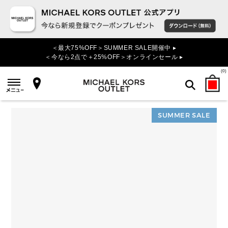
＜最大75%OFF＞SUMMER SALE開催中 ▸
＜今なら2点で＋25%OFF＞オンラインセール ▸
(
0
)
SUMMER SALE
検索