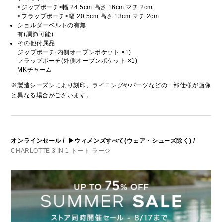
<ジップポーチ>幅:24.5cm 高さ:16cm マチ:2cm
<フラップポーチ>幅:20.5cm 高さ:13cm マチ:2cm
ショルダーベルトの有無
有(調節可能)
その他付属品
ジップポーチ(内側オープンポケット ×1)
フラップポーチ(外側オープンポケット ×1)
MKチャーム
※製造シーズンにより刻印、ライニングやパーツなどの一部仕様が画像
と異なる場合がございます。
オンラインセール
/
▶ウィメンズすべて(ウェア・シューズ除く)
/
CHARLOTTE 3 IN 1 トート ラージ