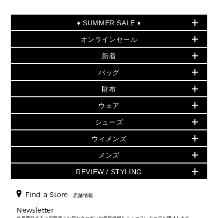
♦ SUMMER SALE ♦
オンラインセール
セールおすすめアイテム
新着
▶ ウィメンズ
PRODUCT OF THE MONTH - 今月の特別価格
バッグ
バッグ
再値下げアイテム
夏のスタイル
財布
追加アイテム
財布
▶ すべて
人気の定番アイテム
小物
旗艦店からアウトレットに入荷
▶ ウィメンズすべて
ウェア
日本限定 - バッグ
シューズ・靴
日本限定 - 財布・小物
▶ ウィメンズすべて(ウェア・シューズ除く)
バッグ
▶ ウィメンズすべて
シューズ
ウェア
▶ ウィメンズすべて
バッグ
▶ ウィメンズすべて
財布・小物
ハンドバッグ・サッチェル
アクセサリー
GREENWICH
ウィメンズ
財布・小物
トップス
アクセサリー
▶ ウィメンズすべて
トートバッグ
時計
ミニ財布・フラグメントケース
ウェア
スカート・パンツ
メンズ
フレグランス
サンダル
ショルダーバッグ
人気の定番アイテム
▶ メンズ
折り財布(二つ折り・三つ折り)
シューズ
ワンピース・ドレス
シューズ
スニーカー
REVIEW / STYLING
クロスボディ・斜め掛け
▶ ウィメンズすべて
バッグ
長財布
▶ メンズすべて
時計・ジュエリー
ジャケット・アウター
ウェア
パンプス/フラット
バックパック
ウィメンズベストセラー
財布・小物
キーケース
新着
アクセサリー
▶ メンズすべて
▶ すべて
Find a Store
▶ メンズすべて
▶ メンズすべて
店舗情報
トラベル
新着
シューズ・靴
カードケース
バッグ
▶ メンズすべて
スタイリング
メンズバッグ
シューズレビュー ▸
Newsletter
通勤・通学アイテム
日本限定
ウェア
▶ メンズすべて
財布・小物