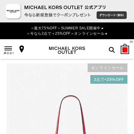
＜最大75%OFF＞SUMMER SALE開催中 ▸
＜今なら2点で＋25%OFF＞オンラインセール ▸
(
0
)
オンラインセール
検索
2点で+25%OFF