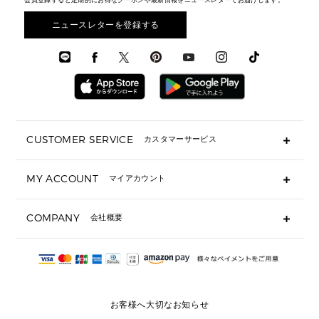
メンズ バッグ
会員登録すると定期的にお得なクーポンや最新情報をニュースレターでお届けします。
エディターレビュー
メンズ財布・小物
3 IN 1 / 2 IN 1 バッグ
▶ バッグすべて
アクセサリー
お財布レビュー ▸
シューズ・靴
メンズ 財布・小物
メンズアクセサリー
ニュースレターを登録する
▶ メンズすべて
通勤・通学アイテム
時計
ウェア
メンズ シューズ
メンズシューズ
3 IN 1 バッグ
時計・ジュエリー
メンズ ウェア
メンズウェア
▶ 財布すべて
アクセサリー
メンズ 時計・その他
ミニ財布・フラグメントケース
折り財布(二つ折り・三つ折り)
長財布
CUSTOMER SERVICE
カスタマーサービス
▶ 小物すべて
キーケース
よくあるご質問
MY ACCOUNT
マイアカウント
ギフト用にラッピングができますか？
定期ケース・カードケース・名刺入れ
ショッピングバッグを購入商品分送ってもらえますか？
ポーチ
ログイン・会員登録
注文後に完了メールが受信できないのですが？
COMPANY
会社概要
▶ シューズ・靴
注文の変更・キャンセルはできますか？
サンダル
Michael Korsについて
通常いつ頃発送されますか？
スニーカー
会社概要
サイズ交換はできますか？
返品はできますか？
採用情報
パンプス・フラット
修理はできますか？
▶ ウェア
お客様へ大切なお知らせ
お問い合わせ
▶ アクセサリー(チャーム・ストラップ・サングラス)