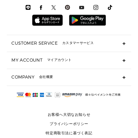
メンズシューズ
3 IN 1 バッグ
時計・ジュエリー
メンズ ウェア
メンズウェア
▶ 財布すべて
アクセサリー
メンズ 時計・その他
ミニ財布・フラグメントケース
折り財布(二つ折り・三つ折り)
長財布
CUSTOMER SERVICE
カスタマーサービス
▶ 小物すべて
キーケース
よくあるご質問
MY ACCOUNT
マイアカウント
ギフト用にラッピングができますか？
定期ケース・カードケース・名刺入れ
ショッピングバッグを購入商品分送ってもらえますか？
ポーチ
ログイン・会員登録
注文後に完了メールが受信できないのですが？
COMPANY
会社概要
▶ シューズ・靴
注文の変更・キャンセルはできますか？
サンダル
Michael Korsについて
通常いつ頃発送されますか？
スニーカー
会社概要
サイズ交換はできますか？
返品はできますか？
採用情報
パンプス・フラット
修理はできますか？
▶ ウェア
お客様へ大切なお知らせ
お問い合わせ
▶ アクセサリー(チャーム・ストラップ・サングラス)
プライバシーポリシー
▶ 時計
特定商取引法に基づく表記
▶ ジュエリー