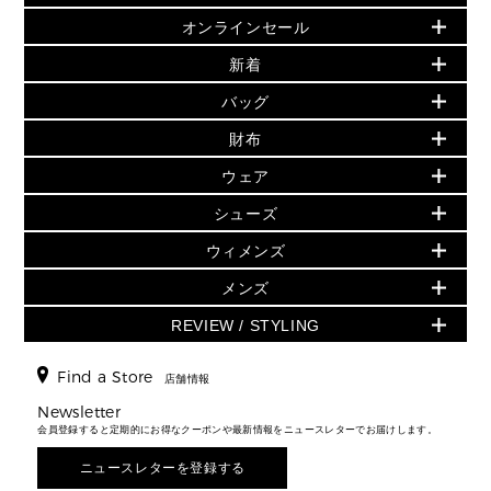
オンラインセール
セールおすすめアイテム
新着
▶ ウィメンズ
PRODUCT OF THE MONTH - 今月の特別価格
バッグ
バッグ
再値下げアイテム
夏のスタイル
財布
追加アイテム
財布
▶ すべて
人気の定番アイテム
小物
旗艦店からアウトレットに入荷
▶ ウィメンズすべて
ウェア
日本限定 - バッグ
シューズ・靴
日本限定 - 財布・小物
▶ ウィメンズすべて(ウェア・シューズ除く)
バッグ
▶ ウィメンズすべて
シューズ
ウェア
▶ ウィメンズすべて
バッグ
▶ ウィメンズすべて
財布・小物
ハンドバッグ・サッチェル
アクセサリー
GREENWICH
ウィメンズ
財布・小物
トップス
アクセサリー
▶ ウィメンズすべて
トートバッグ
時計
ミニ財布・フラグメントケース
ウェア
スカート・パンツ
メンズ
フレグランス
サンダル
ショルダーバッグ
人気の定番アイテム
▶ メンズ
折り財布(二つ折り・三つ折り)
シューズ
ワンピース・ドレス
シューズ
スニーカー
REVIEW / STYLING
クロスボディ・斜め掛け
▶ ウィメンズすべて
バッグ
長財布
▶ メンズすべて
時計・ジュエリー
ジャケット・アウター
ウェア
パンプス/フラット
バックパック
ウィメンズベストセラー
財布・小物
キーケース
新着
アクセサリー
▶ メンズすべて
▶ すべて
Find a Store
▶ メンズすべて
▶ メンズすべて
店舗情報
トラベル
新着
シューズ・靴
カードケース
バッグ
▶ メンズすべて
スタイリング
メンズバッグ
シューズレビュー ▸
Newsletter
通勤・通学アイテム
日本限定
ウェア
▶ メンズすべて
財布・小物
メンズ バッグ
会員登録すると定期的にお得なクーポンや最新情報をニュースレターでお届けします。
エディターレビュー
メンズ財布・小物
3 IN 1 / 2 IN 1 バッグ
▶ バッグすべて
アクセサリー
お財布レビュー ▸
シューズ・靴
メンズ 財布・小物
メンズアクセサリー
ニュースレターを登録する
▶ メンズすべて
通勤・通学アイテム
時計
ウェア
メンズ シューズ