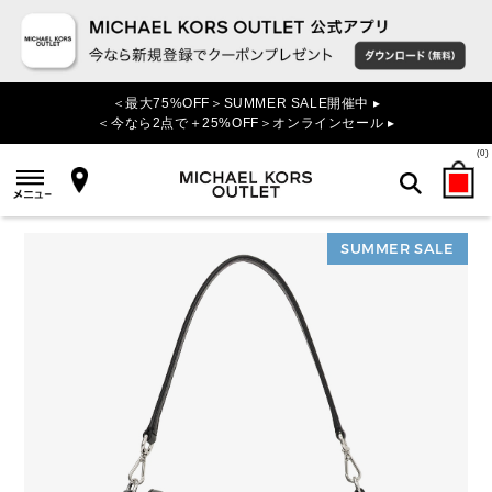
＜最大75%OFF＞SUMMER SALE開催中 ▸
＜今なら2点で＋25%OFF＞オンラインセール ▸
(
0
)
SUMMER SALE
検索