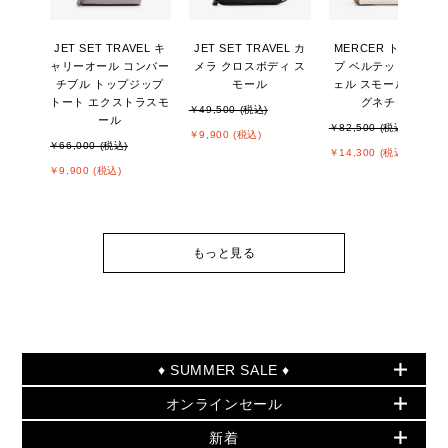
JET SET TRAVEL キ
JET SET TRAVEL カ
MERCER トップジッ
ャリーオール コンバー
メラ クロスボディ ス
プ ベルテッド サッチ
チブル トップジップ
モール
ェル スモール - MKシ
トート エクストラスモ
グネチャー
￥49,500 (税込)
ール
￥82,500 (税込)
￥9,900 (税込)
￥66,000 (税込)
￥14,300 (税込)
￥9,900 (税込)
もっと見る
♦ SUMMER SALE ♦
オンラインセール
セールおすすめアイテム
新着
▶ ウィメンズ
PRODUCT OF THE MONTH - 今月の特別価格