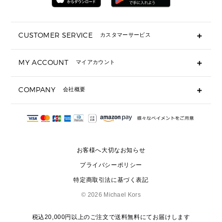
折り財布(二つ折り・三つ折り)
長財布
CUSTOMER SERVICE
カスタマーサービス
▶ 小物すべて
キーケース
よくあるご質問
MY ACCOUNT
マイアカウント
ギフト用にラッピングができますか？
定期ケース・カードケース・名刺入れ
ショッピングバッグを購入商品分送ってもらえますか？
ポーチ
ログイン・会員登録
注文後に完了メールが受信できないのですが？
COMPANY
会社概要
▶ シューズ・靴
注文の変更・キャンセルはできますか？
サンダル
Michael Korsについて
通常いつ頃発送されますか？
スニーカー
会社概要
サイズ交換はできますか？
返品はできますか？
採用情報
パンプス・フラット
修理はできますか？
▶ ウェア
お客様へ大切なお知らせ
お問い合わせ
▶ アクセサリー(チャーム・ストラップ・サングラス)
プライバシーポリシー
▶ 時計
特定商取引法に基づく表記
▶ ジュエリー
©
2026 Michael Kors
税込20,000円以上のご注文で送料無料にてお届けします