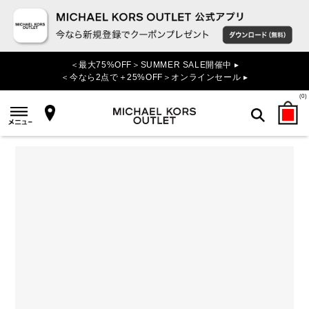
＜最大75%OFF＞SUMMER SALE開催中 ▸
＜今なら2点で＋25%OFF＞オンラインセール ▸
(
0
)
検索