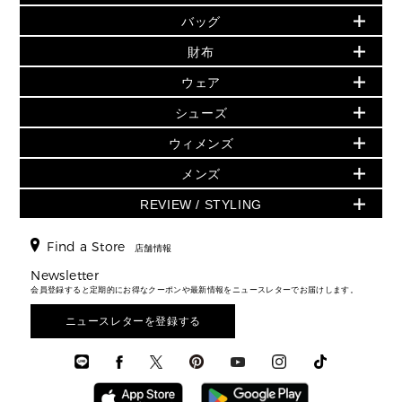
バッグ
バッグ
再値下げアイテム
初夏のスタイル
財布
追加アイテム
財布
▶ すべて
人気の定番アイテム
小物
旗艦店からアウトレットに入荷
▶ ウィメンズすべて
ウェア
日本限定 - バッグ
シューズ・靴
日本限定 - 財布・小物
▶ ウィメンズすべて(ウェア・シューズ除く)
バッグ
▶ ウィメンズすべて
シューズ
ウェア
▶ ウィメンズすべて
バッグ
▶ ウィメンズすべて
財布・小物
ハンドバッグ・サッチェル
アクセサリー
GREENWICH
ウィメンズ
財布・小物
トップス
アクセサリー
▶ ウィメンズすべて
トートバッグ
時計
ミニ財布・フラグメントケース
ウェア
スカート・パンツ
メンズ
フレグランス
サンダル
ショルダーバッグ
人気の定番アイテム
▶ メンズ
折り財布(二つ折り・三つ折り)
シューズ
ワンピース・ドレス
シューズ
スニーカー
REVIEW / STYLING
クロスボディ・斜め掛け
▶ ウィメンズすべて
バッグ
長財布
▶ メンズすべて
時計・ジュエリー
ジャケット・アウター
ウェア
パンプス/フラット
バックパック
ウィメンズベストセラー
財布・小物
キーケース
新着
アクセサリー
▶ メンズすべて
▶ すべて
Find a Store
▶ メンズすべて
▶ メンズすべて
店舗情報
トラベル
新着
シューズ・靴
カードケース
バッグ
▶ メンズすべて
スタイリング
メンズバッグ
シューズレビュー ▸
Newsletter
通勤・通学アイテム
日本限定
ウェア
▶ メンズすべて
財布・小物
メンズ バッグ
会員登録すると定期的にお得なクーポンや最新情報をニュースレターでお届けします。
エディターレビュー
メンズ財布・小物
3 IN 1 / 2 IN 1 バッグ
▶ バッグすべて
アクセサリー
お財布レビュー ▸
シューズ・靴
メンズ 財布・小物
メンズアクセサリー
ニュースレターを登録する
▶ メンズすべて
通勤・通学アイテム
時計
ウェア
メンズ シューズ
メンズシューズ
3 IN 1 バッグ
時計・ジュエリー
メンズ ウェア
メンズウェア
▶ 財布すべて
アクセサリー
メンズ 時計・その他
ミニ財布・フラグメントケース