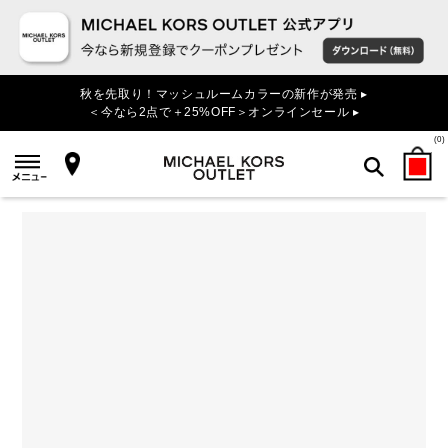
秋を先取り！マッシュルームカラーの新作が発売 ▸
＜今なら2点で＋25%OFF＞オンラインセール ▸
(
0
)
検索