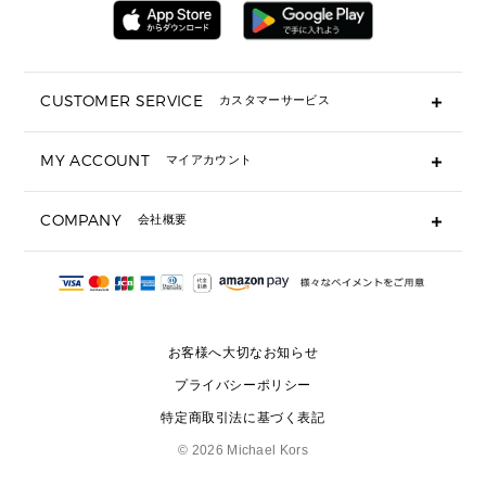
アクセサリー
ミニ財布・フラグメントケース
折り財布(二つ折り・三つ折り)
長財布
CUSTOMER SERVICE
カスタマーサービス
▶ 小物すべて
キーケース
よくあるご質問
MY ACCOUNT
マイアカウント
ギフト用にラッピングができますか？
定期ケース・カードケース・名刺入れ
ショッピングバッグを購入商品分送ってもらえますか？
ポーチ
ログイン・会員登録
注文後に完了メールが受信できないのですが？
COMPANY
会社概要
▶ シューズ・靴
注文の変更・キャンセルはできますか？
サンダル
Michael Korsについて
通常いつ頃発送されますか？
スニーカー
会社概要
サイズ交換はできますか？
返品はできますか？
採用情報
パンプス・フラット
修理はできますか？
▶ ウェア
お客様へ大切なお知らせ
お問い合わせ
▶ アクセサリー(チャーム・ストラップ・サングラス)
プライバシーポリシー
▶ 時計
特定商取引法に基づく表記
▶ ジュエリー
©
2026 Michael Kors