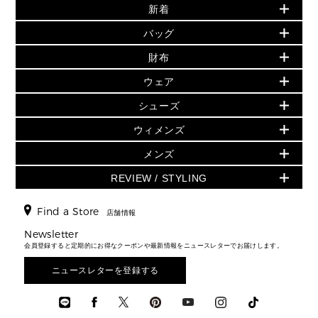
新着
再値下げアイテム
▶ ウィメンズすべて
追加アイテム
バッグ
バッグ
初夏のスタイル
旗艦店からアウトレットに入荷
財布・小物
財布
▶ すべて
人気の定番アイテム
▶ ウィメンズすべて(ウェア・シューズ除く)
シューズ
▶ ウィメンズすべて
ウェア
日本限定 - バッグ
バッグ
日本限定 - 財布・小物
ウェア
バッグ
▶ ウィメンズすべて
シューズ
財布・小物
▶ ウィメンズすべて
▶ メンズすべて
▶ ウィメンズすべて
財布・小物
ハンドバッグ・サッチェル
ウェア
GREENWICH
ウィメンズ
トップス
アクセサリー
▶ ウィメンズすべて
トートバッグ
シューズ
ミニ財布・フラグメントケース
スカート・パンツ
メンズ
フレグランス
サンダル
ショルダーバッグ
人気の定番アイテム
時計・ジュエリー
折り財布(二つ折り・三つ折り)
ワンピース・ドレス
シューズ
スニーカー
REVIEW / STYLING
クロスボディ・斜め掛け
▶ ウィメンズすべて
アクセサリー
長財布
▶ メンズすべて
ジャケット・アウター
ウェア
パンプス/フラット
バックパック
ウィメンズベストセラー
▶ メンズすべて
キーケース
新着
▶ メンズすべて
▶ すべて
Find a Store
▶ メンズすべて
▶ メンズすべて
店舗情報
トラベル
新着
メンズ バッグ
カードケース
バッグ
スタイリング
メンズバッグ
シューズレビュー ▸
Newsletter
通勤・通学アイテム
日本限定
メンズ 財布・小物
▶ メンズすべて
財布・小物
会員登録すると定期的にお得なクーポンや最新情報をニュースレターでお届けします。
エディターレビュー
メンズ財布・小物
3 IN 1 / 2 IN 1 バッグ
▶ バッグすべて
メンズ シューズ
お財布レビュー ▸
シューズ・靴
メンズアクセサリー
ニュースレターを登録する
▶ メンズすべて
通勤・通学アイテム
メンズ ウェア
ウェア
メンズシューズ
3 IN 1 バッグ
メンズ 時計・その他
時計・ジュエリー
メンズウェア
▶ 財布すべて