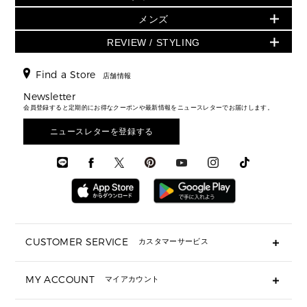
アクセサリー
▶ ウィメンズすべて
トートバッグ
時計
ミニ財布・フラグメントケース
ウェア
スカート・パンツ
メンズ
フレグランス
サンダル
ショルダーバッグ
人気の定番アイテム
▶ メンズ
折り財布(二つ折り・三つ折り)
シューズ
ワンピース・ドレス
シューズ
スニーカー
REVIEW / STYLING
クロスボディ・斜め掛け
▶ ウィメンズすべて
バッグ
長財布
▶ メンズすべて
時計・ジュエリー
ジャケット・アウター
ウェア
パンプス/フラット
バックパック
ウィメンズベストセラー
財布・小物
キーケース
新着
アクセサリー
▶ メンズすべて
▶ すべて
Find a Store
▶ メンズすべて
▶ メンズすべて
店舗情報
トラベル
新着
シューズ・靴
カードケース
バッグ
▶ メンズすべて
スタイリング
メンズバッグ
シューズレビュー ▸
Newsletter
通勤・通学アイテム
日本限定
ウェア
▶ メンズすべて
財布・小物
メンズ バッグ
会員登録すると定期的にお得なクーポンや最新情報をニュースレターでお届けします。
エディターレビュー
メンズ財布・小物
3 IN 1 / 2 IN 1 バッグ
▶ バッグすべて
アクセサリー
お財布レビュー ▸
シューズ・靴
メンズ 財布・小物
メンズアクセサリー
ニュースレターを登録する
▶ メンズすべて
通勤・通学アイテム
時計
ウェア
メンズ シューズ
メンズシューズ
3 IN 1 バッグ
時計・ジュエリー
メンズ ウェア
メンズウェア
▶ 財布すべて
アクセサリー
メンズ 時計・その他
ミニ財布・フラグメントケース
折り財布(二つ折り・三つ折り)
長財布
CUSTOMER SERVICE
カスタマーサービス
▶ 小物すべて
キーケース
よくあるご質問
MY ACCOUNT
マイアカウント
ギフト用にラッピングができますか？
定期ケース・カードケース・名刺入れ
ショッピングバッグを購入商品分送ってもらえますか？
ポーチ
ログイン・会員登録