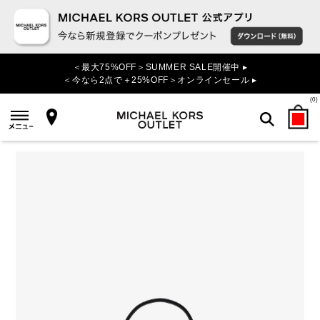
＜最大75%OFF＞SUMMER SALE開催中 ▸
＜今なら2点で＋25%OFF＞オンラインセール ▸
(
0
)
検索