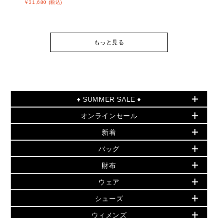
￥31,680 (税込)
もっと見る
♦ SUMMER SALE ♦
オンラインセール
セールおすすめアイテム
新着
▶ ウィメンズ
PRODUCT OF THE MONTH - 今月の特別価格
バッグ
バッグ
再値下げアイテム
夏のスタイル
財布
追加アイテム
財布
▶ すべて
人気の定番アイテム
小物
旗艦店からアウトレットに入荷
▶ ウィメンズすべて
ウェア
日本限定 - バッグ
シューズ・靴
日本限定 - 財布・小物
▶ ウィメンズすべて(ウェア・シューズ除く)
バッグ
▶ ウィメンズすべて
シューズ
ウェア
▶ ウィメンズすべて
バッグ
▶ ウィメンズすべて
財布・小物
ハンドバッグ・サッチェル
アクセサリー
GREENWICH
ウィメンズ
財布・小物
トップス