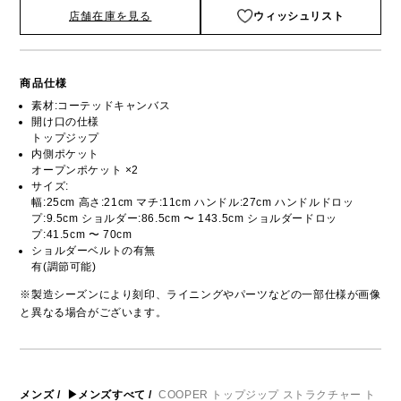
店舗在庫を見る
ウィッシュリスト
商品仕様
素材:コーテッドキャンバス
開け口の仕様
トップジップ
内側ポケット
オープンポケット ×2
サイズ:
幅:25cm 高さ:21cm マチ:11cm ハンドル:27cm ハンドルドロッ
プ:9.5cm ショルダー:86.5cm 〜 143.5cm ショルダードロッ
プ:41.5cm 〜 70cm
ショルダーベルトの有無
有(調節可能)
※製造シーズンにより刻印、ライニングやパーツなどの一部仕様が画像
と異なる場合がございます。
メンズ
/
▶メンズすべて
/
COOPER トップジップ ストラクチャー ト