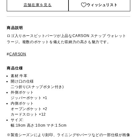
店舗在庫を見る
ウィッシュリスト
商品説明
ロゴ入りホースビットパーツが上品なCARSON スナップ ウォレット
ラージ。複数のポケットを備えた収納力の高さも魅力です。
#
CARSON
商品仕様
素材:牛革
開け口の仕様
二つ折り(スナップボタン付き)
外側ポケット
ジッパーポケット ×1
内側ポケット
オープンポケット ×2
カードスロット ×12
サイズ:
幅:19cm 高さ:10cm マチ:1.5cm
※製造シーズンにより刻印、ライニングやパーツなどの一部仕様が画像