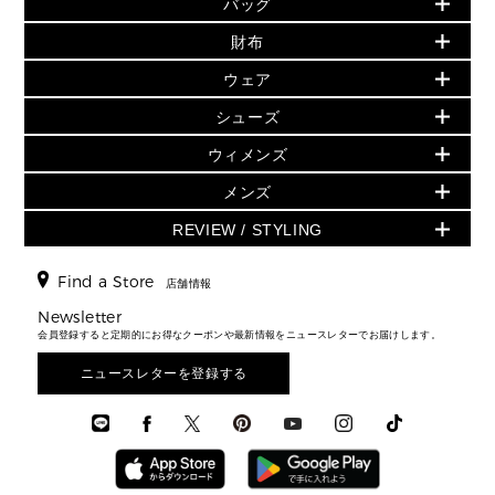
バッグ
再値下げアイテム
夏のスタイル
財布
追加アイテム
財布
▶ すべて
人気の定番アイテム
小物
旗艦店からアウトレットに入荷
▶ ウィメンズすべて
ウェア
日本限定 - バッグ
シューズ・靴
日本限定 - 財布・小物
▶ ウィメンズすべて(ウェア・シューズ除く)
バッグ
▶ ウィメンズすべて
シューズ
ウェア
▶ ウィメンズすべて
バッグ
▶ ウィメンズすべて
財布・小物
ハンドバッグ・サッチェル
アクセサリー
GREENWICH
ウィメンズ
財布・小物
トップス
アクセサリー
▶ ウィメンズすべて
トートバッグ
時計
ミニ財布・フラグメントケース
ウェア
スカート・パンツ
メンズ
フレグランス
サンダル
ショルダーバッグ
人気の定番アイテム
▶ メンズ
折り財布(二つ折り・三つ折り)
シューズ
ワンピース・ドレス
シューズ
スニーカー
REVIEW / STYLING
クロスボディ・斜め掛け
▶ ウィメンズすべて
バッグ
長財布
▶ メンズすべて
時計・ジュエリー
ジャケット・アウター
ウェア
パンプス/フラット
バックパック
ウィメンズベストセラー
財布・小物
キーケース
新着
アクセサリー
▶ メンズすべて
▶ すべて
Find a Store
▶ メンズすべて
▶ メンズすべて
店舗情報
トラベル
新着
シューズ・靴
カードケース
バッグ
▶ メンズすべて
スタイリング
メンズバッグ
シューズレビュー ▸
Newsletter
通勤・通学アイテム
日本限定
ウェア
▶ メンズすべて
財布・小物
メンズ バッグ
会員登録すると定期的にお得なクーポンや最新情報をニュースレターでお届けします。
エディターレビュー
メンズ財布・小物
3 IN 1 / 2 IN 1 バッグ
▶ バッグすべて
アクセサリー
お財布レビュー ▸
シューズ・靴
メンズ 財布・小物
メンズアクセサリー
ニュースレターを登録する
▶ メンズすべて
通勤・通学アイテム
時計
ウェア
メンズ シューズ
メンズシューズ
3 IN 1 バッグ
時計・ジュエリー
メンズ ウェア
メンズウェア
▶ 財布すべて
アクセサリー
メンズ 時計・その他
ミニ財布・フラグメントケース