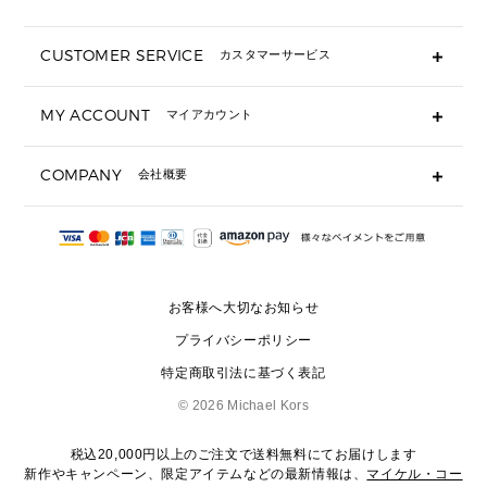
折り財布(二つ折り・三つ折り)
長財布
CUSTOMER SERVICE
カスタマーサービス
▶ 小物すべて
キーケース
よくあるご質問
MY ACCOUNT
マイアカウント
ギフト用にラッピングができますか？
定期ケース・カードケース・名刺入れ
ショッピングバッグを購入商品分送ってもらえますか？
ポーチ
ログイン・会員登録
注文後に完了メールが受信できないのですが？
COMPANY
会社概要
▶ シューズ・靴
注文の変更・キャンセルはできますか？
サンダル
Michael Korsについて
通常いつ頃発送されますか？
スニーカー
会社概要
サイズ交換はできますか？
返品はできますか？
採用情報
パンプス・フラット
修理はできますか？
▶ ウェア
お客様へ大切なお知らせ
お問い合わせ
▶ アクセサリー(チャーム・ストラップ・サングラス)
プライバシーポリシー
▶ 時計
特定商取引法に基づく表記
▶ ジュエリー
©
2026 Michael Kors
税込20,000円以上のご注文で送料無料にてお届けします
新作やキャンペーン、限定アイテムなどの最新情報は、
マイケル・コー