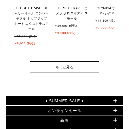
JET SET TRAVEL キ
JET SET TRAVEL カ
OLYMPIA サンダル -
ャリーオール コンバー
メラ クロスボディ ス
MKシグネチャー
チブル トップジップ
モール
￥47,300 (税込)
トート エクストラスモ
￥49,500 (税込)
￥9,900 (税込)
ール
￥9,900 (税込)
￥66,000 (税込)
￥9,900 (税込)
もっと見る
♦ SUMMER SALE ♦
オンラインセール
セールおすすめアイテム
新着
▶ ウィメンズ
PRODUCT OF THE MONTH - 今月の特別価格
バッグ