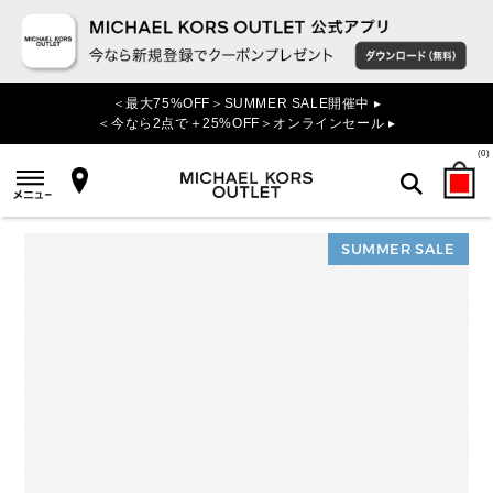
＜最大75%OFF＞SUMMER SALE開催中 ▸
＜今なら2点で＋25%OFF＞オンラインセール ▸
(
0
)
SUMMER SALE
検索