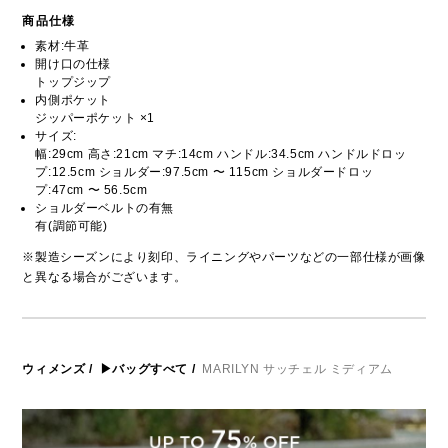
商品仕様
素材:牛革
開け口の仕様
トップジップ
内側ポケット
ジッパーポケット ×1
サイズ:
幅:29cm 高さ:21cm マチ:14cm ハンドル:34.5cm ハンドルドロッ
プ:12.5cm ショルダー:97.5cm 〜 115cm ショルダードロッ
プ:47cm 〜 56.5cm
ショルダーベルトの有無
有(調節可能)
※製造シーズンにより刻印、ライニングやパーツなどの一部仕様が画像
と異なる場合がございます。
ウィメンズ
/
▶バッグすべて
/
MARILYN サッチェル ミディアム