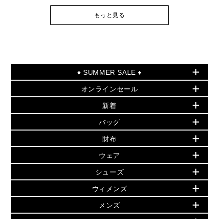
もっと見る
♦ SUMMER SALE ♦
オンラインセール
セールおすすめアイテム
新着
▶ ウィメンズ
PRODUCT OF THE MONTH - 今月の特別価格
バッグ
バッグ
再値下げアイテム
夏のスタイル
財布
追加アイテム
財布
▶ すべて
人気の定番アイテム
小物
旗艦店からアウトレットに入荷
▶ ウィメンズすべて
ウェア
日本限定 - バッグ
シューズ・靴
日本限定 - 財布・小物
▶ ウィメンズすべて(ウェア・シューズ除く)
バッグ
▶ ウィメンズすべて
シューズ
ウェア
▶ ウィメンズすべて
バッグ
▶ ウィメンズすべて
財布・小物
ハンドバッグ・サッチェル
アクセサリー
GREENWICH
ウィメンズ
財布・小物
トップス
アクセサリー
▶ ウィメンズすべて
トートバッグ
時計
ミニ財布・フラグメントケース
ウェア
スカート・パンツ
メンズ
フレグランス
サンダル
ショルダーバッグ
人気の定番アイテム
▶ メンズ
折り財布(二つ折り・三つ折り)
シューズ
ワンピース・ドレス
シューズ