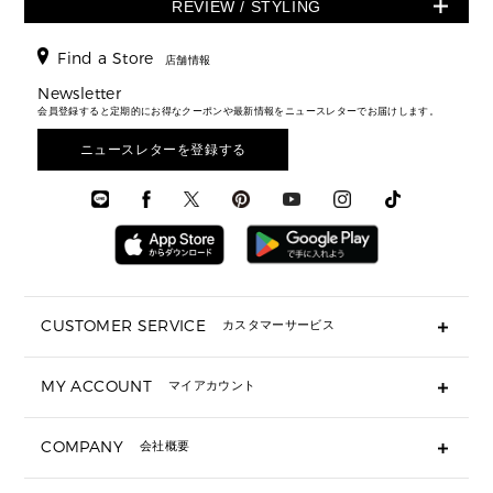
スニーカー
REVIEW / STYLING
クロスボディ・斜め掛け
▶ ウィメンズすべて
バッグ
長財布
▶ メンズすべて
時計・ジュエリー
ジャケット・アウター
ウェア
パンプス/フラット
バックパック
ウィメンズベストセラー
財布・小物
キーケース
新着
アクセサリー
▶ メンズすべて
▶ すべて
Find a Store
▶ メンズすべて
▶ メンズすべて
店舗情報
トラベル
新着
シューズ・靴
カードケース
バッグ
▶ メンズすべて
スタイリング
メンズバッグ
シューズレビュー ▸
Newsletter
通勤・通学アイテム
日本限定
ウェア
▶ メンズすべて
財布・小物
メンズ バッグ
会員登録すると定期的にお得なクーポンや最新情報をニュースレターでお届けします。
エディターレビュー
メンズ財布・小物
3 IN 1 / 2 IN 1 バッグ
▶ バッグすべて
アクセサリー
お財布レビュー ▸
シューズ・靴
メンズ 財布・小物
メンズアクセサリー
ニュースレターを登録する
▶ メンズすべて
通勤・通学アイテム
時計
ウェア
メンズ シューズ
メンズシューズ
3 IN 1 バッグ
時計・ジュエリー
メンズ ウェア
メンズウェア
▶ 財布すべて
アクセサリー
メンズ 時計・その他
ミニ財布・フラグメントケース
折り財布(二つ折り・三つ折り)
長財布
CUSTOMER SERVICE
カスタマーサービス
▶ 小物すべて
キーケース
よくあるご質問
MY ACCOUNT
マイアカウント
ギフト用にラッピングができますか？
定期ケース・カードケース・名刺入れ
ショッピングバッグを購入商品分送ってもらえますか？
ポーチ
ログイン・会員登録
注文後に完了メールが受信できないのですが？
COMPANY
会社概要
▶ シューズ・靴
注文の変更・キャンセルはできますか？
サンダル
Michael Korsについて
通常いつ頃発送されますか？