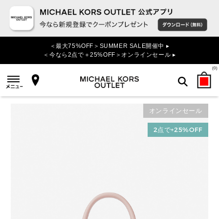
＜最大75%OFF＞SUMMER SALE開催中 ▸
＜今なら2点で＋25%OFF＞オンラインセール ▸
(
0
)
オンラインセール
検索
2点で+25%OFF