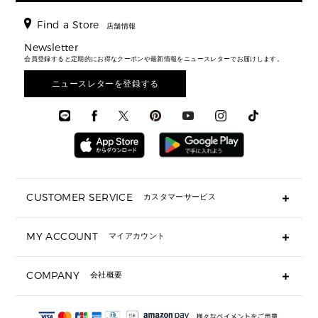
時計・ジュエリー
ジャケット・アウター
ウェア
パンプス/フラット
バックパック
ウィメンズベストセラー
財布・小物
キーケース
新着
アクセサリー
▶ メンズすべて
▶ すべて
Find a Store
▶ メンズすべて
▶ メンズすべて
店舗情報
トラベル
新着
シューズ・靴
カードケース
バッグ
▶ メンズすべて
スタイリング
メンズバッグ
シューズレビュー ▸
Newsletter
通勤・通学アイテム
日本限定
ウェア
▶ メンズすべて
財布・小物
メンズ バッグ
会員登録すると定期的にお得なクーポンや最新情報をニュースレターでお届けします。
エディターレビュー
メンズ財布・小物
3 IN 1 / 2 IN 1 バッグ
▶ バッグすべて
アクセサリー
お財布レビュー ▸
シューズ・靴
メンズ 財布・小物
メンズアクセサリー
ニュースレターを登録する
▶ メンズすべて
通勤・通学アイテム
時計
ウェア
メンズ シューズ
メンズシューズ
3 IN 1 バッグ
時計・ジュエリー
メンズ ウェア
メンズウェア
▶ 財布すべて
アクセサリー
メンズ 時計・その他
ミニ財布・フラグメントケース
折り財布(二つ折り・三つ折り)
長財布
CUSTOMER SERVICE
カスタマーサービス
▶ 小物すべて
キーケース
よくあるご質問
MY ACCOUNT
マイアカウント
ギフト用にラッピングができますか？
定期ケース・カードケース・名刺入れ
ショッピングバッグを購入商品分送ってもらえますか？
ポーチ
ログイン・会員登録
注文後に完了メールが受信できないのですが？
COMPANY
会社概要
▶ シューズ・靴
注文の変更・キャンセルはできますか？
サンダル
Michael Korsについて
通常いつ頃発送されますか？