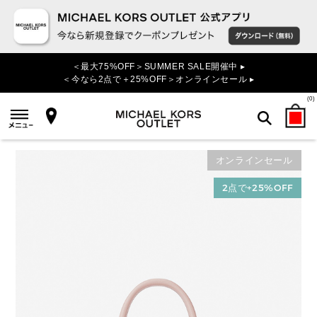
＜最大75%OFF＞SUMMER SALE開催中 ▸
＜今なら2点で＋25%OFF＞オンラインセール ▸
(
0
)
オンラインセール
検索
2点で+25%OFF