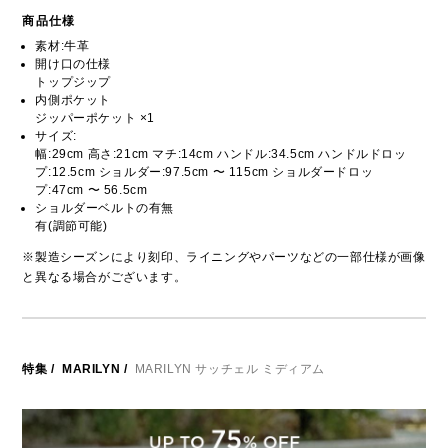
商品仕様
素材:牛革
開け口の仕様
トップジップ
内側ポケット
ジッパーポケット ×1
サイズ:
幅:29cm 高さ:21cm マチ:14cm ハンドル:34.5cm ハンドルドロッ
プ:12.5cm ショルダー:97.5cm 〜 115cm ショルダードロッ
プ:47cm 〜 56.5cm
ショルダーベルトの有無
有(調節可能)
※製造シーズンにより刻印、ライニングやパーツなどの一部仕様が画像
と異なる場合がございます。
特集
/
MARILYN
/
MARILYN サッチェル ミディアム