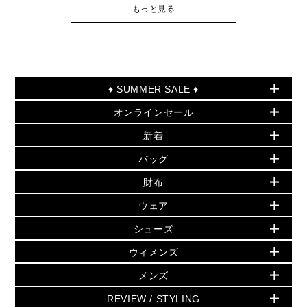
もっと見る
♦ SUMMER SALE ♦
オンラインセール
セールおすすめアイテム
新着
▶ ウィメンズ
PRODUCT OF THE MONTH - 今月の特別価格
バッグ
バッグ
再値下げアイテム
夏のスタイル
財布
追加アイテム
財布
▶ すべて
人気の定番アイテム
小物
旗艦店からアウトレットに入荷
▶ ウィメンズすべて
ウェア
日本限定 - バッグ
シューズ・靴
日本限定 - 財布・小物
▶ ウィメンズすべて(ウェア・シューズ除く)
バッグ
▶ ウィメンズすべて
シューズ
ウェア
▶ ウィメンズすべて
バッグ
▶ ウィメンズすべて
財布・小物
ハンドバッグ・サッチェル
アクセサリー
GREENWICH
ウィメンズ
財布・小物
トップス
アクセサリー
▶ ウィメンズすべて
トートバッグ
時計
ミニ財布・フラグメントケース
ウェア
スカート・パンツ
メンズ
フレグランス
サンダル
ショルダーバッグ
人気の定番アイテム
▶ メンズ
折り財布(二つ折り・三つ折り)
シューズ
ワンピース・ドレス
シューズ
スニーカー
REVIEW / STYLING
クロスボディ・斜め掛け
▶ ウィメンズすべて
バッグ
長財布
▶ メンズすべて