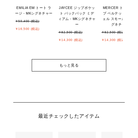
EMILIA EW トート ラ
JAYCEE ジップポケッ
MERCER トップジッ
ージ - MKシグネチャー
ト バックパック ミデ
プ ベルテッド サッチ
ィアム - MKシグネチャ
ェル スモール - MKシ
￥59,400 (税込)
ー
グネチャー
￥16,500 (税込)
￥82,500 (税込)
￥82,500 (税込)
￥14,300 (税込)
￥14,300 (税込)
もっと見る
最近チェックしたアイテム