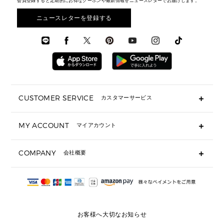
メンズ バッグ
会員登録すると定期的にお得なクーポンや最新情報をニュースレターでお届けします。
エディターレビュー
メンズ財布・小物
3 IN 1 / 2 IN 1 バッグ
▶ バッグすべて
アクセサリー
お財布レビュー ▸
シューズ・靴
メンズ 財布・小物
メンズアクセサリー
ニュースレターを登録する
▶ メンズすべて
通勤・通学アイテム
時計
ウェア
メンズ シューズ
メンズシューズ
3 IN 1 バッグ
時計・ジュエリー
メンズ ウェア
メンズウェア
▶ 財布すべて
アクセサリー
メンズ 時計・その他
ミニ財布・フラグメントケース
折り財布(二つ折り・三つ折り)
長財布
CUSTOMER SERVICE
カスタマーサービス
▶ 小物すべて
キーケース
よくあるご質問
MY ACCOUNT
マイアカウント
ギフト用にラッピングができますか？
定期ケース・カードケース・名刺入れ
ショッピングバッグを購入商品分送ってもらえますか？
ポーチ
ログイン・会員登録
注文後に完了メールが受信できないのですが？
COMPANY
会社概要
▶ シューズ・靴
注文の変更・キャンセルはできますか？
サンダル
Michael Korsについて
通常いつ頃発送されますか？
スニーカー
会社概要
サイズ交換はできますか？
返品はできますか？
採用情報
パンプス・フラット
修理はできますか？
▶ ウェア
お客様へ大切なお知らせ
お問い合わせ
▶ アクセサリー(チャーム・ストラップ・サングラス)