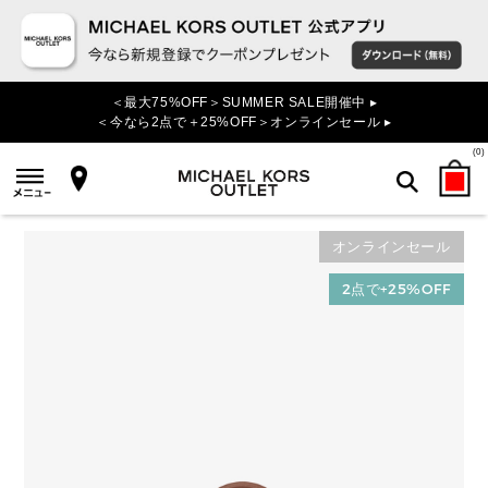
＜最大75%OFF＞SUMMER SALE開催中 ▸
＜今なら2点で＋25%OFF＞オンラインセール ▸
(
0
)
オンラインセール
検索
2点で+25%OFF