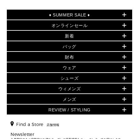
♦ SUMMER SALE ♦
オンラインセール
セールおすすめアイテム
新着
▶ ウィメンズ
PRODUCT OF THE MONTH - 今月の特別価格
バッグ
バッグ
再値下げアイテム
初夏のスタイル
財布
追加アイテム
財布
▶ すべて
人気の定番アイテム
小物
旗艦店からアウトレットに入荷
▶ ウィメンズすべて
ウェア
日本限定 - バッグ
シューズ・靴
日本限定 - 財布・小物
▶ ウィメンズすべて(ウェア・シューズ除く)
バッグ
▶ ウィメンズすべて
シューズ
ウェア
▶ ウィメンズすべて
バッグ
▶ ウィメンズすべて
財布・小物
ハンドバッグ・サッチェル
アクセサリー
GREENWICH
ウィメンズ
財布・小物
トップス
アクセサリー
▶ ウィメンズすべて
トートバッグ
時計
ミニ財布・フラグメントケース
ウェア
スカート・パンツ
メンズ
フレグランス
サンダル
ショルダーバッグ
人気の定番アイテム
▶ メンズ
折り財布(二つ折り・三つ折り)
シューズ
ワンピース・ドレス
シューズ
スニーカー
REVIEW / STYLING
クロスボディ・斜め掛け
▶ ウィメンズすべて
バッグ
長財布
▶ メンズすべて
時計・ジュエリー
ジャケット・アウター
ウェア
パンプス/フラット
バックパック
ウィメンズベストセラー
財布・小物
キーケース
新着
アクセサリー
▶ メンズすべて
▶ すべて
Find a Store
▶ メンズすべて
▶ メンズすべて
店舗情報
トラベル
新着
シューズ・靴
カードケース
バッグ
▶ メンズすべて
スタイリング
メンズバッグ
シューズレビュー ▸
Newsletter
通勤・通学アイテム
日本限定
ウェア
▶ メンズすべて
財布・小物