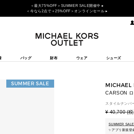
＜最大75%OFF＞SUMMER SALE開催中 ▸
＜今なら2点で＋25%OFF＞オンラインセール ▸
着
バッグ
財布
ウェア
シューズ
SUMMER SALE
MICHAEL
CARSON 
スタイルナンバー
¥ 40,700 (
SUMMER SALE
✨
アプリ新規登録