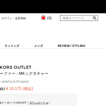
(
0
)
ログイン・会員登録
ウィメンズ
メンズ
REVIEW / STYLING
 KORS OUTLET
ローファー - MKシグネチャー
 #
49F5CRFP1B200
税込)
¥ 10,175 (税込)
クーポンで+5%OFF !
ダウンロード ▸
✨