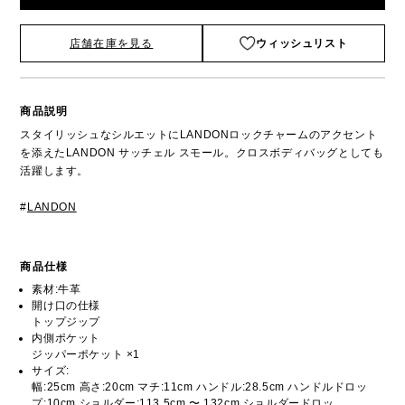
店舗在庫を見る
ウィッシュリスト
商品説明
スタイリッシュなシルエットにLANDONロックチャームのアクセント
を添えたLANDON サッチェル スモール。クロスボディバッグとしても
活躍します。
#
LANDON
商品仕様
素材:牛革
開け口の仕様
トップジップ
内側ポケット
ジッパーポケット ×1
サイズ:
幅:25cm 高さ:20cm マチ:11cm ハンドル:28.5cm ハンドルドロッ
プ:10cm ショルダー:113.5cm 〜 132cm ショルダードロッ