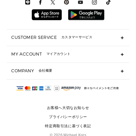
時計・ジュエリー
メンズ ウェア
メンズウェア
▶ 財布すべて
アクセサリー
メンズ 時計・その他
ミニ財布・フラグメントケース
折り財布(二つ折り・三つ折り)
長財布
CUSTOMER SERVICE
カスタマーサービス
▶ 小物すべて
キーケース
よくあるご質問
MY ACCOUNT
マイアカウント
ギフト用にラッピングができますか？
定期ケース・カードケース・名刺入れ
ショッピングバッグを購入商品分送ってもらえますか？
ポーチ
ログイン・会員登録
注文後に完了メールが受信できないのですが？
COMPANY
会社概要
▶ シューズ・靴
注文の変更・キャンセルはできますか？
サンダル
Michael Korsについて
通常いつ頃発送されますか？
スニーカー
会社概要
サイズ交換はできますか？
返品はできますか？
採用情報
パンプス・フラット
修理はできますか？
▶ ウェア
お客様へ大切なお知らせ
お問い合わせ
▶ アクセサリー(チャーム・ストラップ・サングラス)
プライバシーポリシー
▶ 時計
特定商取引法に基づく表記
▶ ジュエリー
©
2026 Michael Kors