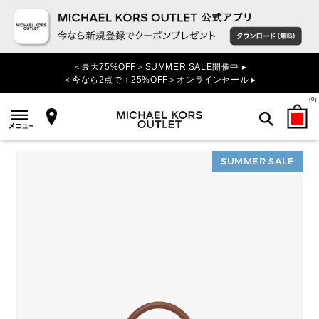
＜最大75%OFF＞SUMMER SALE開催中 ▸
＜今なら2点で＋25%OFF＞オンラインセール ▸
(
0
)
SUMMER SALE
検索