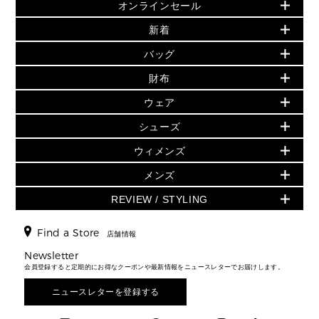
オンラインセール
セールおすすめアイテム
新着
▶ ウィメンズ
PRODUCT OF THE MONTH - 今月の特別価格
バッグ
バッグ
再値下げアイテム
夏のスタイル
財布
追加アイテム
財布
▶ すべて
人気の定番アイテム
小物
旗艦店からアウトレットに入荷
▶ ウィメンズすべて
ウェア
日本限定 - バッグ
シューズ・靴
日本限定 - 財布・小物
▶ ウィメンズすべて(ウェア・シューズ除く)
バッグ
▶ ウィメンズすべて
シューズ
ウェア
▶ ウィメンズすべて
バッグ
▶ ウィメンズすべて
財布・小物
ハンドバッグ・サッチェル
アクセサリー
GREENWICH
ウィメンズ
財布・小物
トップス
アクセサリー
▶ ウィメンズすべて
トートバッグ
時計
ミニ財布・フラグメントケース
ウェア
スカート・パンツ
メンズ
フレグランス
サンダル
ショルダーバッグ
人気の定番アイテム
▶ メンズ
折り財布(二つ折り・三つ折り)
シューズ
ワンピース・ドレス
シューズ
スニーカー
REVIEW / STYLING
クロスボディ・斜め掛け
▶ ウィメンズすべて
バッグ
長財布
▶ メンズすべて
時計・ジュエリー
ジャケット・アウター
ウェア
パンプス/フラット
バックパック
ウィメンズベストセラー
財布・小物
キーケース
新着
アクセサリー
▶ メンズすべて
▶ すべて
Find a Store
▶ メンズすべて
▶ メンズすべて
店舗情報
トラベル
新着
シューズ・靴
カードケース
バッグ
▶ メンズすべて
スタイリング
メンズバッグ
シューズレビュー ▸
Newsletter
通勤・通学アイテム
日本限定
ウェア
▶ メンズすべて
財布・小物
メンズ バッグ
会員登録すると定期的にお得なクーポンや最新情報をニュースレターでお届けします。
エディターレビュー
メンズ財布・小物
3 IN 1 / 2 IN 1 バッグ
▶ バッグすべて
アクセサリー
お財布レビュー ▸
シューズ・靴
メンズ 財布・小物
メンズアクセサリー
ニュースレターを登録する
▶ メンズすべて
通勤・通学アイテム
時計
ウェア
メンズ シューズ
メンズシューズ
3 IN 1 バッグ