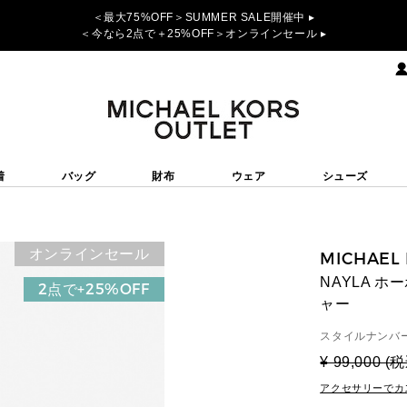
＜最大75%OFF＞SUMMER SALE開催中 ▸
＜今なら2点で＋25%OFF＞オンラインセール ▸
着
バッグ
財布
ウェア
シューズ
オンラインセール
MICHAEL
NAYLA ホ
2点で+25%OFF
ャー
スタイルナンバー
¥ 99,000 (
アクセサリーでカ