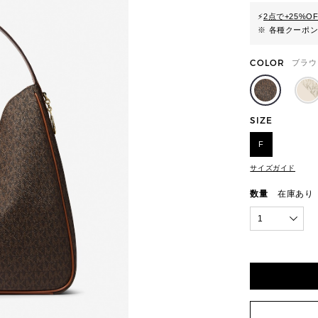
⚡
2点で+25%O
※ 各種クーポ
COLOR
ブラウ
SIZE
F
サイズガイド
数量
在庫あり
1