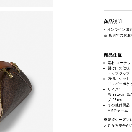
商品説明
< オンライン限定
※ 店舗でのお
商品仕様
素材:コーテ
開け口の仕様
トップジップ
内側ポケット
ジッパーポケッ
サイズ:
幅:38.5cm 
プ:25cm
その他付属品
MKチャーム
※製造シーズン
と異なる場合が