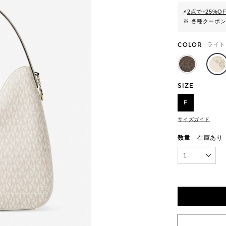
⚡
2点で+25%O
※ 各種クーポ
COLOR
ライト
SIZE
F
サイズガイド
数量
在庫あり
1