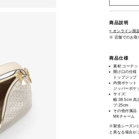
商品説明
< オンライン限定
※ 店舗でのお
商品仕様
素材:コーテ
開け口の仕様
トップジップ
内側ポケット
ジッパーポケッ
サイズ:
幅:38.5cm 
プ:25cm
その他付属品
MKチャーム
※製造シーズン
と異なる場合が