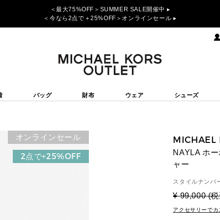
＜最大75%OFF＞SUMMER SALE開催中 ▸
＜今なら2点で＋25%OFF＞オンラインセール ▸
着
バッグ
財布
ウェア
シューズ
オンラインセール
MICHAEL
NAYLA ホ
2点で+25%OFF
ャー
スタイルナンバー
¥ 99,000 (
アクセサリーでカ