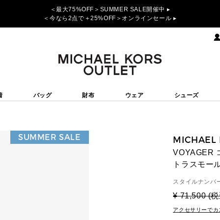
＜最大75%OFF＞SUMMER SALE開催中 ▸
＜今なら2点で＋25%OFF＞オンラインセール ▸
着
バッグ
財布
ウェア
シューズ
SUMMER SALE
MICHAEL
VOYAGE
トラスモー
スタイルナンバー
¥ 71,500 (
アクセサリーでカ