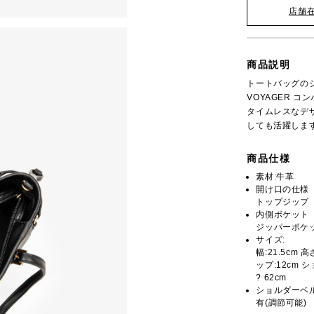
店舗
商品説明
トートバッグの
VOYAGER 
タイムレスなデ
しても活躍しま
商品仕様
素材:牛革
開け口の仕様
トップジップ
内側ポケット
ジッパーポケッ
サイズ:
幅:21.5cm 
ップ:12cm シ
? 62cm
ショルダーベ
有(調節可能)