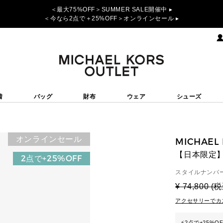
＜最大75%OFF＞SUMMER SALE開催中 ▸
＜今なら2点で＋25%OFF＞オンラインセール ▸
着
バッグ
財布
ウェア
シューズ
オンラインセール
MICHAEL
【日本限定】
2点で+25%OFF
スタイルナンバー
¥ 74,800 (
アクセサリーでカ
⚡
2点で+25%O