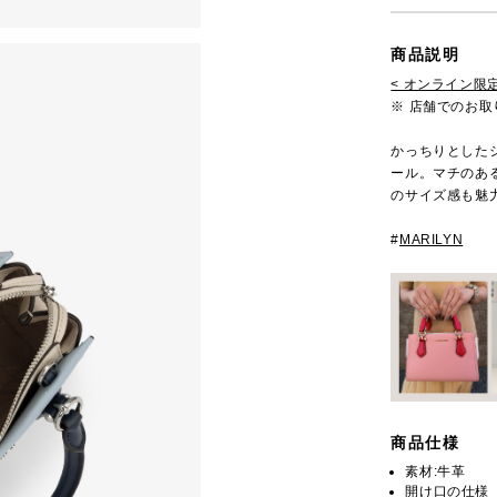
商品説明
< オンライン限定
※ 店舗でのお
かっちりとしたシ
ール。マチのあ
のサイズ感も魅
#
MARILYN
商品仕様
素材:牛革
開け口の仕様