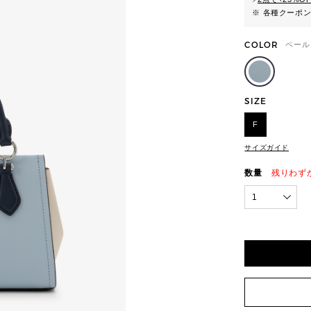
※ 各種クーポ
COLOR
ペール
SIZE
F
サイズガイド
数量
残りわず
1