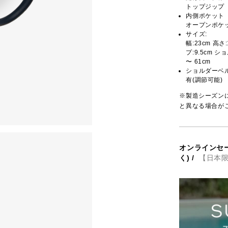
トップジップ
内側ポケット
オープンポケッ
サイズ:
幅:23cm 高さ
プ:9.5cm シ
〜 61cm
ショルダーベ
有(調節可能)
※製造シーズン
と異なる場合が
オンラインセ
く)
/
【日本限