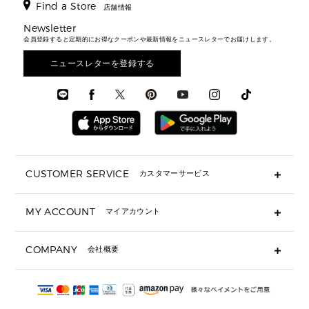
アクセサリー
▶ メンズすべて
▶ すべて
Find a Store
▶ メンズすべて
▶ メンズすべて
店舗情報
トラベル
新着
シューズ・靴
カードケース
バッグ
▶ メンズすべて
スタイリング
メンズバッグ
シューズレビュー ▸
Newsletter
通勤・通学アイテム
日本限定
ウェア
▶ メンズすべて
財布・小物
メンズ バッグ
会員登録すると定期的にお得なクーポンや最新情報をニュースレターでお届けします。
エディターレビュー
メンズ財布・小物
3 IN 1 / 2 IN 1 バッグ
▶ バッグすべて
アクセサリー
お財布レビュー ▸
シューズ・靴
メンズ 財布・小物
メンズアクセサリー
ニュースレターを登録する
▶ メンズすべて
通勤・通学アイテム
時計
ウェア
メンズ シューズ
メンズシューズ
3 IN 1 バッグ
時計・ジュエリー
メンズ ウェア
メンズウェア
▶ 財布すべて
アクセサリー
メンズ 時計・その他
ミニ財布・フラグメントケース
折り財布(二つ折り・三つ折り)
長財布
CUSTOMER SERVICE
カスタマーサービス
▶ 小物すべて
キーケース
よくあるご質問
MY ACCOUNT
マイアカウント
ギフト用にラッピングができますか？
定期ケース・カードケース・名刺入れ
ショッピングバッグを購入商品分送ってもらえますか？
ポーチ
ログイン・会員登録
注文後に完了メールが受信できないのですが？
COMPANY
会社概要
▶ シューズ・靴
注文の変更・キャンセルはできますか？
サンダル
Michael Korsについて
通常いつ頃発送されますか？
スニーカー
会社概要
サイズ交換はできますか？
返品はできますか？
採用情報