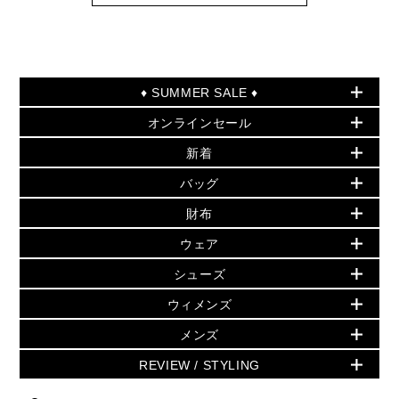
♦ SUMMER SALE ♦
オンラインセール
セールおすすめアイテム
新着
▶ ウィメンズ
PRODUCT OF THE MONTH - 今月の特別価格
バッグ
バッグ
再値下げアイテム
夏のスタイル
財布
追加アイテム
財布
▶ すべて
人気の定番アイテム
小物
旗艦店からアウトレットに入荷
▶ ウィメンズすべて
ウェア
日本限定 - バッグ
シューズ・靴
日本限定 - 財布・小物
▶ ウィメンズすべて(ウェア・シューズ除く)
バッグ
▶ ウィメンズすべて
シューズ
ウェア
▶ ウィメンズすべて
バッグ
▶ ウィメンズすべて
財布・小物
ハンドバッグ・サッチェル
アクセサリー
GREENWICH
ウィメンズ
財布・小物
トップス
アクセサリー
▶ ウィメンズすべて
トートバッグ
時計
ミニ財布・フラグメントケース
ウェア
スカート・パンツ
メンズ
フレグランス
サンダル
ショルダーバッグ
人気の定番アイテム
▶ メンズ
折り財布(二つ折り・三つ折り)
シューズ
ワンピース・ドレス
シューズ
スニーカー
REVIEW / STYLING
クロスボディ・斜め掛け
▶ ウィメンズすべて
バッグ
長財布
▶ メンズすべて
時計・ジュエリー
ジャケット・アウター
ウェア
パンプス/フラット
バックパック
ウィメンズベストセラー
財布・小物
キーケース
新着