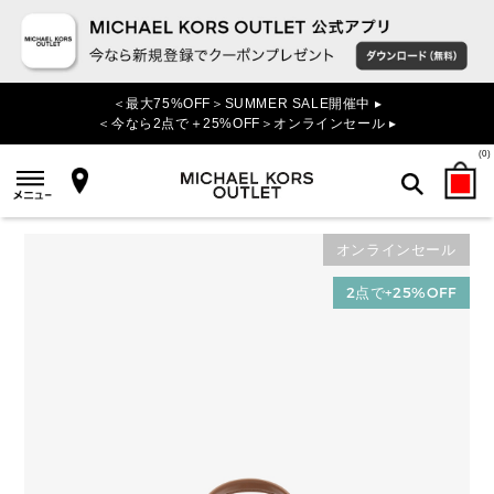
＜最大75%OFF＞SUMMER SALE開催中 ▸
＜今なら2点で＋25%OFF＞オンラインセール ▸
(
0
)
オンラインセール
検索
2点で+25%OFF