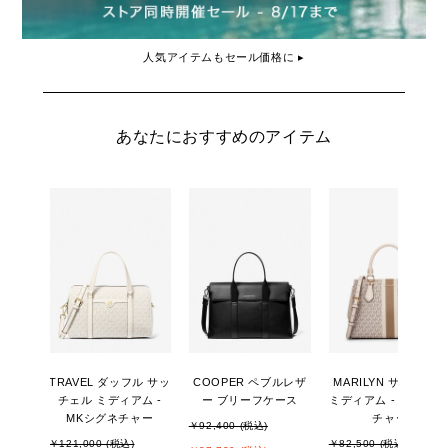
人気アイテムもセール価格に ▸
あなたにおすすめのアイテム
TRAVEL ダッフル サッ
COOPER ペブルレザ
MARILYN サッチェル
チェル ミディアム -
ー ブリーフケース
ミディアム - MKシグ
MKシグネチャー
チャー
￥92,400 (税込)
￥121,000 (税込)
￥82,500 (税込)