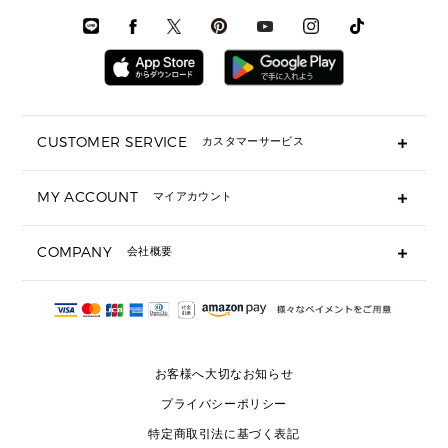
メンズ シューズ
メンズシューズ
3 IN 1 バッグ
時計・ジュエリー
メンズ ウェア
メンズウェア
▶ 財布すべて
アクセサリー
メンズ 時計・その他
ミニ財布・フラグメントケース
折り財布(二つ折り・三つ折り)
長財布
CUSTOMER SERVICE
カスタマーサービス
▶ 小物すべて
キーケース
よくあるご質問
MY ACCOUNT
マイアカウント
ギフト用にラッピングができますか？
定期ケース・カードケース・名刺入れ
ショッピングバッグを購入商品分送ってもらえますか？
ポーチ
ログイン・会員登録
注文後に完了メールが受信できないのですが？
COMPANY
会社概要
▶ シューズ・靴
注文の変更・キャンセルはできますか？
サンダル
Michael Korsについて
通常いつ頃発送されますか？
スニーカー
会社概要
サイズ交換はできますか？
返品はできますか？
採用情報
パンプス・フラット
修理はできますか？
▶ ウェア
お客様へ大切なお知らせ
お問い合わせ
▶ アクセサリー(チャーム・ストラップ・サングラス)
プライバシーポリシー
▶ 時計
特定商取引法に基づく表記
▶ ジュエリー