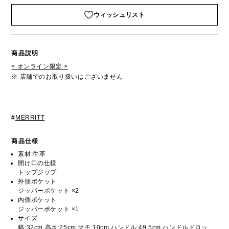
ウィッシュリスト
商品説明
< オンライン限定 >
※ 店舗でのお取り扱いはございません
#
MERRITT
商品仕様
素材:牛革
開け口の仕様
トップジップ
外側ポケット
ジッパーポケット ×2
内側ポケット
ジッパーポケット ×1
サイズ:
幅:32cm 高さ:25cm マチ:10cm ハンドル:49.5cm ハンドルドロッ