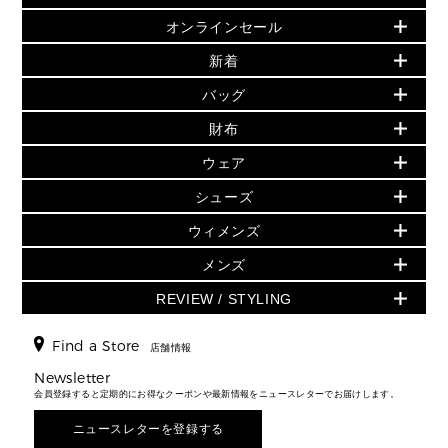
オンラインセール
セールおすすめアイテム
新着
▶ ウィメンズ
PRODUCT OF THE MONTH - 今月の特別価格
バッグ
バッグ
再値下げアイテム
夏のスタイル
財布
追加アイテム
財布
▶ すべて
人気の定番アイテム
小物
旗艦店からアウトレットに入荷
▶ ウィメンズすべて
ウェア
日本限定 - バッグ
シューズ・靴
日本限定 - 財布・小物
▶ ウィメンズすべて(ウェア・シューズ除く)
バッグ
▶ ウィメンズすべて
シューズ
ウェア
▶ ウィメンズすべて
バッグ
▶ ウィメンズすべて
財布・小物
ハンドバッグ・サッチェル
アクセサリー
GREENWICH
ウィメンズ
財布・小物
トップス
アクセサリー
▶ ウィメンズすべて
トートバッグ
時計
ミニ財布・フラグメントケース
ウェア
スカート・パンツ
メンズ
フレグランス
サンダル
ショルダーバッグ
人気の定番アイテム
▶ メンズ
折り財布(二つ折り・三つ折り)
シューズ
ワンピース・ドレス
シューズ
スニーカー
REVIEW / STYLING
クロスボディ・斜め掛け
▶ ウィメンズすべて
バッグ
長財布
▶ メンズすべて
時計・ジュエリー
ジャケット・アウター
ウェア
パンプス/フラット
バックパック
ウィメンズベストセラー
財布・小物
キーケース
新着
アクセサリー
▶ メンズすべて
▶ すべて
Find a Store
▶ メンズすべて
▶ メンズすべて
店舗情報
トラベル
新着
シューズ・靴
カードケース
バッグ
▶ メンズすべて
スタイリング
メンズバッグ
シューズレビュー ▸
Newsletter
通勤・通学アイテム
日本限定
ウェア
▶ メンズすべて
財布・小物
メンズ バッグ
会員登録すると定期的にお得なクーポンや最新情報をニュースレターでお届けします。
エディターレビュー
メンズ財布・小物
3 IN 1 / 2 IN 1 バッグ
▶ バッグすべて
アクセサリー
お財布レビュー ▸
シューズ・靴
メンズ 財布・小物
メンズアクセサリー
ニュースレターを登録する
▶ メンズすべて
通勤・通学アイテム
時計
ウェア