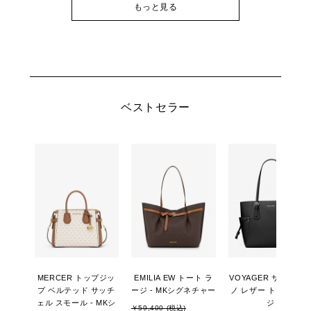
もっと見る
ベストセラー
MERCER トップジッ
EMILIA EW トート ラ
VOYAGER サフィア
プ ベルテッド サッチ
ージ - MKシグネチャー
ノ レザー トート ラー
ェル スモール - MKシ
ジ
￥59,400 (税込)