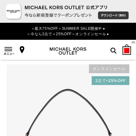
＜最大75%OFF＞SUMMER SALE開催中 ▸
＜今なら2点で＋25%OFF＞オンラインセール ▸
(
0
)
オンラインセール
検索
2点で+25%OFF