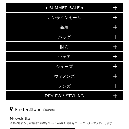
♦ SUMMER SALE ♦
オンラインセール
セールおすすめアイテム
新着
▶ ウィメンズ
PRODUCT OF THE MONTH - 今月の特別価格
バッグ
バッグ
再値下げアイテム
夏のスタイル
財布
追加アイテム
財布
▶ すべて
人気の定番アイテム
小物
旗艦店からアウトレットに入荷
▶ ウィメンズすべて
ウェア
日本限定 - バッグ
シューズ・靴
日本限定 - 財布・小物
▶ ウィメンズすべて(ウェア・シューズ除く)
バッグ
▶ ウィメンズすべて
シューズ
ウェア
▶ ウィメンズすべて
バッグ
▶ ウィメンズすべて
財布・小物
ハンドバッグ・サッチェル
アクセサリー
GREENWICH
ウィメンズ
財布・小物
トップス
アクセサリー
▶ ウィメンズすべて
トートバッグ
時計
ミニ財布・フラグメントケース
ウェア
スカート・パンツ
メンズ
フレグランス
サンダル
ショルダーバッグ
人気の定番アイテム
▶ メンズ
折り財布(二つ折り・三つ折り)
シューズ
ワンピース・ドレス
シューズ
スニーカー
REVIEW / STYLING
クロスボディ・斜め掛け
▶ ウィメンズすべて
バッグ
長財布
▶ メンズすべて
時計・ジュエリー
ジャケット・アウター
ウェア
パンプス/フラット
バックパック
ウィメンズベストセラー
財布・小物
キーケース
新着
アクセサリー
▶ メンズすべて
▶ すべて
Find a Store
▶ メンズすべて
▶ メンズすべて
店舗情報
トラベル
新着
シューズ・靴
カードケース
バッグ
▶ メンズすべて
スタイリング
メンズバッグ
シューズレビュー ▸
Newsletter
通勤・通学アイテム
日本限定
ウェア
▶ メンズすべて
財布・小物
メンズ バッグ
会員登録すると定期的にお得なクーポンや最新情報をニュースレターでお届けします。
エディターレビュー
メンズ財布・小物
3 IN 1 / 2 IN 1 バッグ
▶ バッグすべて