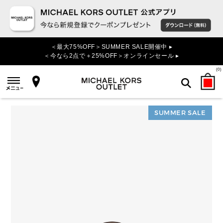
＜最大75%OFF＞SUMMER SALE開催中 ▸
＜今なら2点で＋25%OFF＞オンラインセール ▸
(
0
)
SUMMER SALE
検索