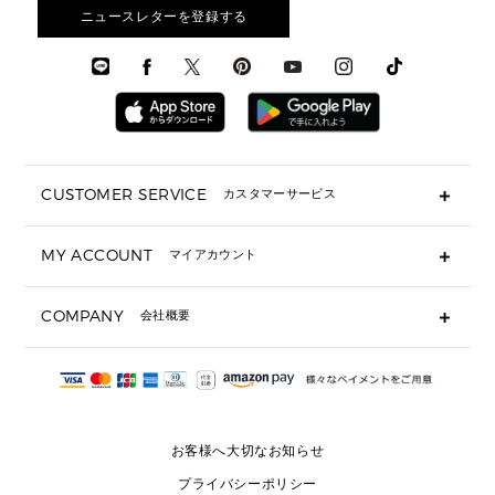
アクセサリー
お財布レビュー ▸
シューズ・靴
メンズ 財布・小物
メンズアクセサリー
ニュースレターを登録する
▶ メンズすべて
通勤・通学アイテム
時計
ウェア
メンズ シューズ
メンズシューズ
3 IN 1 バッグ
時計・ジュエリー
メンズ ウェア
メンズウェア
▶ 財布すべて
アクセサリー
メンズ 時計・その他
ミニ財布・フラグメントケース
折り財布(二つ折り・三つ折り)
長財布
CUSTOMER SERVICE
カスタマーサービス
▶ 小物すべて
キーケース
よくあるご質問
MY ACCOUNT
マイアカウント
ギフト用にラッピングができますか？
定期ケース・カードケース・名刺入れ
ショッピングバッグを購入商品分送ってもらえますか？
ポーチ
ログイン・会員登録
注文後に完了メールが受信できないのですが？
COMPANY
会社概要
▶ シューズ・靴
注文の変更・キャンセルはできますか？
サンダル
Michael Korsについて
通常いつ頃発送されますか？
スニーカー
会社概要
サイズ交換はできますか？
返品はできますか？
採用情報
パンプス・フラット
修理はできますか？
▶ ウェア
お客様へ大切なお知らせ
お問い合わせ
▶ アクセサリー(チャーム・ストラップ・サングラス)
プライバシーポリシー