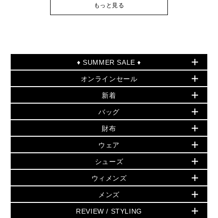
もっと見る
♦ SUMMER SALE ♦
オンラインセール
セールおすすめアイテム
新着
▶ ウィメンズ
PRODUCT OF THE MONTH - 今月の特別価格
バッグ
バッグ
再値下げアイテム
夏のスタイル
財布
追加アイテム
財布
▶ すべて
人気の定番アイテム
小物
旗艦店からアウトレットに入荷
▶ ウィメンズすべて
ウェア
日本限定 - バッグ
シューズ・靴
日本限定 - 財布・小物
▶ ウィメンズすべて(ウェア・シューズ除く)
バッグ
▶ ウィメンズすべて
シューズ
ウェア
▶ ウィメンズすべて
バッグ
▶ ウィメンズすべて
財布・小物
ハンドバッグ・サッチェル
アクセサリー
GREENWICH
ウィメンズ
財布・小物
トップス
アクセサリー
▶ ウィメンズすべて
トートバッグ
時計
ミニ財布・フラグメントケース
ウェア
スカート・パンツ
メンズ
フレグランス
サンダル
ショルダーバッグ
人気の定番アイテム
▶ メンズ
折り財布(二つ折り・三つ折り)
シューズ
ワンピース・ドレス
シューズ
スニーカー
REVIEW / STYLING
クロスボディ・斜め掛け
▶ ウィメンズすべて
バッグ
長財布
▶ メンズすべて
時計・ジュエリー