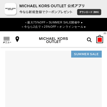
＜最大75%OFF＞SUMMER SALE開催中 ▸
＜今なら2点で＋25%OFF＞オンラインセール ▸
(
0
)
SUMMER SALE
検索