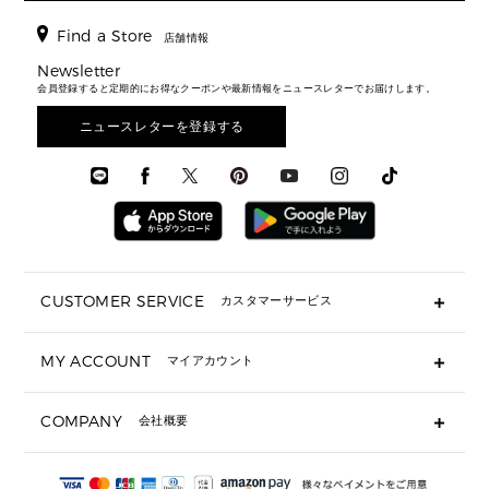
ジャケット・アウター
ウェア
パンプス/フラット
バックパック
ウィメンズベストセラー
財布・小物
キーケース
新着
アクセサリー
▶ メンズすべて
▶ すべて
Find a Store
▶ メンズすべて
▶ メンズすべて
店舗情報
トラベル
新着
シューズ・靴
カードケース
バッグ
▶ メンズすべて
スタイリング
メンズバッグ
シューズレビュー ▸
Newsletter
通勤・通学アイテム
日本限定
ウェア
▶ メンズすべて
財布・小物
メンズ バッグ
会員登録すると定期的にお得なクーポンや最新情報をニュースレターでお届けします。
エディターレビュー
メンズ財布・小物
3 IN 1 / 2 IN 1 バッグ
▶ バッグすべて
アクセサリー
お財布レビュー ▸
シューズ・靴
メンズ 財布・小物
メンズアクセサリー
ニュースレターを登録する
▶ メンズすべて
通勤・通学アイテム
時計
ウェア
メンズ シューズ
メンズシューズ
3 IN 1 バッグ
時計・ジュエリー
メンズ ウェア
メンズウェア
▶ 財布すべて
アクセサリー
メンズ 時計・その他
ミニ財布・フラグメントケース
折り財布(二つ折り・三つ折り)
長財布
CUSTOMER SERVICE
カスタマーサービス
▶ 小物すべて
キーケース
よくあるご質問
MY ACCOUNT
マイアカウント
ギフト用にラッピングができますか？
定期ケース・カードケース・名刺入れ
ショッピングバッグを購入商品分送ってもらえますか？
ポーチ
ログイン・会員登録
注文後に完了メールが受信できないのですが？
COMPANY
会社概要
▶ シューズ・靴
注文の変更・キャンセルはできますか？
サンダル
Michael Korsについて
通常いつ頃発送されますか？
スニーカー
会社概要
サイズ交換はできますか？