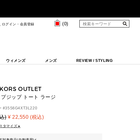
(
0
)
ログイン・会員登録
ウィメンズ
メンズ
REVIEW / STYLING
 KORS OUTLET
トップジップ トート ラージ
 #
35S6G4XT3L220
税込)
¥ 22,550 (税込)
スタマイズ ▸
FF対象商品(自動適用)
⚡