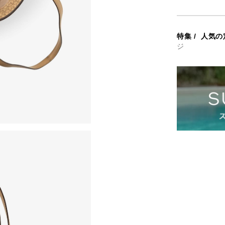
特集
/
人気の
ジ