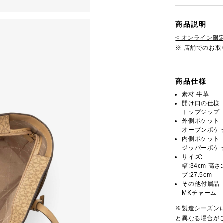
商品説明
< オンライン限定
※ 店舗でのお
商品仕様
素材:牛革
開け口の仕様
トップジップ
外側ポケット
オープンポケッ
内側ポケット
ジッパーポケッ
サイズ:
幅:34cm 高さ
プ:27.5cm
その他付属品
MKチャーム
※製造シーズン
と異なる場合が