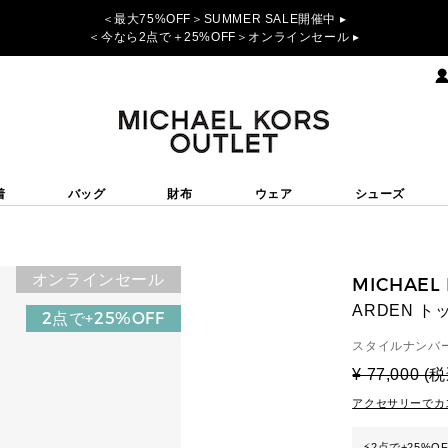
＜最大75%OFF＞SUMMER SALE開催中 ▸
＜今なら2点で＋25%OFF＞オンラインセール ▸
着
バッグ
財布
ウェア
シューズ
オンラインセール
MICHAEL
ARDEN 
2点で+25%OFF
スタイルナンバー
¥ 77,000 (
アクセサリーでカ
⚡
2点で+25%O