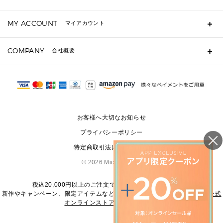
キーケース
よくあるご質問
MY ACCOUNT
マイアカウント
定期ケース・カードケース・名刺入れ
ギフト用にラッピングができますか？
ポーチ
ショッピングバッグを購入商品分送ってもらえますか？
ログイン・会員登録
注文後に完了メールが受信できないのですが？
COMPANY
▶ シューズ・靴
会社概要
注文の変更・キャンセルはできますか？
サンダル
Michael Korsについて
通常いつ頃発送されますか？
スニーカー
会社概要
サイズ交換はできますか？
パンプス・フラット
返品はできますか？
採用情報
修理はできますか？
▶ ウェア
お問い合わせ
▶ アクセサリー(チャーム・ストラップ・サングラス)
お客様へ大切なお知らせ
▶ 時計
プライバシーポリシー
▶ ジュエリー
特定商取引法に基づく表記
©
2026 Michael Kors
税込20,000円以上のご注文で送料無料にてお届けします
新作やキャンペーン、限定アイテムなどの最新情報は、
マイケル・コース公式
オンラインストア
をご覧ください