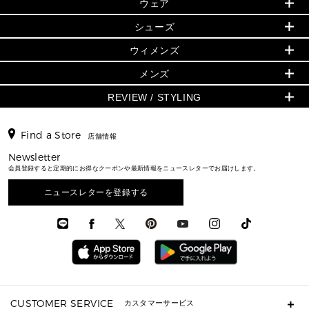
▶ ウィメンズすべて
ウェア
日本限定 - バッグ
シューズ・靴
日本限定 - 財布・小物
▶ ウィメンズすべて(ウェア・シューズ除く)
バッグ
▶ ウィメンズすべて
シューズ
ウェア
▶ ウィメンズすべて
バッグ
▶ ウィメンズすべて
財布・小物
ハンドバッグ・サッチェル
アクセサリー
GREENWICH
ウィメンズ
財布・小物
トップス
アクセサリー
▶ ウィメンズすべて
トートバッグ
時計
ミニ財布・フラグメントケース
ウェア
スカート・パンツ
メンズ
フレグランス
サンダル
ショルダーバッグ
人気の定番アイテム
▶ メンズ
折り財布(二つ折り・三つ折り)
シューズ
ワンピース・ドレス
シューズ
スニーカー
REVIEW / STYLING
クロスボディ・斜め掛け
▶ ウィメンズすべて
バッグ
長財布
▶ メンズすべて
時計・ジュエリー
ジャケット・アウター
ウェア
パンプス/フラット
バックパック
ウィメンズベストセラー
財布・小物
キーケース
新着
アクセサリー
▶ メンズすべて
▶ すべて
▶ メンズすべて
▶ メンズすべて
Find a Store
トラベル
新着
店舗情報
シューズ・靴
カードケース
バッグ
▶ メンズすべて
スタイリング
メンズバッグ
シューズレビュー ▸
通勤・通学アイテム
日本限定
Newsletter
ウェア
▶ メンズすべて
財布・小物
メンズ バッグ
エディターレビュー
メンズ財布・小物
会員登録すると定期的にお得なクーポンや最新情報をニュースレターでお届けします。
3 IN 1 / 2 IN 1 バッグ
▶ バッグすべて
アクセサリー
お財布レビュー ▸
シューズ・靴
メンズ 財布・小物
メンズアクセサリー
▶ メンズすべて
通勤・通学アイテム
ニュースレターを登録する
時計
ウェア
メンズ シューズ
メンズシューズ
3 IN 1 バッグ
時計・ジュエリー
メンズ ウェア
メンズウェア
▶ 財布すべて
アクセサリー
メンズ 時計・その他
ミニ財布・フラグメントケース
折り財布(二つ折り・三つ折り)
長財布
CUSTOMER SERVICE
カスタマーサービス
▶ 小物すべて