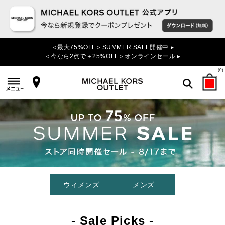
＜最大75%OFF＞SUMMER SALE開催中 ▸
＜今なら2点で＋25%OFF＞オンラインセール ▸
(
0
)
検索
ウィメンズ
メンズ
- Sale Picks -