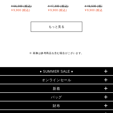
￥66,000 (税込)
￥47,300 (税込)
￥49,500 (税込)
￥9,900 (税込)
￥9,900 (税込)
￥9,900 (税込)
もっと見る
※ 画像は参考商品を含む場合がございます。
♦ SUMMER SALE ♦
オンラインセール
セールおすすめアイテム
新着
▶ ウィメンズ
PRODUCT OF THE MONTH - 今月の特別価格
バッグ
バッグ
再値下げアイテム
夏のスタイル
財布
追加アイテム
財布
▶ すべて
人気の定番アイテム
小物
旗艦店からアウトレットに入荷