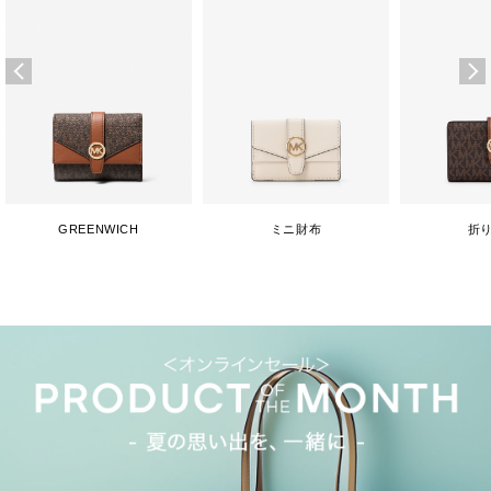
GREENWICH
ミニ財布
折