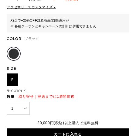
アクセサリーでカスタマイズ ▸
⚡
2点で+25%OFF対象商品(自動適用)
⚡
※ 各種クーポンとキャンペーンの割引は併用できません
COLOR
ブラック
SIZE
F
サイズガイド
数量
取り寄せ｜発送までに1週間前後
1
20,000円(税込)以上購入で送料無料
カートに入れる