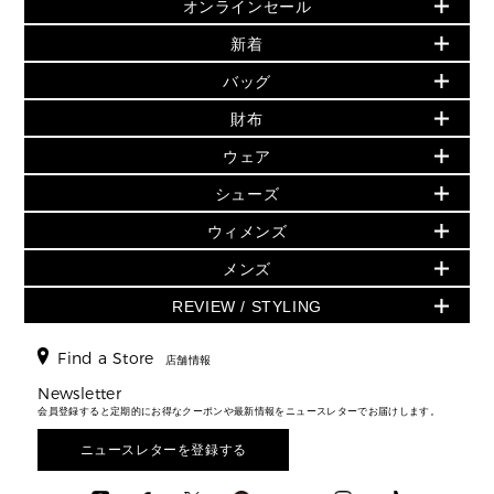
オンラインセール
セールおすすめアイテム
新着
▶ ウィメンズ
PRODUCT OF THE MONTH - 今月の特別価格
バッグ
バッグ
再値下げアイテム
夏のスタイル
財布
追加アイテム
財布
▶ すべて
人気の定番アイテム
小物
旗艦店からアウトレットに入荷
▶ ウィメンズすべて
ウェア
日本限定 - バッグ
シューズ・靴
日本限定 - 財布・小物
▶ ウィメンズすべて(ウェア・シューズ除く)
バッグ
▶ ウィメンズすべて
シューズ
ウェア
▶ ウィメンズすべて
バッグ
▶ ウィメンズすべて
財布・小物
ハンドバッグ・サッチェル
アクセサリー
GREENWICH
ウィメンズ
財布・小物
トップス
アクセサリー
▶ ウィメンズすべて
トートバッグ
時計
ミニ財布・フラグメントケース
ウェア
スカート・パンツ
メンズ
フレグランス
サンダル
ショルダーバッグ
人気の定番アイテム
▶ メンズ
折り財布(二つ折り・三つ折り)
シューズ
ワンピース・ドレス
シューズ
スニーカー
REVIEW / STYLING
クロスボディ・斜め掛け
▶ ウィメンズすべて
バッグ
長財布
▶ メンズすべて
時計・ジュエリー
ジャケット・アウター
ウェア
パンプス/フラット
バックパック
ウィメンズベストセラー
財布・小物
キーケース
新着
アクセサリー
▶ メンズすべて
▶ すべて
Find a Store
▶ メンズすべて
▶ メンズすべて
店舗情報
トラベル
新着
シューズ・靴
カードケース
バッグ
▶ メンズすべて
スタイリング
メンズバッグ
シューズレビュー ▸
Newsletter
通勤・通学アイテム
日本限定
ウェア
▶ メンズすべて
財布・小物
メンズ バッグ
会員登録すると定期的にお得なクーポンや最新情報をニュースレターでお届けします。
エディターレビュー
メンズ財布・小物
3 IN 1 / 2 IN 1 バッグ
▶ バッグすべて
アクセサリー
お財布レビュー ▸
シューズ・靴
メンズ 財布・小物
メンズアクセサリー
ニュースレターを登録する
▶ メンズすべて
通勤・通学アイテム
時計
ウェア
メンズ シューズ
メンズシューズ
3 IN 1 バッグ