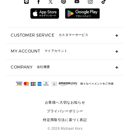
時計・ジュエリー
メンズ ウェア
メンズウェア
▶ 財布すべて
アクセサリー
メンズ 時計・その他
ミニ財布・フラグメントケース
折り財布(二つ折り・三つ折り)
長財布
CUSTOMER SERVICE
カスタマーサービス
▶ 小物すべて
キーケース
よくあるご質問
MY ACCOUNT
マイアカウント
ギフト用にラッピングができますか？
定期ケース・カードケース・名刺入れ
ショッピングバッグを購入商品分送ってもらえますか？
ポーチ
ログイン・会員登録
注文後に完了メールが受信できないのですが？
COMPANY
会社概要
▶ シューズ・靴
注文の変更・キャンセルはできますか？
サンダル
Michael Korsについて
通常いつ頃発送されますか？
スニーカー
会社概要
サイズ交換はできますか？
返品はできますか？
採用情報
パンプス・フラット
修理はできますか？
▶ ウェア
お客様へ大切なお知らせ
お問い合わせ
▶ アクセサリー(チャーム・ストラップ・サングラス)
プライバシーポリシー
▶ 時計
特定商取引法に基づく表記
▶ ジュエリー
©
2026 Michael Kors