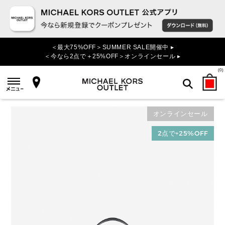
＜最大75%OFF＞SUMMER SALE開催中 ▸
＜今なら2点で＋25%OFF＞オンラインセール ▸
(
0
)
オンラインセール
検索
2点で+25%OFF