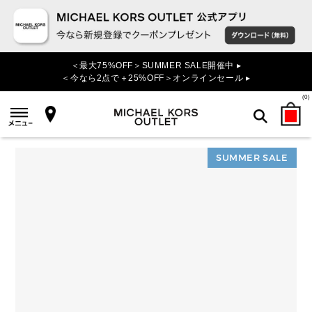
＜最大75%OFF＞SUMMER SALE開催中 ▸
＜今なら2点で＋25%OFF＞オンラインセール ▸
(
0
)
SUMMER SALE
検索