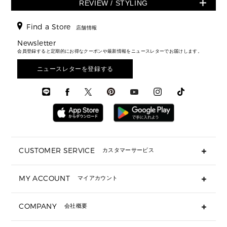
シューズ
スニーカー
REVIEW / STYLING
クロスボディ・斜め掛け
▶ ウィメンズすべて
バッグ
長財布
▶ メンズすべて
時計・ジュエリー
ジャケット・アウター
ウェア
パンプス/フラット
バックパック
ウィメンズベストセラー
財布・小物
キーケース
新着
アクセサリー
▶ メンズすべて
▶ すべて
Find a Store
▶ メンズすべて
▶ メンズすべて
店舗情報
トラベル
新着
シューズ・靴
カードケース
バッグ
▶ メンズすべて
スタイリング
メンズバッグ
シューズレビュー ▸
Newsletter
通勤・通学アイテム
日本限定
ウェア
▶ メンズすべて
財布・小物
メンズ バッグ
会員登録すると定期的にお得なクーポンや最新情報をニュースレターでお届けします。
エディターレビュー
メンズ財布・小物
3 IN 1 / 2 IN 1 バッグ
▶ バッグすべて
アクセサリー
お財布レビュー ▸
シューズ・靴
メンズ 財布・小物
メンズアクセサリー
ニュースレターを登録する
▶ メンズすべて
通勤・通学アイテム
時計
ウェア
メンズ シューズ
メンズシューズ
3 IN 1 バッグ
時計・ジュエリー
メンズ ウェア
メンズウェア
▶ 財布すべて
アクセサリー
メンズ 時計・その他
ミニ財布・フラグメントケース
折り財布(二つ折り・三つ折り)
長財布
CUSTOMER SERVICE
カスタマーサービス
▶ 小物すべて
キーケース
よくあるご質問
MY ACCOUNT
マイアカウント
ギフト用にラッピングができますか？
定期ケース・カードケース・名刺入れ
ショッピングバッグを購入商品分送ってもらえますか？
ポーチ
ログイン・会員登録
注文後に完了メールが受信できないのですが？
COMPANY
会社概要
▶ シューズ・靴
注文の変更・キャンセルはできますか？
サンダル
Michael Korsについて
通常いつ頃発送されますか？