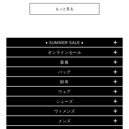
もっと見る
♦ SUMMER SALE ♦
オンラインセール
セールおすすめアイテム
新着
▶ ウィメンズ
PRODUCT OF THE MONTH - 今月の特別価格
バッグ
バッグ
再値下げアイテム
夏のスタイル
財布
追加アイテム
財布
▶ すべて
人気の定番アイテム
小物
旗艦店からアウトレットに入荷
▶ ウィメンズすべて
ウェア
日本限定 - バッグ
シューズ・靴
日本限定 - 財布・小物
▶ ウィメンズすべて(ウェア・シューズ除く)
バッグ
▶ ウィメンズすべて
シューズ
ウェア
▶ ウィメンズすべて
バッグ
▶ ウィメンズすべて
財布・小物
ハンドバッグ・サッチェル
アクセサリー
GREENWICH
ウィメンズ
財布・小物
トップス
アクセサリー
▶ ウィメンズすべて
トートバッグ
時計
ミニ財布・フラグメントケース
ウェア
スカート・パンツ
メンズ
フレグランス
サンダル
ショルダーバッグ
人気の定番アイテム
▶ メンズ
折り財布(二つ折り・三つ折り)
シューズ
ワンピース・ドレス