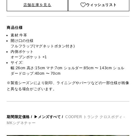
店舗在庫を見る
ウィッシュリスト
商品仕様
素材:牛革
開け口の仕様
フルフラップ(マグネットボタン付き)
内側ポケット
オープンポケット ×1
サイズ:
幅:26cm 高さ:15cm マチ:7cm ショルダー:85cm 〜 143cm ショル
ダードロップ:40cm 〜 70cm
※製造シーズンにより刻印、ライニングやパーツなどの一部仕様が画像
と異なる場合がございます。
期間限定価格
/
▶メンズすべて
/
COOPER トランク クロスボディ -
MKシグネチャー