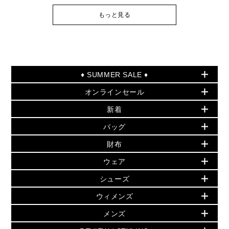
もっと見る
♦ SUMMER SALE ♦
オンラインセール
セールおすすめアイテム
新着
▶ ウィメンズ
PRODUCT OF THE MONTH - 今月の特別価格
バッグ
バッグ
再値下げアイテム
夏のスタイル
財布
追加アイテム
財布
▶ すべて
人気の定番アイテム
小物
旗艦店からアウトレットに入荷
▶ ウィメンズすべて
ウェア
日本限定 - バッグ
シューズ・靴
日本限定 - 財布・小物
▶ ウィメンズすべて(ウェア・シューズ除く)
バッグ
▶ ウィメンズすべて
シューズ
ウェア
▶ ウィメンズすべて
バッグ
▶ ウィメンズすべて
財布・小物
ハンドバッグ・サッチェル
アクセサリー
GREENWICH
ウィメンズ
財布・小物
トップス
アクセサリー
▶ ウィメンズすべて
トートバッグ
時計
ミニ財布・フラグメントケース
ウェア
スカート・パンツ
メンズ
フレグランス
サンダル
ショルダーバッグ
人気の定番アイテム
▶ メンズ
折り財布(二つ折り・三つ折り)
シューズ
ワンピース・ドレス
シューズ
スニーカー