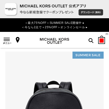
＜最大75%OFF＞SUMMER SALE開催中 ▸
＜今なら2点で＋25%OFF＞オンラインセール ▸
(
0
)
SUMMER SALE
検索