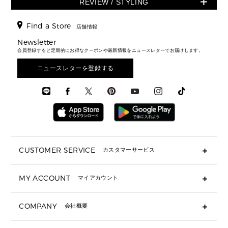
REVIEW / STYLING
クロスボディ・斜め掛け
▶ ウィメンズすべて
バッグ
長財布
▶ メンズすべて
時計・ジュエリー
ジャケット・アウター
ウェア
パンプス/フラット
バックパック
ウィメンズベストセラー
財布・小物
キーケース
新着
アクセサリー
▶ メンズすべて
▶ すべて
Find a Store
▶ メンズすべて
▶ メンズすべて
店舗情報
トラベル
新着
シューズ・靴
カードケース
バッグ
▶ メンズすべて
スタイリング
メンズバッグ
シューズレビュー ▸
Newsletter
通勤・通学アイテム
日本限定
ウェア
▶ メンズすべて
財布・小物
メンズ バッグ
会員登録すると定期的にお得なクーポンや最新情報をニュースレターでお届けします。
エディターレビュー
メンズ財布・小物
3 IN 1 / 2 IN 1 バッグ
▶ バッグすべて
アクセサリー
お財布レビュー ▸
シューズ・靴
メンズ 財布・小物
メンズアクセサリー
ニュースレターを登録する
▶ メンズすべて
通勤・通学アイテム
時計
ウェア
メンズ シューズ
メンズシューズ
3 IN 1 バッグ
時計・ジュエリー
メンズ ウェア
メンズウェア
▶ 財布すべて
アクセサリー
メンズ 時計・その他
ミニ財布・フラグメントケース
折り財布(二つ折り・三つ折り)
長財布
CUSTOMER SERVICE
カスタマーサービス
▶ 小物すべて
キーケース
よくあるご質問
MY ACCOUNT
マイアカウント
ギフト用にラッピングができますか？
定期ケース・カードケース・名刺入れ
ショッピングバッグを購入商品分送ってもらえますか？
ポーチ
ログイン・会員登録
注文後に完了メールが受信できないのですが？
COMPANY
会社概要
▶ シューズ・靴
注文の変更・キャンセルはできますか？
サンダル
Michael Korsについて
通常いつ頃発送されますか？