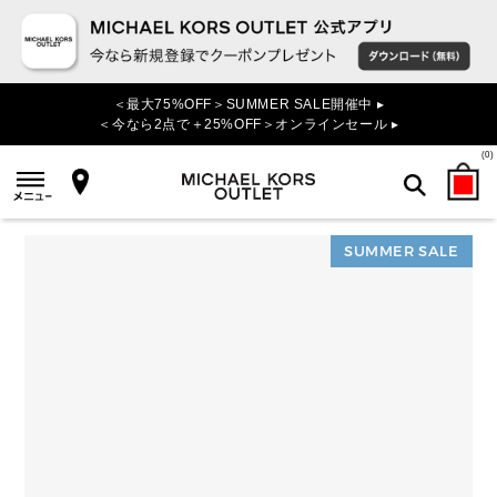
＜最大75%OFF＞SUMMER SALE開催中 ▸
＜今なら2点で＋25%OFF＞オンラインセール ▸
(
0
)
SUMMER SALE
検索