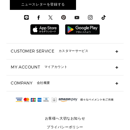
アクセサリー
お財布レビュー ▸
シューズ・靴
メンズ 財布・小物
メンズアクセサリー
ニュースレターを登録する
▶ メンズすべて
通勤・通学アイテム
時計
ウェア
メンズ シューズ
メンズシューズ
3 IN 1 バッグ
時計・ジュエリー
メンズ ウェア
メンズウェア
▶ 財布すべて
アクセサリー
メンズ 時計・その他
ミニ財布・フラグメントケース
折り財布(二つ折り・三つ折り)
長財布
CUSTOMER SERVICE
カスタマーサービス
▶ 小物すべて
キーケース
よくあるご質問
MY ACCOUNT
マイアカウント
ギフト用にラッピングができますか？
定期ケース・カードケース・名刺入れ
ショッピングバッグを購入商品分送ってもらえますか？
ポーチ
ログイン・会員登録
注文後に完了メールが受信できないのですが？
COMPANY
会社概要
▶ シューズ・靴
注文の変更・キャンセルはできますか？
サンダル
Michael Korsについて
通常いつ頃発送されますか？
スニーカー
会社概要
サイズ交換はできますか？
返品はできますか？
採用情報
パンプス・フラット
修理はできますか？
▶ ウェア
お客様へ大切なお知らせ
お問い合わせ
▶ アクセサリー(チャーム・ストラップ・サングラス)
プライバシーポリシー