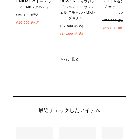
EMILIA EW トート ラ
MERCER トップジッ
SHEILA センタージッ
ージ - MKシグネチャー
プ ベルテッド サッチ
プ サッチェル スモー
ェル スモール - MKシ
ル
￥59,400 (税込)
グネチャー
￥79,200 (税込)
￥16,500 (税込)
￥82,500 (税込)
￥19,800 (税込)
￥14,300 (税込)
もっと見る
最近チェックしたアイテム