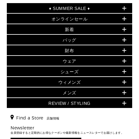
♦ SUMMER SALE ♦
オンラインセール
セールおすすめアイテム
新着
▶ ウィメンズ
PRODUCT OF THE MONTH - 今月の特別価格
バッグ
バッグ
再値下げアイテム
夏のスタイル
財布
追加アイテム
財布
▶ すべて
人気の定番アイテム
小物
旗艦店からアウトレットに入荷
▶ ウィメンズすべて
ウェア
日本限定 - バッグ
シューズ・靴
日本限定 - 財布・小物
▶ ウィメンズすべて(ウェア・シューズ除く)
バッグ
▶ ウィメンズすべて
シューズ
ウェア
▶ ウィメンズすべて
バッグ
▶ ウィメンズすべて
財布・小物
ハンドバッグ・サッチェル
アクセサリー
GREENWICH
ウィメンズ
財布・小物
トップス
アクセサリー
▶ ウィメンズすべて
トートバッグ
時計
ミニ財布・フラグメントケース
ウェア
スカート・パンツ
メンズ
フレグランス
サンダル
ショルダーバッグ
人気の定番アイテム
▶ メンズ
折り財布(二つ折り・三つ折り)
シューズ
ワンピース・ドレス
シューズ
スニーカー
REVIEW / STYLING
クロスボディ・斜め掛け
▶ ウィメンズすべて
バッグ
長財布
▶ メンズすべて
時計・ジュエリー
ジャケット・アウター
ウェア
パンプス/フラット
バックパック
ウィメンズベストセラー
財布・小物
キーケース
新着
アクセサリー
▶ メンズすべて
▶ すべて
Find a Store
▶ メンズすべて
▶ メンズすべて
店舗情報
トラベル
新着
シューズ・靴
カードケース
バッグ
▶ メンズすべて
スタイリング
メンズバッグ
シューズレビュー ▸
Newsletter
通勤・通学アイテム
日本限定
ウェア
▶ メンズすべて
財布・小物
メンズ バッグ
会員登録すると定期的にお得なクーポンや最新情報をニュースレターでお届けします。
エディターレビュー
メンズ財布・小物
3 IN 1 / 2 IN 1 バッグ
▶ バッグすべて