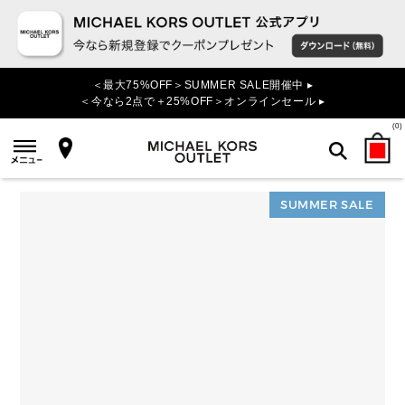
＜最大75%OFF＞SUMMER SALE開催中 ▸
＜今なら2点で＋25%OFF＞オンラインセール ▸
(
0
)
SUMMER SALE
検索