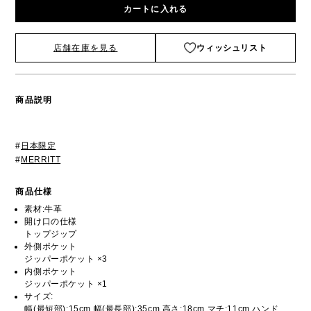
カートに入れる
店舗在庫を見る
ウィッシュリスト
商品説明
#
日本限定
#
MERRITT
商品仕様
素材:牛革
開け口の仕様
トップジップ
外側ポケット
ジッパーポケット ×3
内側ポケット
ジッパーポケット ×1
サイズ:
幅(最短部):15cm 幅(最長部):35cm 高さ:18cm マチ:11cm ハンド