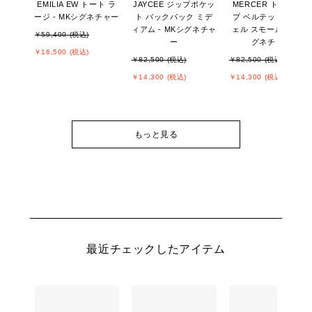
EMILIA EW トート ラ
JAYCEE ジップポケッ
MERCER トップジッ
ージ - MKシグネチャー
ト バックパック ミデ
プ ベルテッド サッチ
ィアム - MKシグネチャ
ェル スモール - MKシ
￥59,400 (税込)
ー
グネチャー
￥16,500 (税込)
￥82,500 (税込)
￥82,500 (税込)
￥14,300 (税込)
￥14,300 (税込)
もっと見る
最近チェックしたアイテム