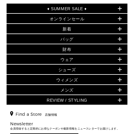
♦ SUMMER SALE ♦
オンラインセール
セールおすすめアイテム
新着
▶ ウィメンズ
PRODUCT OF THE MONTH - 今月の特別価格
バッグ
バッグ
再値下げアイテム
初夏のスタイル
財布
追加アイテム
財布
▶ すべて
人気の定番アイテム
小物
旗艦店からアウトレットに入荷
▶ ウィメンズすべて
ウェア
日本限定 - バッグ
シューズ・靴
日本限定 - 財布・小物
▶ ウィメンズすべて(ウェア・シューズ除く)
バッグ
▶ ウィメンズすべて
シューズ
ウェア
▶ ウィメンズすべて
バッグ
▶ ウィメンズすべて
財布・小物
ハンドバッグ・サッチェル
アクセサリー
GREENWICH
ウィメンズ
財布・小物
トップス
アクセサリー
▶ ウィメンズすべて
トートバッグ
時計
ミニ財布・フラグメントケース
ウェア
スカート・パンツ
メンズ
フレグランス
サンダル
ショルダーバッグ
人気の定番アイテム
▶ メンズ
折り財布(二つ折り・三つ折り)
シューズ
ワンピース・ドレス
シューズ
スニーカー
REVIEW / STYLING
クロスボディ・斜め掛け
▶ ウィメンズすべて
バッグ
長財布
▶ メンズすべて
時計・ジュエリー
ジャケット・アウター
ウェア
パンプス/フラット
バックパック
ウィメンズベストセラー
財布・小物
キーケース
新着
アクセサリー
▶ メンズすべて
▶ すべて
Find a Store
▶ メンズすべて
▶ メンズすべて
店舗情報
トラベル
新着
シューズ・靴
カードケース
バッグ
▶ メンズすべて
スタイリング
メンズバッグ
シューズレビュー ▸
Newsletter
通勤・通学アイテム
日本限定
ウェア
▶ メンズすべて
財布・小物
メンズ バッグ
会員登録すると定期的にお得なクーポンや最新情報をニュースレターでお届けします。
エディターレビュー
メンズ財布・小物
3 IN 1 / 2 IN 1 バッグ
▶ バッグすべて