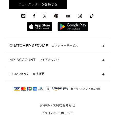
アクセサリー
お財布レビュー ▸
シューズ・靴
メンズ 財布・小物
メンズアクセサリー
ニュースレターを登録する
▶ メンズすべて
通勤・通学アイテム
時計
ウェア
メンズ シューズ
メンズシューズ
3 IN 1 バッグ
時計・ジュエリー
メンズ ウェア
メンズウェア
▶ 財布すべて
アクセサリー
メンズ 時計・その他
ミニ財布・フラグメントケース
折り財布(二つ折り・三つ折り)
長財布
CUSTOMER SERVICE
カスタマーサービス
▶ 小物すべて
キーケース
よくあるご質問
MY ACCOUNT
マイアカウント
ギフト用にラッピングができますか？
定期ケース・カードケース・名刺入れ
ショッピングバッグを購入商品分送ってもらえますか？
ポーチ
ログイン・会員登録
注文後に完了メールが受信できないのですが？
COMPANY
会社概要
▶ シューズ・靴
注文の変更・キャンセルはできますか？
サンダル
Michael Korsについて
通常いつ頃発送されますか？
スニーカー
会社概要
サイズ交換はできますか？
返品はできますか？
採用情報
パンプス・フラット
修理はできますか？
▶ ウェア
お客様へ大切なお知らせ
お問い合わせ
▶ アクセサリー(チャーム・ストラップ・サングラス)
プライバシーポリシー