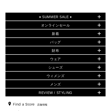
♦ SUMMER SALE ♦
オンラインセール
セールおすすめアイテム
新着
▶ ウィメンズ
PRODUCT OF THE MONTH - 今月の特別価格
バッグ
バッグ
再値下げアイテム
夏のスタイル
財布
追加アイテム
財布
▶ すべて
人気の定番アイテム
小物
旗艦店からアウトレットに入荷
▶ ウィメンズすべて
ウェア
日本限定 - バッグ
シューズ・靴
日本限定 - 財布・小物
▶ ウィメンズすべて(ウェア・シューズ除く)
バッグ
▶ ウィメンズすべて
シューズ
ウェア
▶ ウィメンズすべて
バッグ
▶ ウィメンズすべて
財布・小物
ハンドバッグ・サッチェル
アクセサリー
GREENWICH
ウィメンズ
財布・小物
トップス
アクセサリー
▶ ウィメンズすべて
トートバッグ
時計
ミニ財布・フラグメントケース
ウェア
スカート・パンツ
メンズ
フレグランス
サンダル
ショルダーバッグ
人気の定番アイテム
▶ メンズ
折り財布(二つ折り・三つ折り)
シューズ
ワンピース・ドレス
シューズ
スニーカー
REVIEW / STYLING
クロスボディ・斜め掛け
▶ ウィメンズすべて
バッグ
長財布
▶ メンズすべて
時計・ジュエリー
ジャケット・アウター
ウェア
パンプス/フラット
バックパック
ウィメンズベストセラー
財布・小物
キーケース
新着
アクセサリー
▶ メンズすべて
▶ すべて
Find a Store
▶ メンズすべて
▶ メンズすべて
店舗情報
トラベル
新着
シューズ・靴
カードケース
バッグ
▶ メンズすべて
スタイリング