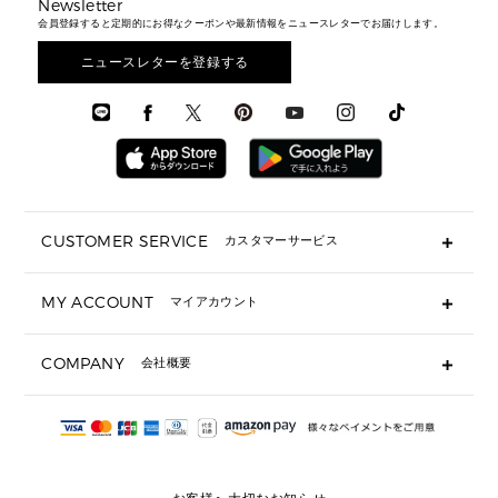
メンズバッグ
シューズレビュー ▸
Newsletter
通勤・通学アイテム
日本限定
ウェア
▶ メンズすべて
財布・小物
メンズ バッグ
会員登録すると定期的にお得なクーポンや最新情報をニュースレターでお届けします。
エディターレビュー
メンズ財布・小物
3 IN 1 / 2 IN 1 バッグ
▶ バッグすべて
アクセサリー
お財布レビュー ▸
シューズ・靴
メンズ 財布・小物
メンズアクセサリー
ニュースレターを登録する
▶ メンズすべて
通勤・通学アイテム
時計
ウェア
メンズ シューズ
メンズシューズ
3 IN 1 バッグ
時計・ジュエリー
メンズ ウェア
メンズウェア
▶ 財布すべて
アクセサリー
メンズ 時計・その他
ミニ財布・フラグメントケース
折り財布(二つ折り・三つ折り)
長財布
CUSTOMER SERVICE
カスタマーサービス
▶ 小物すべて
キーケース
よくあるご質問
MY ACCOUNT
マイアカウント
ギフト用にラッピングができますか？
定期ケース・カードケース・名刺入れ
ショッピングバッグを購入商品分送ってもらえますか？
ポーチ
ログイン・会員登録
注文後に完了メールが受信できないのですが？
COMPANY
会社概要
▶ シューズ・靴
注文の変更・キャンセルはできますか？
サンダル
Michael Korsについて
通常いつ頃発送されますか？
スニーカー
会社概要
サイズ交換はできますか？
返品はできますか？
採用情報
パンプス・フラット
修理はできますか？
▶ ウェア