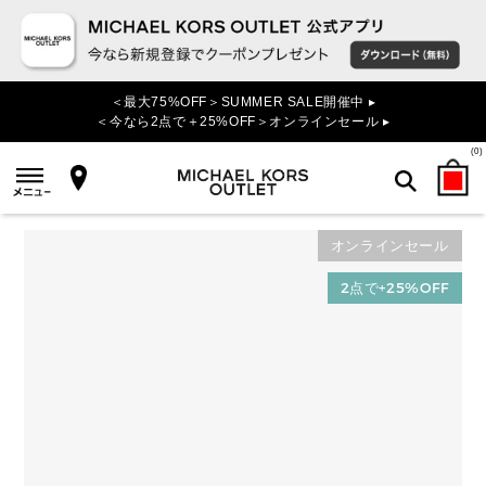
＜最大75%OFF＞SUMMER SALE開催中 ▸
＜今なら2点で＋25%OFF＞オンラインセール ▸
(
0
)
オンラインセール
検索
2点で+25%OFF