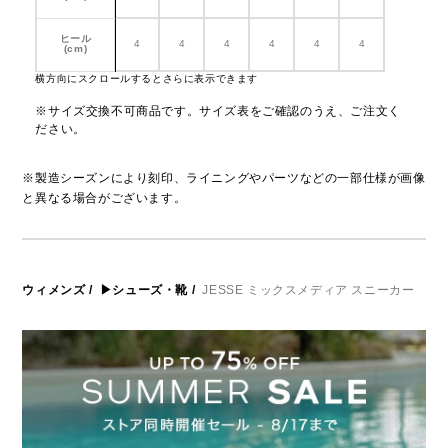
ヒール
4
4
4
4
4
4
(cm)
横方向にスクロールするとさらに表示できます
※サイズ交換不可商品です。サイズ表をご確認のうえ、ご注文く
ださい。
※製造シーズンにより刻印、ライニングやパーツなどの一部仕様が画像
と異なる場合がございます。
ウィメンズ
/
▶シューズ・靴
/
JESSE ミックスメディア スニーカー