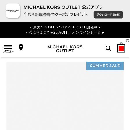
＜最大75%OFF＞SUMMER SALE開催中 ▸
＜今なら2点で＋25%OFF＞オンラインセール ▸
(
0
)
SUMMER SALE
検索