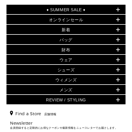
♦ SUMMER SALE ♦
オンラインセール
セールおすすめアイテム
新着
▶ ウィメンズ
PRODUCT OF THE MONTH - 今月の特別価格
バッグ
バッグ
再値下げアイテム
初夏のスタイル
財布
追加アイテム
財布
▶ すべて
人気の定番アイテム
小物
旗艦店からアウトレットに入荷
▶ ウィメンズすべて
ウェア
日本限定 - バッグ
シューズ・靴
日本限定 - 財布・小物
▶ ウィメンズすべて(ウェア・シューズ除く)
バッグ
▶ ウィメンズすべて
シューズ
ウェア
▶ ウィメンズすべて
バッグ
▶ ウィメンズすべて
財布・小物
ハンドバッグ・サッチェル
アクセサリー
GREENWICH
ウィメンズ
財布・小物
トップス
アクセサリー
▶ ウィメンズすべて
トートバッグ
時計
ミニ財布・フラグメントケース
ウェア
スカート・パンツ
メンズ
フレグランス
サンダル
ショルダーバッグ
人気の定番アイテム
▶ メンズ
折り財布(二つ折り・三つ折り)
シューズ
ワンピース・ドレス
シューズ
スニーカー
REVIEW / STYLING
クロスボディ・斜め掛け
▶ ウィメンズすべて
バッグ
長財布
▶ メンズすべて
時計・ジュエリー
ジャケット・アウター
ウェア
パンプス/フラット
バックパック
ウィメンズベストセラー
財布・小物
キーケース
新着
アクセサリー
▶ メンズすべて
▶ すべて
Find a Store
▶ メンズすべて
▶ メンズすべて
店舗情報
トラベル
新着
シューズ・靴
カードケース
バッグ
▶ メンズすべて
スタイリング
メンズバッグ
シューズレビュー ▸
Newsletter
通勤・通学アイテム
日本限定
ウェア
▶ メンズすべて
財布・小物
メンズ バッグ
会員登録すると定期的にお得なクーポンや最新情報をニュースレターでお届けします。
エディターレビュー
メンズ財布・小物
3 IN 1 / 2 IN 1 バッグ