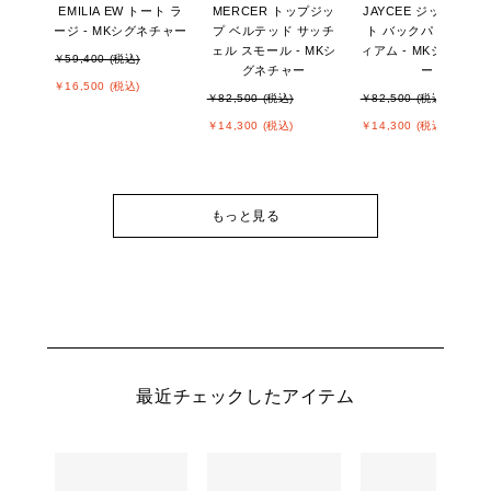
EMILIA EW トート ラ
MERCER トップジッ
JAYCEE ジップポケ
ージ - MKシグネチャー
プ ベルテッド サッチ
ト バックパック ミデ
ェル スモール - MKシ
ィアム - MKシグネチ
￥59,400 (税込)
グネチャー
ー
￥16,500 (税込)
￥82,500 (税込)
￥82,500 (税込)
￥14,300 (税込)
￥14,300 (税込)
もっと見る
最近チェックしたアイテム