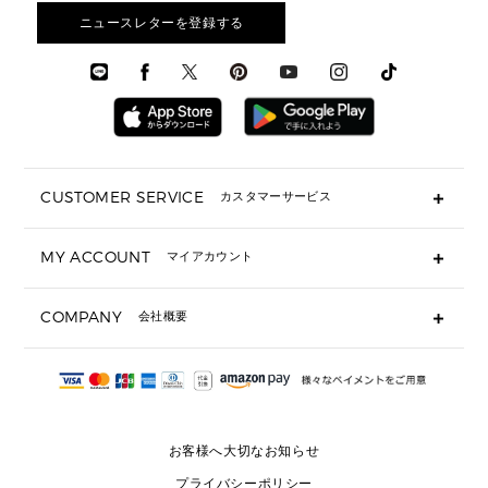
▶ バッグすべて
アクセサリー
お財布レビュー ▸
シューズ・靴
メンズ 財布・小物
メンズアクセサリー
ニュースレターを登録する
▶ メンズすべて
通勤・通学アイテム
時計
ウェア
メンズ シューズ
メンズシューズ
3 IN 1 バッグ
時計・ジュエリー
メンズ ウェア
メンズウェア
▶ 財布すべて
アクセサリー
メンズ 時計・その他
ミニ財布・フラグメントケース
折り財布(二つ折り・三つ折り)
長財布
CUSTOMER SERVICE
カスタマーサービス
▶ 小物すべて
キーケース
よくあるご質問
MY ACCOUNT
マイアカウント
ギフト用にラッピングができますか？
定期ケース・カードケース・名刺入れ
ショッピングバッグを購入商品分送ってもらえますか？
ポーチ
ログイン・会員登録
注文後に完了メールが受信できないのですが？
COMPANY
会社概要
▶ シューズ・靴
注文の変更・キャンセルはできますか？
サンダル
Michael Korsについて
通常いつ頃発送されますか？
スニーカー
会社概要
サイズ交換はできますか？
返品はできますか？
採用情報
パンプス・フラット
修理はできますか？
▶ ウェア
お客様へ大切なお知らせ
お問い合わせ
▶ アクセサリー(チャーム・ストラップ・サングラス)
プライバシーポリシー