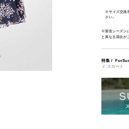
※サイズ交換
さい。
※製造シーズン
と異なる場合が
特集
/
ForSu
ィ スカート