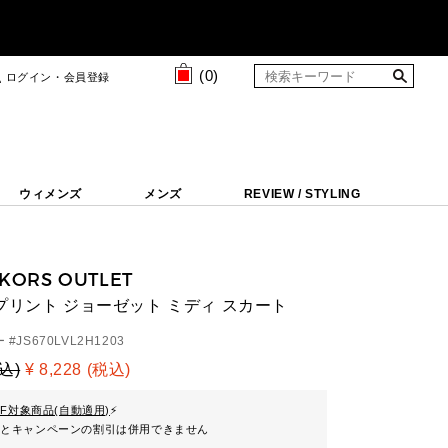
(
0
)
ログイン・会員登録
ウィメンズ
メンズ
REVIEW / STYLING
 KORS OUTLET
プリント ジョーゼット ミディ スカート
 #
JS670LVL2H1203
税込)
¥ 8,228 (税込)
FF対象商品(自動適用)
⚡
ンとキャンペーンの割引は併用できません