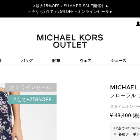
＜最大75%OFF＞SUMMER SALE開催中 ▸
＜今なら2点で＋25%OFF＞オンラインセール ▸
着
バッグ
財布
ウェア
シューズ
MICHAEL
オンラインセール
フローラル 
2点で+25%OFF
スタイルナンバー
¥ 48,400 (
⚡
2点で+25%O
※ 各種クーポ