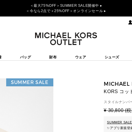
＜最大75%OFF＞SUMMER SALE開催中 ▸
＜今なら2点で＋25%OFF＞オンラインセール ▸
着
バッグ
財布
ウェア
シューズ
SUMMER SALE
MICHAEL
KORS コ
スタイルナンバー
¥ 30,800 (
SUMMER SALE
✨
アプリ新規登録