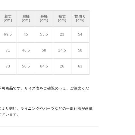
着丈
肩幅
身幅
袖丈
首周り
(cm)
(cm)
(cm)
(cm)
(cm)
69.5
45
53.5
23
54
71
46.5
58
24.5
58
73
50.5
64.5
26
63
不可商品です。サイズ表をご確認のうえ、ご注文くだ
により刻印、ライニングやパーツなどの一部仕様が画像
ございます。