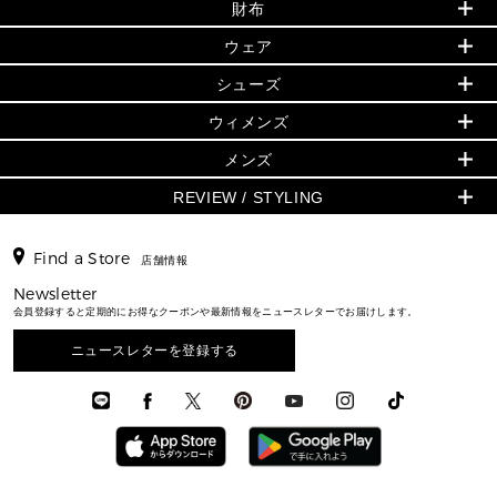
財布・小物
財布
▶ すべて
人気の定番アイテム
▶ ウィメンズすべて(ウェア・シューズ除く)
シューズ
▶ ウィメンズすべて
ウェア
日本限定 - バッグ
バッグ
日本限定 - 財布・小物
ウェア
バッグ
▶ ウィメンズすべて
シューズ
財布・小物
▶ ウィメンズすべて
▶ メンズすべて
▶ ウィメンズすべて
財布・小物
ハンドバッグ・サッチェル
ウェア
GREENWICH
ウィメンズ
トップス
アクセサリー
▶ ウィメンズすべて
トートバッグ
シューズ
ミニ財布・フラグメントケース
スカート・パンツ
メンズ
フレグランス
サンダル
ショルダーバッグ
人気の定番アイテム
時計・ジュエリー
折り財布(二つ折り・三つ折り)
ワンピース・ドレス
シューズ
スニーカー
REVIEW / STYLING
クロスボディ・斜め掛け
▶ ウィメンズすべて
アクセサリー
長財布
▶ メンズすべて
ジャケット・アウター
ウェア
パンプス/フラット
バックパック
ウィメンズベストセラー
▶ メンズすべて
キーケース
新着
▶ メンズすべて
▶ すべて
▶ メンズすべて
▶ メンズすべて
Find a Store
トラベル
新着
店舗情報
メンズ バッグ
カードケース
バッグ
スタイリング
メンズバッグ
シューズレビュー ▸
通勤・通学アイテム
日本限定
Newsletter
メンズ 財布・小物
▶ メンズすべて
財布・小物
エディターレビュー
メンズ財布・小物
会員登録すると定期的にお得なクーポンや最新情報をニュースレターでお届けします。
3 IN 1 / 2 IN 1 バッグ
▶ バッグすべて
メンズ シューズ
お財布レビュー ▸
シューズ・靴
メンズアクセサリー
▶ メンズすべて
通勤・通学アイテム
ニュースレターを登録する
メンズ ウェア
ウェア
メンズシューズ
3 IN 1 バッグ
メンズ 時計・その他
時計・ジュエリー
メンズウェア
▶ 財布すべて
アクセサリー
ミニ財布・フラグメントケース
折り財布(二つ折り・三つ折り)