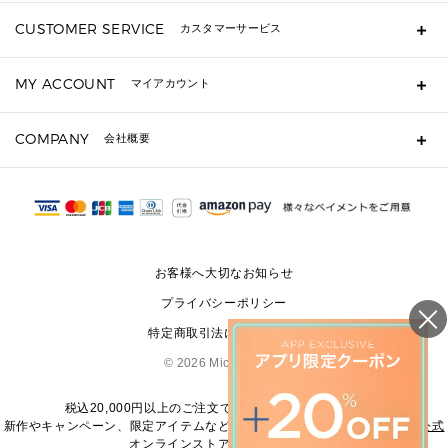
長財布
CUSTOMER SERVICE
カスタマーサービス
▶ 小物すべて
キーケース
よくあるご質問
MY ACCOUNT
マイアカウント
定期ケース・カードケース・名刺入れ
ギフト用にラッピングができますか？
ポーチ
ショッピングバッグを購入商品分送ってもらえますか？
ログイン・会員登録
注文後に完了メールが受信できないのですが？
COMPANY
▶ シューズ・靴
会社概要
注文の変更・キャンセルはできますか？
サンダル
Michael Korsについて
通常いつ頃発送されますか？
スニーカー
会社概要
サイズ交換はできますか？
パンプス・フラット
返品はできますか？
採用情報
修理はできますか？
▶ ウェア
お問い合わせ
▶ アクセサリー(チャーム・ストラップ・サングラス)
お客様へ大切なお知らせ
▶ 時計
プライバシーポリシー
▶ ジュエリー
特定商取引法に基づく表記
©
2026 Michael Kors
税込20,000円以上のご注文で送料無料にてお届けします
新作やキャンペーン、限定アイテムなどの最新情報は、
マイケル・コース公式
オンラインストア
をご覧ください