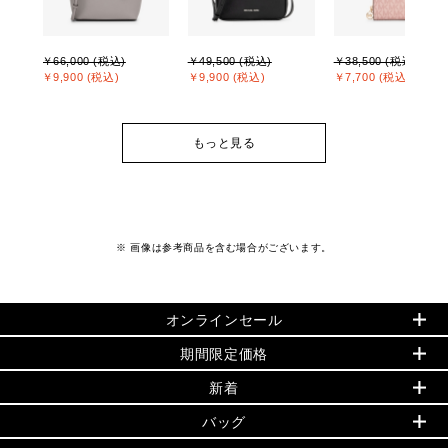
￥66,000 (税込)
￥49,500 (税込)
￥38,500 (税込)
￥9,900 (税込)
￥9,900 (税込)
￥7,700 (税込)
もっと見る
※ 画像は参考商品を含む場合がございます。
オンラインセール
期間限定価格
PRODUCT OF THE MONTH - 今月の特別価格
新着
再値下げアイテム
▶ ウィメンズすべて
追加アイテム
バッグ
バッグ
初夏のスタイル
旗艦店からアウトレットに入荷