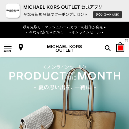
秋を先取り！マッシュルームカラーの新作が発売 ▸
＜今なら2点で＋25%OFF＞オンラインセール ▸
(
0
)
検索