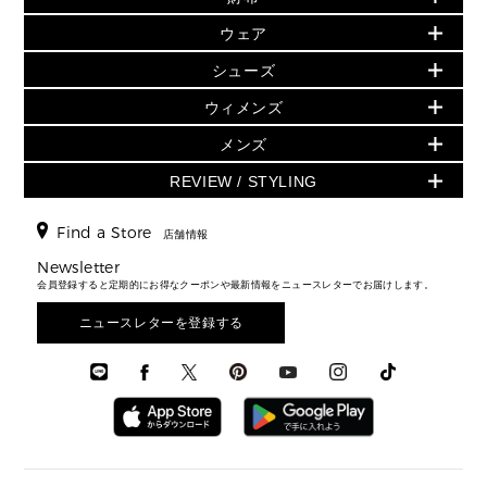
人気の定番アイテム
小物
旗艦店からアウトレットに入荷
▶ ウィメンズすべて
ウェア
日本限定 - バッグ
シューズ・靴
日本限定 - 財布・小物
▶ ウィメンズすべて(ウェア・シューズ除く)
バッグ
▶ ウィメンズすべて
シューズ
ウェア
▶ ウィメンズすべて
バッグ
▶ ウィメンズすべて
財布・小物
ハンドバッグ・サッチェル
アクセサリー
GREENWICH
ウィメンズ
財布・小物
トップス
アクセサリー
▶ ウィメンズすべて
トートバッグ
時計
ミニ財布・フラグメントケース
ウェア
スカート・パンツ
メンズ
フレグランス
サンダル
ショルダーバッグ
人気の定番アイテム
▶ メンズ
折り財布(二つ折り・三つ折り)
シューズ
ワンピース・ドレス
シューズ
スニーカー
REVIEW / STYLING
クロスボディ・斜め掛け
▶ ウィメンズすべて
バッグ
長財布
▶ メンズすべて
時計・ジュエリー
ジャケット・アウター
ウェア
パンプス/フラット
バックパック
ウィメンズベストセラー
財布・小物
キーケース
新着
アクセサリー
▶ メンズすべて
▶ すべて
Find a Store
▶ メンズすべて
▶ メンズすべて
店舗情報
トラベル
新着
シューズ・靴
カードケース
バッグ
▶ メンズすべて
スタイリング
メンズバッグ
シューズレビュー ▸
Newsletter
通勤・通学アイテム
日本限定
ウェア
▶ メンズすべて
財布・小物
メンズ バッグ
会員登録すると定期的にお得なクーポンや最新情報をニュースレターでお届けします。
エディターレビュー
メンズ財布・小物
3 IN 1 / 2 IN 1 バッグ
▶ バッグすべて
アクセサリー
お財布レビュー ▸
シューズ・靴
メンズ 財布・小物
メンズアクセサリー
ニュースレターを登録する
▶ メンズすべて
通勤・通学アイテム
時計
ウェア
メンズ シューズ
メンズシューズ
3 IN 1 バッグ
時計・ジュエリー
メンズ ウェア
メンズウェア
▶ 財布すべて
アクセサリー
メンズ 時計・その他
ミニ財布・フラグメントケース
折り財布(二つ折り・三つ折り)
長財布