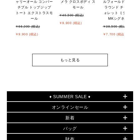
ャリーオール コンバー
メラ クロスボディ ス
ルフォールド ジップ
チブル トップジップ
モール
ラウンド チャーム ウ
トート エクストラスモ
ォレット ミディアム -
￥49,500 (税込)
ール
MKシグネチャー
￥9,900 (税込)
￥66,000 (税込)
￥38,500 (税込)
￥9,900 (税込)
￥7,700 (税込)
もっと見る
♦ SUMMER SALE ♦
オンラインセール
セールおすすめアイテム
新着
▶ ウィメンズ
PRODUCT OF THE MONTH - 今月の特別価格
バッグ
バッグ
再値下げアイテム
初夏のスタイル
財布
追加アイテム
財布
▶ すべて