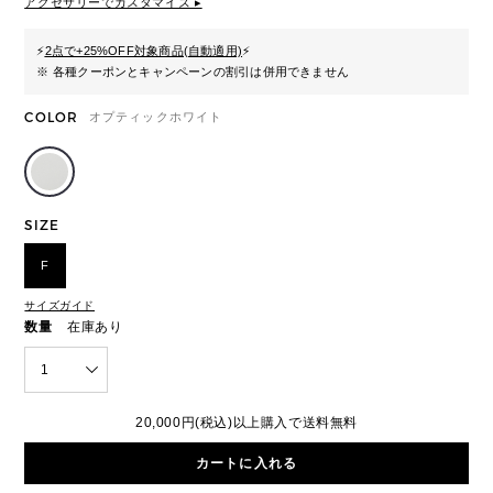
アクセサリーでカスタマイズ ▸
⚡
2点で+25%OFF対象商品(自動適用)
⚡
※ 各種クーポンとキャンペーンの割引は併用できません
COLOR
オプティックホワイト
SIZE
F
サイズガイド
数量
在庫あり
1
20,000円(税込)以上購入で送料無料
カートに入れる