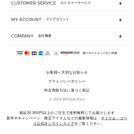
CUSTOMER SERVICE
カスタマーサービス
▶ 小物すべて
キーケース
よくあるご質問
MY ACCOUNT
マイアカウント
ギフト用にラッピングができますか？
定期ケース・カードケース・名刺入れ
ショッピングバッグを購入商品分送ってもらえますか？
ポーチ
ログイン・会員登録
注文後に完了メールが受信できないのですが？
COMPANY
会社概要
▶ シューズ・靴
注文の変更・キャンセルはできますか？
サンダル
Michael Korsについて
通常いつ頃発送されますか？
スニーカー
会社概要
サイズ交換はできますか？
返品はできますか？
採用情報
パンプス・フラット
修理はできますか？
▶ ウェア
お客様へ大切なお知らせ
お問い合わせ
▶ アクセサリー(チャーム・ストラップ・サングラス)
プライバシーポリシー
▶ 時計
特定商取引法に基づく表記
▶ ジュエリー
©
2026 Michael Kors
税込20,000円以上のご注文で送料無料にてお届けします
新作やキャンペーン、限定アイテムなどの最新情報は、
マイケル・コー
ス公式オンラインストア
をご覧ください