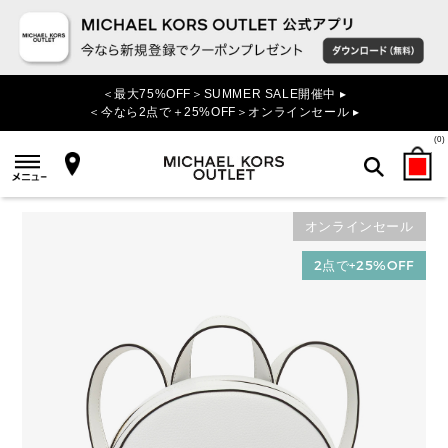
＜最大75%OFF＞SUMMER SALE開催中 ▸
＜今なら2点で＋25%OFF＞オンラインセール ▸
(
0
)
オンラインセール
検索
2点で+25%OFF