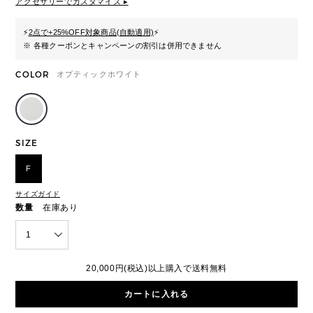
アクセサリーでカスタマイズ ▸
⚡
2点で+25%OFF対象商品(自動適用)
⚡
※ 各種クーポンとキャンペーンの割引は併用できません
COLOR
オプティックホワイト
SIZE
F
サイズガイド
数量
在庫あり
1
20,000円(税込)以上購入で送料無料
カートに入れる