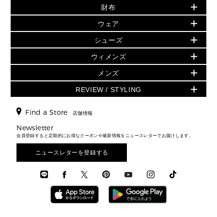
財布
追加アイテム
財布
▶ すべて
人気の定番アイテム
小物
旗艦店からアウトレットに入荷
▶ ウィメンズすべて
ウェア
日本限定 - バッグ
シューズ・靴
日本限定 - 財布・小物
▶ ウィメンズすべて(ウェア・シューズ除く)
バッグ
▶ ウィメンズすべて
シューズ
ウェア
▶ ウィメンズすべて
バッグ
▶ ウィメンズすべて
財布・小物
ハンドバッグ・サッチェル
アクセサリー
GREENWICH
ウィメンズ
財布・小物
トップス
アクセサリー
▶ ウィメンズすべて
トートバッグ
時計
ミニ財布・フラグメントケース
ウェア
スカート・パンツ
メンズ
フレグランス
サンダル
ショルダーバッグ
人気の定番アイテム
▶ メンズ
折り財布(二つ折り・三つ折り)
シューズ
ワンピース・ドレス
シューズ
スニーカー
REVIEW / STYLING
クロスボディ・斜め掛け
▶ ウィメンズすべて
バッグ
長財布
▶ メンズすべて
時計・ジュエリー
ジャケット・アウター
ウェア
パンプス/フラット
バックパック
ウィメンズベストセラー
財布・小物
キーケース
新着
アクセサリー
▶ メンズすべて
▶ すべて
Find a Store
▶ メンズすべて
▶ メンズすべて
店舗情報
トラベル
新着
シューズ・靴
カードケース
バッグ
▶ メンズすべて
スタイリング
メンズバッグ
シューズレビュー ▸
Newsletter
通勤・通学アイテム
日本限定
ウェア
▶ メンズすべて
財布・小物
メンズ バッグ
会員登録すると定期的にお得なクーポンや最新情報をニュースレターでお届けします。
エディターレビュー
メンズ財布・小物
3 IN 1 / 2 IN 1 バッグ
▶ バッグすべて
アクセサリー
お財布レビュー ▸
シューズ・靴
メンズ 財布・小物
メンズアクセサリー
ニュースレターを登録する
▶ メンズすべて
通勤・通学アイテム
時計
ウェア
メンズ シューズ
メンズシューズ
3 IN 1 バッグ
時計・ジュエリー
メンズ ウェア
メンズウェア
▶ 財布すべて
アクセサリー
メンズ 時計・その他
ミニ財布・フラグメントケース
折り財布(二つ折り・三つ折り)