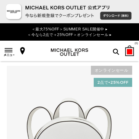
＜最大75%OFF＞SUMMER SALE開催中 ▸
＜今なら2点で＋25%OFF＞オンラインセール ▸
(
0
)
オンラインセール
検索
2点で+25%OFF