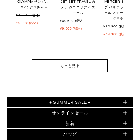
OLYMPIA サンダル -
JET SET TRAVEL カ
MERCER トップジッ
MKシグネチャー
メラ クロスボディ ス
プ ベルテッド サッチ
モール
ェル スモール - MKシ
￥47,300 (税込)
グネチャー
￥49,500 (税込)
￥9,900 (税込)
￥82,500 (税込)
￥9,900 (税込)
￥14,300 (税込)
もっと見る
♦ SUMMER SALE ♦
オンラインセール
セールおすすめアイテム
新着
▶ ウィメンズ
PRODUCT OF THE MONTH - 今月の特別価格
バッグ
バッグ
再値下げアイテム
夏のスタイル