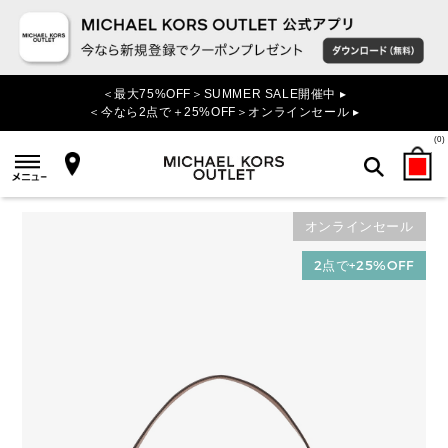
＜最大75%OFF＞SUMMER SALE開催中 ▸
＜今なら2点で＋25%OFF＞オンラインセール ▸
(
0
)
オンラインセール
検索
2点で+25%OFF