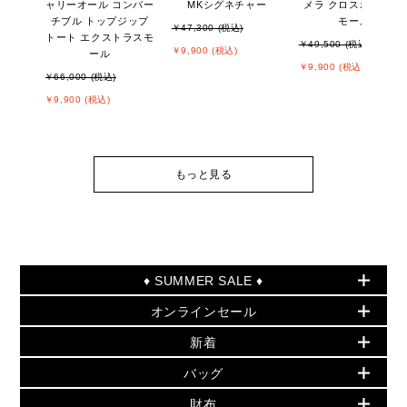
ャリーオール コンバー
MKシグネチャー
メラ クロスボディ ス
チブル トップジップ
モール
￥47,300 (税込)
トート エクストラスモ
￥49,500 (税込)
￥9,900 (税込)
ール
￥9,900 (税込)
￥66,000 (税込)
￥9,900 (税込)
もっと見る
♦ SUMMER SALE ♦
オンラインセール
セールおすすめアイテム
新着
▶ ウィメンズ
PRODUCT OF THE MONTH - 今月の特別価格
バッグ
バッグ
再値下げアイテム
夏のスタイル
財布
追加アイテム
財布
▶ すべて