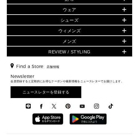
人気の定番アイテム
小物
旗艦店からアウトレットに入荷
▶ ウィメンズすべて
ウェア
日本限定 - バッグ
シューズ・靴
日本限定 - 財布・小物
▶ ウィメンズすべて(ウェア・シューズ除く)
バッグ
▶ ウィメンズすべて
シューズ
ウェア
▶ ウィメンズすべて
バッグ
▶ ウィメンズすべて
財布・小物
ハンドバッグ・サッチェル
アクセサリー
GREENWICH
ウィメンズ
財布・小物
トップス
アクセサリー
▶ ウィメンズすべて
トートバッグ
時計
ミニ財布・フラグメントケース
ウェア
スカート・パンツ
メンズ
フレグランス
サンダル
ショルダーバッグ
人気の定番アイテム
▶ メンズ
折り財布(二つ折り・三つ折り)
シューズ
ワンピース・ドレス
シューズ
スニーカー
REVIEW / STYLING
クロスボディ・斜め掛け
▶ ウィメンズすべて
バッグ
長財布
▶ メンズすべて
時計・ジュエリー
ジャケット・アウター
ウェア
パンプス/フラット
バックパック
ウィメンズベストセラー
財布・小物
キーケース
新着
アクセサリー
▶ メンズすべて
▶ すべて
Find a Store
▶ メンズすべて
▶ メンズすべて
店舗情報
トラベル
新着
シューズ・靴
カードケース
バッグ
▶ メンズすべて
スタイリング
メンズバッグ
シューズレビュー ▸
Newsletter
通勤・通学アイテム
日本限定
ウェア
▶ メンズすべて
財布・小物
メンズ バッグ
会員登録すると定期的にお得なクーポンや最新情報をニュースレターでお届けします。
エディターレビュー
メンズ財布・小物
3 IN 1 / 2 IN 1 バッグ
▶ バッグすべて
アクセサリー
お財布レビュー ▸
シューズ・靴
メンズ 財布・小物
メンズアクセサリー
ニュースレターを登録する
▶ メンズすべて
通勤・通学アイテム
時計
ウェア
メンズ シューズ
メンズシューズ
3 IN 1 バッグ
時計・ジュエリー
メンズ ウェア
メンズウェア
▶ 財布すべて
アクセサリー
メンズ 時計・その他
ミニ財布・フラグメントケース
折り財布(二つ折り・三つ折り)
長財布