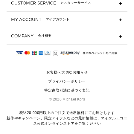
CUSTOMER SERVICE
カスタマーサービス
▶ 小物すべて
キーケース
よくあるご質問
MY ACCOUNT
マイアカウント
ギフト用にラッピングができますか？
定期ケース・カードケース・名刺入れ
ショッピングバッグを購入商品分送ってもらえますか？
ポーチ
ログイン・会員登録
注文後に完了メールが受信できないのですが？
COMPANY
会社概要
▶ シューズ・靴
注文の変更・キャンセルはできますか？
サンダル
Michael Korsについて
通常いつ頃発送されますか？
スニーカー
会社概要
サイズ交換はできますか？
返品はできますか？
採用情報
パンプス・フラット
修理はできますか？
▶ ウェア
お客様へ大切なお知らせ
お問い合わせ
▶ アクセサリー(チャーム・ストラップ・サングラス)
プライバシーポリシー
▶ 時計
特定商取引法に基づく表記
▶ ジュエリー
©
2026 Michael Kors
税込20,000円以上のご注文で送料無料にてお届けします
新作やキャンペーン、限定アイテムなどの最新情報は、
マイケル・コー
ス公式オンラインストア
をご覧ください