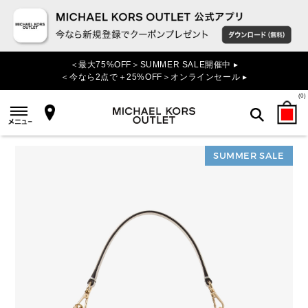
＜最大75%OFF＞SUMMER SALE開催中 ▸
＜今なら2点で＋25%OFF＞オンラインセール ▸
(
0
)
SUMMER SALE
検索