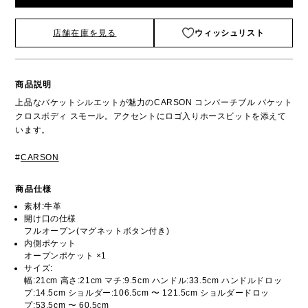
店舗在庫を見る
ウィッシュリスト
商品説明
上品なバケットシルエットが魅力のCARSON コンバーチブル バケット
クロスボディ スモール。アクセントにロゴ入りホースビットを添えて
います。
#
CARSON
商品仕様
素材:牛革
開け口の仕様
フルオープン(マグネットボタン付き)
内側ポケット
オープンポケット ×1
サイズ:
幅:21cm 高さ:21cm マチ:9.5cm ハンドル:33.5cm ハンドルドロッ
プ:14.5cm ショルダー:106.5cm 〜 121.5cm ショルダードロッ
プ:53.5cm 〜 60.5cm