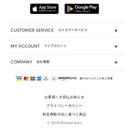
▶ 財布すべて
アクセサリー
メンズ 時計・その他
ミニ財布・フラグメントケース
折り財布(二つ折り・三つ折り)
長財布
CUSTOMER SERVICE
カスタマーサービス
▶ 小物すべて
キーケース
よくあるご質問
MY ACCOUNT
マイアカウント
ギフト用にラッピングができますか？
定期ケース・カードケース・名刺入れ
ショッピングバッグを購入商品分送ってもらえますか？
ポーチ
ログイン・会員登録
注文後に完了メールが受信できないのですが？
COMPANY
会社概要
▶ シューズ・靴
注文の変更・キャンセルはできますか？
サンダル
Michael Korsについて
通常いつ頃発送されますか？
スニーカー
会社概要
サイズ交換はできますか？
返品はできますか？
採用情報
パンプス・フラット
修理はできますか？
▶ ウェア
お客様へ大切なお知らせ
お問い合わせ
▶ アクセサリー(チャーム・ストラップ・サングラス)
プライバシーポリシー
▶ 時計
特定商取引法に基づく表記
▶ ジュエリー
©
2026 Michael Kors