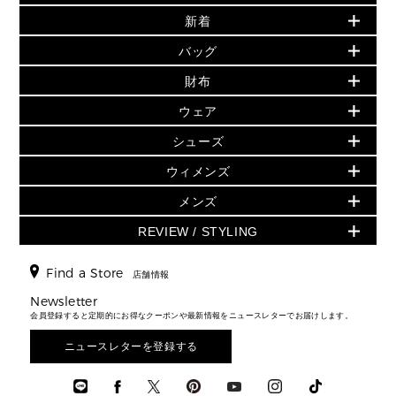
新着
▶ ウィメンズ
PRODUCT OF THE MONTH - 今月の特別価格
バッグ
バッグ
再値下げアイテム
夏のスタイル
財布
追加アイテム
財布
▶ すべて
人気の定番アイテム
小物
旗艦店からアウトレットに入荷
▶ ウィメンズすべて
ウェア
日本限定 - バッグ
シューズ・靴
日本限定 - 財布・小物
▶ ウィメンズすべて(ウェア・シューズ除く)
バッグ
▶ ウィメンズすべて
シューズ
ウェア
▶ ウィメンズすべて
バッグ
▶ ウィメンズすべて
財布・小物
ハンドバッグ・サッチェル
アクセサリー
GREENWICH
ウィメンズ
財布・小物
トップス
アクセサリー
▶ ウィメンズすべて
トートバッグ
時計
ミニ財布・フラグメントケース
ウェア
スカート・パンツ
メンズ
フレグランス
サンダル
ショルダーバッグ
人気の定番アイテム
▶ メンズ
折り財布(二つ折り・三つ折り)
シューズ
ワンピース・ドレス
シューズ
スニーカー
REVIEW / STYLING
クロスボディ・斜め掛け
▶ ウィメンズすべて
バッグ
長財布
▶ メンズすべて
時計・ジュエリー
ジャケット・アウター
ウェア
パンプス/フラット
バックパック
ウィメンズベストセラー
財布・小物
キーケース
新着
アクセサリー
▶ メンズすべて
▶ すべて
Find a Store
▶ メンズすべて
▶ メンズすべて
店舗情報
トラベル
新着
シューズ・靴
カードケース
バッグ
▶ メンズすべて
スタイリング
メンズバッグ
シューズレビュー ▸
Newsletter
通勤・通学アイテム
日本限定
ウェア
▶ メンズすべて
財布・小物
メンズ バッグ
会員登録すると定期的にお得なクーポンや最新情報をニュースレターでお届けします。
エディターレビュー
メンズ財布・小物
3 IN 1 / 2 IN 1 バッグ
▶ バッグすべて
アクセサリー
お財布レビュー ▸
シューズ・靴
メンズ 財布・小物
メンズアクセサリー
ニュースレターを登録する
▶ メンズすべて
通勤・通学アイテム
時計
ウェア
メンズ シューズ
メンズシューズ
3 IN 1 バッグ
時計・ジュエリー
メンズ ウェア
メンズウェア