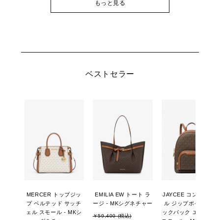
もっと見る
ベストセラー
MERCER トップジッ
EMILIA EW トート ラ
JAYCEE コンバーチ
プ ベルテッド サッチ
ージ - MKシグネチャー
ル ジップポケット バ
ェル スモール - MKシ
ックパック エクスト
￥59,400 (税込)