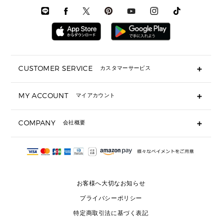
メンズシューズ
3 IN 1 バッグ
時計・ジュエリー
メンズ ウェア
メンズウェア
▶ 財布すべて
アクセサリー
メンズ 時計・その他
ミニ財布・フラグメントケース
折り財布(二つ折り・三つ折り)
長財布
CUSTOMER SERVICE
カスタマーサービス
▶ 小物すべて
キーケース
よくあるご質問
MY ACCOUNT
マイアカウント
ギフト用にラッピングができますか？
定期ケース・カードケース・名刺入れ
ショッピングバッグを購入商品分送ってもらえますか？
ポーチ
ログイン・会員登録
注文後に完了メールが受信できないのですが？
COMPANY
会社概要
▶ シューズ・靴
注文の変更・キャンセルはできますか？
サンダル
Michael Korsについて
通常いつ頃発送されますか？
スニーカー
会社概要
サイズ交換はできますか？
返品はできますか？
採用情報
パンプス・フラット
修理はできますか？
▶ ウェア
お客様へ大切なお知らせ
お問い合わせ
▶ アクセサリー(チャーム・ストラップ・サングラス)
プライバシーポリシー
▶ 時計
特定商取引法に基づく表記
▶ ジュエリー