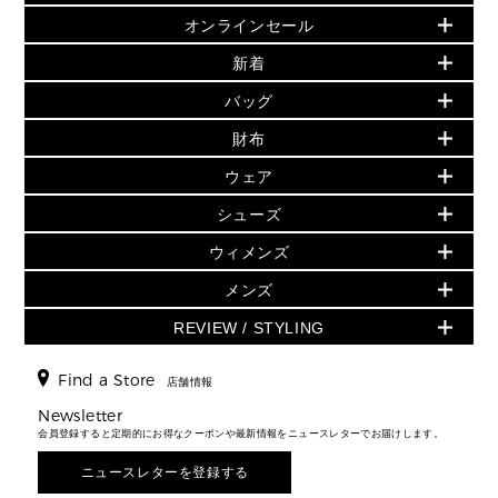
オンラインセール
セールおすすめアイテム
新着
▶ ウィメンズ
PRODUCT OF THE MONTH - 今月の特別価格
バッグ
バッグ
再値下げアイテム
夏のスタイル
財布
追加アイテム
財布
▶ すべて
人気の定番アイテム
小物
旗艦店からアウトレットに入荷
▶ ウィメンズすべて
ウェア
日本限定 - バッグ
シューズ・靴
日本限定 - 財布・小物
▶ ウィメンズすべて(ウェア・シューズ除く)
バッグ
▶ ウィメンズすべて
シューズ
ウェア
▶ ウィメンズすべて
バッグ
▶ ウィメンズすべて
財布・小物
ハンドバッグ・サッチェル
アクセサリー
GREENWICH
ウィメンズ
財布・小物
トップス
アクセサリー
▶ ウィメンズすべて
トートバッグ
時計
ミニ財布・フラグメントケース
ウェア
スカート・パンツ
メンズ
フレグランス
サンダル
ショルダーバッグ
人気の定番アイテム
▶ メンズ
折り財布(二つ折り・三つ折り)
シューズ
ワンピース・ドレス
シューズ
スニーカー
REVIEW / STYLING
クロスボディ・斜め掛け
▶ ウィメンズすべて
バッグ
長財布
▶ メンズすべて
時計・ジュエリー
ジャケット・アウター
ウェア
パンプス/フラット
バックパック
ウィメンズベストセラー
財布・小物
キーケース
新着
アクセサリー
▶ メンズすべて
▶ すべて
Find a Store
▶ メンズすべて
▶ メンズすべて
店舗情報
トラベル
新着
シューズ・靴
カードケース
バッグ
▶ メンズすべて
スタイリング
メンズバッグ
シューズレビュー ▸
Newsletter
通勤・通学アイテム
日本限定
ウェア
▶ メンズすべて
財布・小物
メンズ バッグ
会員登録すると定期的にお得なクーポンや最新情報をニュースレターでお届けします。
エディターレビュー
メンズ財布・小物
3 IN 1 / 2 IN 1 バッグ
▶ バッグすべて
アクセサリー
お財布レビュー ▸
シューズ・靴
メンズ 財布・小物
メンズアクセサリー
ニュースレターを登録する
▶ メンズすべて
通勤・通学アイテム
時計
ウェア
メンズ シューズ