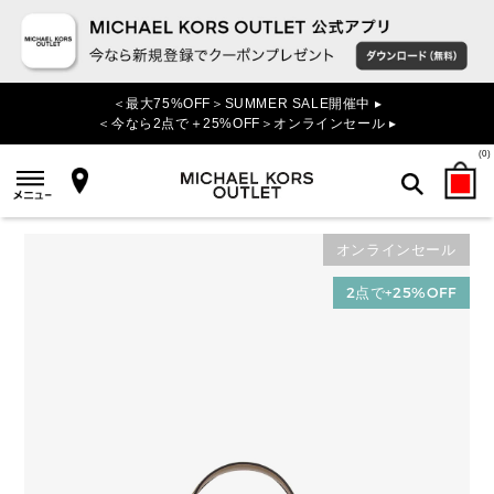
＜最大75%OFF＞SUMMER SALE開催中 ▸
＜今なら2点で＋25%OFF＞オンラインセール ▸
(
0
)
オンラインセール
検索
2点で+25%OFF