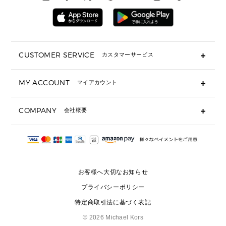
メンズウェア
▶ 財布すべて
アクセサリー
メンズ 時計・その他
ミニ財布・フラグメントケース
折り財布(二つ折り・三つ折り)
長財布
CUSTOMER SERVICE
カスタマーサービス
▶ 小物すべて
キーケース
よくあるご質問
MY ACCOUNT
マイアカウント
ギフト用にラッピングができますか？
定期ケース・カードケース・名刺入れ
ショッピングバッグを購入商品分送ってもらえますか？
ポーチ
ログイン・会員登録
注文後に完了メールが受信できないのですが？
COMPANY
会社概要
▶ シューズ・靴
注文の変更・キャンセルはできますか？
サンダル
Michael Korsについて
通常いつ頃発送されますか？
スニーカー
会社概要
サイズ交換はできますか？
返品はできますか？
採用情報
パンプス・フラット
修理はできますか？
▶ ウェア
お客様へ大切なお知らせ
お問い合わせ
▶ アクセサリー(チャーム・ストラップ・サングラス)
プライバシーポリシー
▶ 時計
特定商取引法に基づく表記
▶ ジュエリー
©
2026 Michael Kors