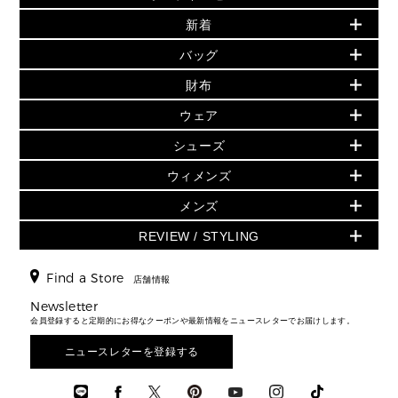
セールおすすめアイテム
新着
▶ ウィメンズ
PRODUCT OF THE MONTH - 今月の特別価格
バッグ
バッグ
再値下げアイテム
夏のスタイル
財布
追加アイテム
財布
▶ すべて
人気の定番アイテム
小物
旗艦店からアウトレットに入荷
▶ ウィメンズすべて
ウェア
日本限定 - バッグ
シューズ・靴
日本限定 - 財布・小物
▶ ウィメンズすべて(ウェア・シューズ除く)
バッグ
▶ ウィメンズすべて
シューズ
ウェア
▶ ウィメンズすべて
バッグ
▶ ウィメンズすべて
財布・小物
ハンドバッグ・サッチェル
アクセサリー
GREENWICH
ウィメンズ
財布・小物
トップス
アクセサリー
▶ ウィメンズすべて
トートバッグ
時計
ミニ財布・フラグメントケース
ウェア
スカート・パンツ
メンズ
フレグランス
サンダル
ショルダーバッグ
人気の定番アイテム
▶ メンズ
折り財布(二つ折り・三つ折り)
シューズ
ワンピース・ドレス
シューズ
スニーカー
REVIEW / STYLING
クロスボディ・斜め掛け
▶ ウィメンズすべて
バッグ
長財布
▶ メンズすべて
時計・ジュエリー
ジャケット・アウター
ウェア
パンプス/フラット
バックパック
ウィメンズベストセラー
財布・小物
キーケース
新着
アクセサリー
▶ メンズすべて
▶ すべて
Find a Store
▶ メンズすべて
▶ メンズすべて
店舗情報
トラベル
新着
シューズ・靴
カードケース
バッグ
▶ メンズすべて
スタイリング
メンズバッグ
シューズレビュー ▸
Newsletter
通勤・通学アイテム
日本限定
ウェア
▶ メンズすべて
財布・小物
メンズ バッグ
会員登録すると定期的にお得なクーポンや最新情報をニュースレターでお届けします。
エディターレビュー
メンズ財布・小物
3 IN 1 / 2 IN 1 バッグ
▶ バッグすべて
アクセサリー
お財布レビュー ▸
シューズ・靴
メンズ 財布・小物
メンズアクセサリー
ニュースレターを登録する
▶ メンズすべて
通勤・通学アイテム
時計
ウェア
メンズ シューズ
メンズシューズ
3 IN 1 バッグ
時計・ジュエリー
メンズ ウェア