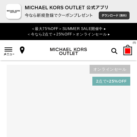
＜最大75%OFF＞SUMMER SALE開催中 ▸
＜今なら2点で＋25%OFF＞オンラインセール ▸
(
0
)
オンラインセール
検索
2点で+25%OFF