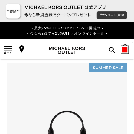
＜最大75%OFF＞SUMMER SALE開催中 ▸
＜今なら2点で＋25%OFF＞オンラインセール ▸
(
0
)
SUMMER SALE
検索