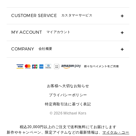
折り財布(二つ折り・三つ折り)
長財布
CUSTOMER SERVICE
カスタマーサービス
▶ 小物すべて
キーケース
よくあるご質問
MY ACCOUNT
マイアカウント
ギフト用にラッピングができますか？
定期ケース・カードケース・名刺入れ
ショッピングバッグを購入商品分送ってもらえますか？
ポーチ
ログイン・会員登録
注文後に完了メールが受信できないのですが？
COMPANY
会社概要
▶ シューズ・靴
注文の変更・キャンセルはできますか？
サンダル
Michael Korsについて
通常いつ頃発送されますか？
スニーカー
会社概要
サイズ交換はできますか？
返品はできますか？
採用情報
パンプス・フラット
修理はできますか？
▶ ウェア
お客様へ大切なお知らせ
お問い合わせ
▶ アクセサリー(チャーム・ストラップ・サングラス)
プライバシーポリシー
▶ 時計
特定商取引法に基づく表記
▶ ジュエリー
©
2026 Michael Kors
税込20,000円以上のご注文で送料無料にてお届けします
新作やキャンペーン、限定アイテムなどの最新情報は、
マイケル・コー