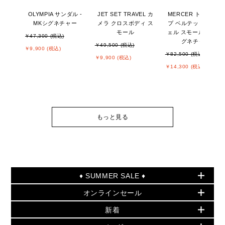
OLYMPIA サンダル -
JET SET TRAVEL カ
MERCER トップジッ
MKシグネチャー
メラ クロスボディ ス
プ ベルテッド サッチ
モール
ェル スモール - MKシ
￥47,300 (税込)
グネチャー
￥49,500 (税込)
￥9,900 (税込)
￥82,500 (税込)
￥9,900 (税込)
￥14,300 (税込)
もっと見る
♦ SUMMER SALE ♦
オンラインセール
セールおすすめアイテム
新着
▶ ウィメンズ
PRODUCT OF THE MONTH - 今月の特別価格
バッグ