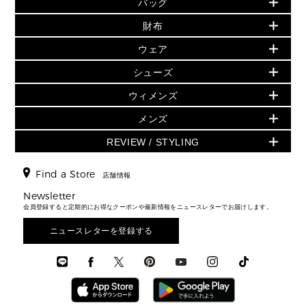
バッグ
再値下げアイテム
夏のスタイル
財布
追加アイテム
財布
▶ すべて
人気の定番アイテム
小物
旗艦店からアウトレットに入荷
▶ ウィメンズすべて
ウェア
日本限定 - バッグ
シューズ・靴
日本限定 - 財布・小物
▶ ウィメンズすべて(ウェア・シューズ除く)
バッグ
▶ ウィメンズすべて
シューズ
ウェア
▶ ウィメンズすべて
バッグ
▶ ウィメンズすべて
財布・小物
ハンドバッグ・サッチェル
アクセサリー
GREENWICH
ウィメンズ
財布・小物
トップス
アクセサリー
▶ ウィメンズすべて
トートバッグ
時計
ミニ財布・フラグメントケース
ウェア
スカート・パンツ
メンズ
フレグランス
サンダル
ショルダーバッグ
人気の定番アイテム
▶ メンズ
折り財布(二つ折り・三つ折り)
シューズ
ワンピース・ドレス
シューズ
スニーカー
REVIEW / STYLING
クロスボディ・斜め掛け
▶ ウィメンズすべて
バッグ
長財布
▶ メンズすべて
時計・ジュエリー
ジャケット・アウター
ウェア
パンプス/フラット
バックパック
ウィメンズベストセラー
財布・小物
キーケース
新着
アクセサリー
▶ メンズすべて
▶ すべて
Find a Store
▶ メンズすべて
▶ メンズすべて
店舗情報
トラベル
新着
シューズ・靴
カードケース
バッグ
▶ メンズすべて
スタイリング
メンズバッグ
シューズレビュー ▸
Newsletter
通勤・通学アイテム
日本限定
ウェア
▶ メンズすべて
財布・小物
メンズ バッグ
会員登録すると定期的にお得なクーポンや最新情報をニュースレターでお届けします。
エディターレビュー
メンズ財布・小物
3 IN 1 / 2 IN 1 バッグ
▶ バッグすべて
アクセサリー
お財布レビュー ▸
シューズ・靴
メンズ 財布・小物
メンズアクセサリー
ニュースレターを登録する
▶ メンズすべて
通勤・通学アイテム
時計
ウェア
メンズ シューズ
メンズシューズ
3 IN 1 バッグ
時計・ジュエリー
メンズ ウェア
メンズウェア
▶ 財布すべて
アクセサリー
メンズ 時計・その他
ミニ財布・フラグメントケース