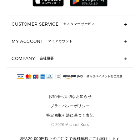
ミニ財布・フラグメントケース
折り財布(二つ折り・三つ折り)
長財布
CUSTOMER SERVICE
カスタマーサービス
▶ 小物すべて
キーケース
よくあるご質問
MY ACCOUNT
マイアカウント
ギフト用にラッピングができますか？
定期ケース・カードケース・名刺入れ
ショッピングバッグを購入商品分送ってもらえますか？
ポーチ
ログイン・会員登録
注文後に完了メールが受信できないのですが？
COMPANY
会社概要
▶ シューズ・靴
注文の変更・キャンセルはできますか？
サンダル
Michael Korsについて
通常いつ頃発送されますか？
スニーカー
会社概要
サイズ交換はできますか？
返品はできますか？
採用情報
パンプス・フラット
修理はできますか？
▶ ウェア
お客様へ大切なお知らせ
お問い合わせ
▶ アクセサリー(チャーム・ストラップ・サングラス)
プライバシーポリシー
▶ 時計
特定商取引法に基づく表記
▶ ジュエリー
©
2026 Michael Kors
税込20,000円以上のご注文で送料無料にてお届けします