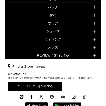
PRODUCT OF THE MONTH - 今月の特別価格
バッグ
バッグ
再値下げアイテム
初夏のスタイル
財布
追加アイテム
財布
▶ すべて
人気の定番アイテム
小物
旗艦店からアウトレットに入荷
▶ ウィメンズすべて
ウェア
日本限定 - バッグ
シューズ・靴
日本限定 - 財布・小物
▶ ウィメンズすべて(ウェア・シューズ除く)
バッグ
▶ ウィメンズすべて
シューズ
ウェア
▶ ウィメンズすべて
バッグ
▶ ウィメンズすべて
財布・小物
ハンドバッグ・サッチェル
アクセサリー
GREENWICH
ウィメンズ
財布・小物
トップス
アクセサリー
▶ ウィメンズすべて
トートバッグ
時計
ミニ財布・フラグメントケース
ウェア
スカート・パンツ
メンズ
フレグランス
サンダル
ショルダーバッグ
人気の定番アイテム
▶ メンズ
折り財布(二つ折り・三つ折り)
シューズ
ワンピース・ドレス
シューズ
スニーカー
REVIEW / STYLING
クロスボディ・斜め掛け
▶ ウィメンズすべて
バッグ
長財布
▶ メンズすべて
時計・ジュエリー
ジャケット・アウター
ウェア
パンプス/フラット
バックパック
ウィメンズベストセラー
財布・小物
キーケース
新着
アクセサリー
▶ メンズすべて
▶ すべて
Find a Store
▶ メンズすべて
▶ メンズすべて
店舗情報
トラベル
新着
シューズ・靴
カードケース
バッグ
▶ メンズすべて
スタイリング
メンズバッグ
シューズレビュー ▸
Newsletter
通勤・通学アイテム
日本限定
ウェア
▶ メンズすべて
財布・小物
メンズ バッグ
会員登録すると定期的にお得なクーポンや最新情報をニュースレターでお届けします。
エディターレビュー
メンズ財布・小物
3 IN 1 / 2 IN 1 バッグ
▶ バッグすべて
アクセサリー
お財布レビュー ▸
シューズ・靴
メンズ 財布・小物
メンズアクセサリー
ニュースレターを登録する
▶ メンズすべて
通勤・通学アイテム
時計
ウェア
メンズ シューズ
メンズシューズ
3 IN 1 バッグ
時計・ジュエリー
メンズ ウェア
メンズウェア
▶ 財布すべて
アクセサリー
メンズ 時計・その他