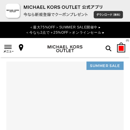
＜最大75%OFF＞SUMMER SALE開催中 ▸
＜今なら2点で＋25%OFF＞オンラインセール ▸
(
0
)
SUMMER SALE
検索