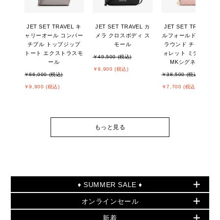
JET SET TRAVEL キ
JET SET TRAVEL カ
JET SET TRAVEL ビ
ャリーオール コンバー
メラ クロスボディ ス
ルフォールド ジップ
チブル トップジップ
モール
ラウンド チャーム ウ
トート エクストラスモ
ォレット ミディアム -
￥49,500 (税込)
ール
MKシグネチャー
￥9,900 (税込)
￥66,000 (税込)
￥38,500 (税込)
￥9,900 (税込)
￥7,700 (税込)
もっと見る
♦ SUMMER SALE ♦
オンラインセール
セールおすすめアイテム
新着
▶ ウィメンズ