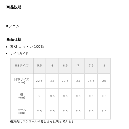
商品説明
#
デニム
商品仕様
素材:コットン 100%
サイズガイド
USサイズ
5.5
6
6.5
7
7.5
8
日本サイズ
22.5
23
23.5
24
24.5
25
(cm)
幅
9
9.5
9.5
9.5
9.5
9.5
(cm)
ヒール
2.5
2.5
2.5
2.5
2.5
2.5
(cm)
横方向にスクロールするとさらに表示できます