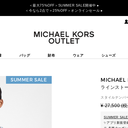
＜最大75%OFF＞SUMMER SALE開催中 ▸
＜今なら2点で＋25%OFF＞オンラインセール ▸
着
バッグ
財布
ウェア
シューズ
MICHAEL
SUMMER SALE
ラインストー
スタイルナンバー
¥ 27,500 (
SUMMER SALE
✨
アプリ新規登録