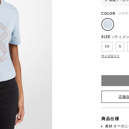
※ 各種クーポ
COLOR
パステ
SIZE（ウィメ
XS
S
サイズガイド
店舗
商品仕様
素材:オーガニ